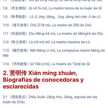
1.8 《齐女傅母》Qí nǚ fù mǔ, La madre tutora de la mujer de Qí
1.9 《鲁季敬姜》 Lǔ Jì Jìng Jiāng, Jìng Jiāng del clan Jì de Lǔ
1.10 《楚子发母》Chǔ Zǐ fā mǔ, La madre de Zǐfā de Chǔ
1.11《邹孟轲母》Zōu Mèng kē mǔ, La madre de Mèngkē de Zōu
1.12《鲁之母师》Lǔ zhī mǔ shī, La madre maestra de Lǔ
1.13 《魏芒慈母》Wèi Máng cí mǔ, La compasiva madre Máng de
Wèi
1.14 《齐田稷母》Qí Tián jì mǔ, La madre de Tiánjì de Qí
2. 贤明传 Xián míng zhuàn,
Biografías de conocedoras y
esclarecidas
2.1 《周宣姜后》Zhōu Xuān Jiāng hòu, Jiāng, esposa del rey
Xuān de Zhōu