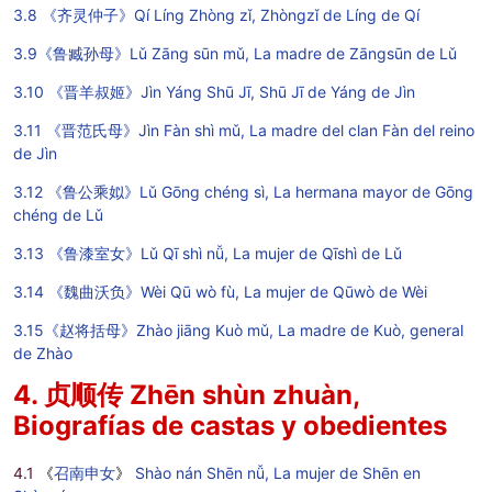
3.8 《齐灵仲子》Qí Líng Zhòng zǐ, Zhòngzǐ de Líng de Qí
3.9《鲁臧孙母》Lǔ Zāng sūn mǔ, La madre de Zāngsūn de Lǔ
3.10 《晋羊叔姬》Jìn Yáng Shū Jī, Shū Jī de Yáng de Jìn
3.11 《晋范氏母》Jìn Fàn shì mǔ, La madre del clan Fàn del reino
de Jìn
3.12 《鲁公乘姒》Lǔ Gōng chéng sì, La hermana mayor de Gōng
chéng de Lǔ
3.13 《鲁漆室女》Lǔ Qī shì nǚ, La mujer de Qīshì de Lǔ
3.14 《魏曲沃负》Wèi Qū wò fù, La mujer de Qūwò de Wèi
3.15《赵将括母》Zhào jiāng Kuò mǔ, La madre de Kuò, general
de Zhào
4. 贞顺传 Zhēn shùn zhuàn,
Biografías de castas y obedientes
4.1
《
召南申女
》
Shào nán Shēn nǚ, La mujer de Shēn en