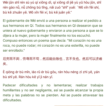
Wèi jūn shǐ rén sù yú qí xiōng dì, qí xiōng dì jiē yù yǔ hòu jūn, shǐ
rén gào nǚ, nǚ zhōng bù tīng, nǎi zuò “shī” yuē: `Wǒ xīn fěi shí,
bù kě zhuǎn yě. Wǒ xīn fěi xí, bù kě juǎn yě.”
El gobernante de Wèi envió a una persona a realizar el pedido a
sus hermanos en Qí. Todos sus hermanos en Qí desearon que se
uniera al nuevo gobernante y enviaron a una persona a que se lo
dijera a la mujer, pero la mujer finalmente no los escuchó.
Compuso entonces un poema que decía: "Mi corazón no es una
roca, no puede rodar; mi corazón no es una esterilla, no puede
ser enrollado."
厄穷而不闵，劳辱而不苟，然后能自致也，言不失也。然后可以济难
矣。
È qióng ér bù mǐn, láo rǔ ér bù gǒu, rán hòu néng zì zhì yě, yán
bù shī yě. Rán hòu kě yǐ jì nán yǐ.
Padecer dificultades y no lamentarse; realizar trabajos
humillantes y no ser negligente, así se puede alcanzar la propia
meta y las palabras no se pierden. Así se puede atravesar las
dificultades.