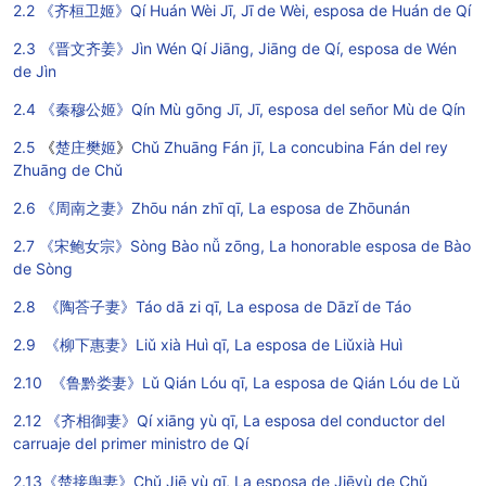
2.2 《齐桓卫姬》Qí Huán Wèi Jī, Jī de Wèi, esposa de Huán de Qí
2.3 《晋文齐姜》Jìn Wén Qí Jiāng, Jiāng de Qí, esposa de Wén
de Jìn
2.4 《秦穆公姬》Qín Mù gōng Jī, Jī, esposa del señor Mù de Qín
2.5
《
楚庄樊姬
》
Chǔ Zhuāng Fán jī,
La concubina Fán del rey
Zhuāng de Chǔ
2.6 《周南之妻》Zhōu nán zhī qī, La esposa de Zhōunán
2.7 《宋鲍女宗》Sòng Bào nǚ zōng, La honorable esposa de Bào
de Sòng
2.8 《陶荅子妻》Táo dā zi qī, La esposa de Dāzǐ de Táo
2.9 《柳下惠妻》Liǔ xià Huì qī, La esposa de Liǔxià Huì
2.10 《鲁黔娄妻》Lǔ Qián Lóu qī, La esposa de Qián Lóu de Lǔ
2.12 《齐相御妻》Qí xiāng yù qī, La esposa del conductor del
carruaje del primer ministro de Qí
2.13《楚接舆妻》Chǔ Jiē yù qī, La esposa de Jiēyù de Chǔ