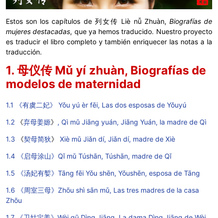
Estos son los capítulos de 列女传 Liè nǚ Zhuàn,
Biografías de
mujeres destacadas
, que ya hemos traducido. Nuestro proyecto
es traducir el libro completo y también enriquecer las notas a la
traducción.
1. 母仪传 Mǔ yí zhuàn, Biografías de
modelos de maternidad
1.1 《有虞二妃》 Yǒu yú èr fēi, Las dos esposas de Yǒuyú
1.2
《
弃母姜嫄
》
, Qì mǔ Jiāng yuán,
Jiāng Yuán, la madre de Qì
1.3
《
契母简狄
》
Xiè mǔ Jiǎn dí, Jiǎn dí, madre de Xiè
1.4 《启母涂山》Qǐ mǔ Túshān, Túshān, madre de Qǐ
1.5 《汤妃有㜪》Tāng fēi Yǒu shēn, Yǒushēn, esposa de Tāng
1.6 《周室三母》Zhōu shì sān mǔ, Las tres madres de la casa
Zhōu
1.7 《卫姑定姜》Wèi gū Dìng Jiāng, La dama Dìng Jiāng de Wèi