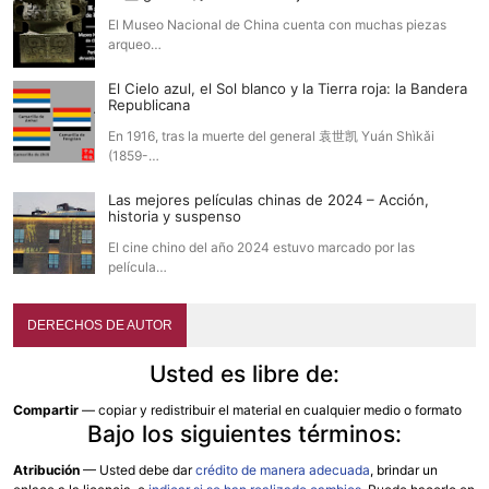
El Museo Nacional de China cuenta con muchas piezas
arqueo…
El Cielo azul, el Sol blanco y la Tierra roja: la Bandera
Republicana
En 1916, tras la muerte del general 袁世凯 Yuán Shìkǎi
(1859-…
Las mejores películas chinas de 2024 – Acción,
historia y suspenso
El cine chino del año 2024 estuvo marcado por las
película…
DERECHOS DE AUTOR
Usted es libre de:
Compartir
— copiar y redistribuir el material en cualquier medio o formato
Bajo los siguientes términos:
Atribución
—
Usted debe dar
crédito de manera adecuada
, brindar un