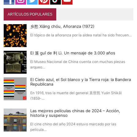
ARTÍCULOS POPULARES
乡愁 Xiāng chóu, Añoranza (1972)
El tópico de la añoranza por la aldea natal ha sido frecuen…
El 簋 guǐ de 利 Lì. Un mensaje de 3.000 años
El Museo Nacional de China cuenta con muchas piezas
arqueo…
El Cielo azul, el Sol blanco y la Tierra roja: la Bandera
Republicana
En 1916, tras la muerte del general 袁世凯 Yuán Shìkǎi
(1859-…
Las mejores películas chinas de 2024 – Acción,
historia y suspenso
El cine chino del año 2024 estuvo marcado por las
película…