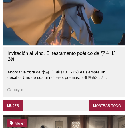
Invitación al vino. El testamento poético de 李白 Lǐ
Bái
Abordar la obra de 李白 Lǐ Bái (701–762) es siempre un
desafío. Uno de sus principales poemas,《将进酒》Jiā...
July 10
MUJER
MOSTRAR TODO
Mujer