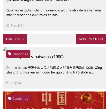
Quienes estudien chino moderno o alguna otra de las variadas
manifestaciones culturales chinas, ...
March 21
CANCIONES
MOSTRAR TODO
Canciones
Mis mayores y paisanos (1990)
Dentro de las 庆祝中华人民共和国成立70周年优秀歌曲100首 Qìng
zhù zhōng huá rén mín gòng hé guó chéng lì 70 zhōu n...
July 13
Canciones