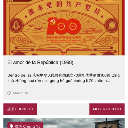
El amor de la República (1988).
Dentro de las 庆祝中华人民共和国成立70周年优秀歌曲100首 Qìng
zhù zhōng huá rén mín gòng hé guó chéng lì 70 zhōu n...
March 16
成语 CHÉNG YǓ
MOSTRAR TODO
成语 Chéng Yǔ