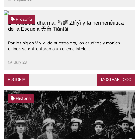
Filosofía
El mapa del dharma. 智顗 Zhìyǐ y la hermenéutica
de la Escuela 天台 Tiāntái
Por los siglos V y VI de nuestra era, los eruditos y monjes
chinos se enfrentaron a un dilema intele...
July 28
HISTORIA
MOSTRAR TODO
Historia