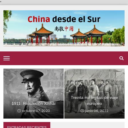
"
Treinta mil leguas de viaje
Caminando a la escuela
europeo
(2009)
junio 06, 2022
agosto 06, 2021
ENTRADAS RECIENTES