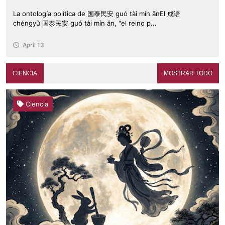
La ontología política de 国泰民安 guó tài mín ānEl 成语
chéngyǔ 国泰民安 guó tài mín ān, "el reino p...
April 13
CIENCIA
MOSTRAR TODO
Ciencia