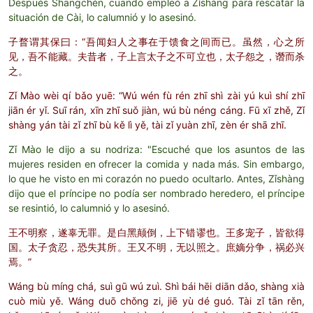
Después Shāngchén, cuando empleó a Zǐshàng para rescatar la
situación de Cài, lo calumnió y lo asesinó.
子瞀谓其保曰：“吾闻妇人之事在于馈食之间而已。虽然，心之所
见，吾不能藏。夫昔者，子上言太子之不可立也，太子怨之，谮而杀
之。
Zǐ Mào wèi qí bǎo yuē: “Wú wén fù rén zhī shì zài yú kuì shí zhī
jiān ér yǐ. Suī rán, xīn zhī suǒ jiàn, wú bù néng cáng. Fū xī zhě, Zǐ
shàng yán tài zǐ zhī bù kě lì yě, tài zǐ yuàn zhī, zèn ér shā zhī.
Zǐ Mào le dijo a su nodriza: "Escuché que los asuntos de las
mujeres residen en ofrecer la comida y nada más. Sin embargo,
lo que he visto en mi corazón no puedo ocultarlo. Antes, Zǐshàng
dijo que el príncipe no podía ser nombrado heredero, el príncipe
se resintió, lo calumnió y lo asesinó.
王不明察，遂辜无罪。是白黑颠倒，上下错谬也。王多宠子，皆欲得
国。太子贪忍，恐失其所。王又不明，无以照之。庶嫡分争，祸必兴
焉。”
Wáng bù míng chá, suì gū wú zuì. Shì bái hēi diān dǎo, shàng xià
cuò miù yě. Wáng duō chǒng zi, jiē yù dé guó. Tài zǐ tān rěn,