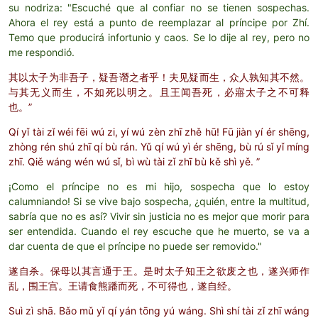
su nodriza: "Escuché que al confiar no se tienen sospechas.
Ahora el rey está a punto de reemplazar al príncipe por Zhí.
Temo que producirá infortunio y caos. Se lo dije al rey, pero no
me respondió.
其以太子为非吾子，疑吾谮之者乎！夫见疑而生，众人孰知其不然。
与其无义而生，不如死以明之。且王闻吾死，必寤太子之不可释
也。”
Qí yǐ tài zǐ wéi fēi wú zi, yí wú zèn zhī zhě hū! Fū jiàn yí ér shēng,
zhòng rén shú zhī qí bù rán. Yǔ qí wú yì ér shēng, bù rú sǐ yǐ míng
zhī. Qiě wáng wén wú sǐ, bì wù tài zǐ zhī bù kě shì yě. ”
¡Como el príncipe no es mi hijo, sospecha que lo estoy
calumniando! Si se vive bajo sospecha, ¿quién, entre la multitud,
sabría que no es así? Vivir sin justicia no es mejor que morir para
ser entendida. Cuando el rey escuche que he muerto, se va a
dar cuenta de que el príncipe no puede ser removido."
遂自杀。保母以其言通于王。是时太子知王之欲废之也，遂兴师作
乱，围王宫。王请食熊蹯而死，不可得也，遂自经。
Suì zì shā. Bǎo mǔ yǐ qí yán tōng yú wáng. Shì shí tài zǐ zhī wáng