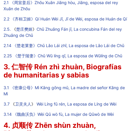
2.1 《周宣姜后》Zhōu Xuān Jiāng hòu, Jiāng, esposa del rey
Xuān de Zhōu
2.2 《齐桓卫姬》Qí Huán Wèi Jī, Jī de Wèi, esposa de Huán de Qí
2.5.
《
楚庄樊姬
》
Chǔ Zhuāng Fán jī,
La concubina Fán del rey
Zhuāng de Chǔ
2.14 《楚老莱妻》Chǔ Lǎo Lái zhī, La esposa de Lǎo Lái de Chǔ
2.25 《楚于陵妻》Chǔ Wū líng qī, La esposa de Wūlíng de Chǔ
3. 仁智传 Rén zhì zhuàn, Biografías
de humanitarias y sabias
3.1 《密康公母》Mì Kāng gōng mǔ, La madre del señor Kāng de
Mì
3.7
《
卫灵夫人
》
Wèi Líng fū rén, La esposa de Líng de Wèi
3.14 《魏曲沃负》Wèi Qū wò fù, La mujer de Qūwò de Wèi
4. 贞顺传 Zhēn shùn zhuàn,