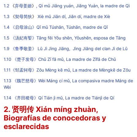
1.2
《
弃母姜嫄
》
, Qì mǔ Jiāng yuán,
Jiāng Yuán, la madre de Qì
1.3
《
契母简狄
》
Xiè mǔ Jiǎn dí, Jiǎn dí, madre de Xiè
1.4 《启母涂山》Qǐ mǔ Túshān, Túshān, madre de Qǐ
1.5 《汤妃有㜪》Tāng fēi Yǒu shēn, Yǒushēn, esposa de Tāng
1.9 《鲁季敬姜》 Lǔ Jì Jìng Jiāng, Jìng Jiāng del clan Jì de Lǔ
1.10 《楚子发母》Chǔ Zǐ fā mǔ, La madre de Zǐfā de Chǔ
1.11《邹孟轲母》Zōu Mèng kē mǔ, La madre de Mèngkē de Zōu
1.13 《魏芒慈母》Wèi Máng cí mǔ, La compasiva madre Máng de
Wèi
1.14 《齐田稷母》Qí Tián jì mǔ, La madre de Tiánjì de Qí
2. 贤明传 Xián míng zhuàn,
Biografías de conocedoras y
esclarecidas