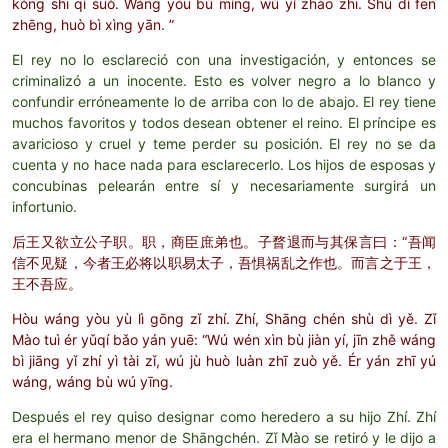
kǒng shī qí suǒ. Wáng yòu bù míng, wú yǐ zhào zhī. Shù dí fēn
zhēng, huò bì xìng yān. ”
El rey no lo esclareció con una investigación, y entonces se
criminalizó a un inocente. Esto es volver negro a lo blanco y
confundir erróneamente lo de arriba con lo de abajo. El rey tiene
muchos favoritos y todos desean obtener el reino. El príncipe es
avaricioso y cruel y teme perder su posición. El rey no se da
cuenta y no hace nada para esclarecerlo. Los hijos de esposas y
concubinas pelearán entre sí y necesariamente surgirá un
infortunio.
后王又欲立公子职。职，商臣庶弟也。子瞀退而与其保言曰：“吾闻
信不见疑，今者王必将以职易太子，吾惧祸乱之作也。而言之于王，
王不吾应。
Hòu wáng yòu yù lì gōng zǐ zhí. Zhí, Shāng chén shù dì yě. Zǐ
Mào tuì ér yǔqí bǎo yán yuē: “Wú wén xìn bù jiàn yí, jīn zhě wáng
bì jiāng yǐ zhí yì tài zǐ, wú jù huò luàn zhī zuò yě. Ér yán zhī yú
wáng, wáng bù wú yīng.
Después el rey quiso designar como heredero a su hijo Zhí. Zhí
era el hermano menor de Shāngchén. Zǐ Mào se retiró y le dijo a