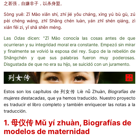
之甚强，自嫌非子，以杀身盟。
Sòng yuē: Zǐ Mào xiān shí, zhí jié yǒu cháng, xìng yú bù gù, zú
pèi chéng wáng, zhī Shāng chén luàn, yán zhī shén qiáng, zì
xián fēi zi, yǐ shā shēn méng.
Las
Odas
dicen: "Zǐ Mào conocía las cosas antes de que
ocurrieran y su integridad moral era constante. Empezó sin mirar
y finalmente se volvió la esposa del rey. Supo de la rebelión de
Shāngchén y que sus palabras fueron muy poderosas.
Disgustada de que no era su hijo, se suicidó con un juramento.
Estos son los capítulos de 列女传 Liè nǚ Zhuàn,
Biografías de
mujeres destacadas
, que ya hemos traducido. Nuestro proyecto
es traducir el libro completo y también enriquecer las notas a la
traducción.
1. 母仪传 Mǔ yí zhuàn, Biografías de
modelos de maternidad