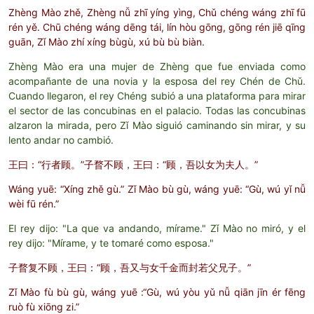
Zhèng Mào zhě, Zhèng nǚ zhī yíng yìng, Chǔ chéng wáng zhī fū
rén yě. Chū chéng wáng dēng tái, lín hòu gōng, gōng rén jiē qīng
guān, Zǐ Mào zhí xíng bùgù, xú bù bù biàn.
Zhèng Mào era una mujer de Zhèng que fue enviada como
acompañante de una novia y la esposa del rey Chén de Chǔ.
Cuando llegaron, el rey Chéng subió a una plataforma para mirar
el sector de las concubinas en el palacio. Todas las concubinas
alzaron la mirada, pero Zǐ Mào siguió caminando sin mirar, y su
lento andar no cambió.
王曰：“行者顾。”子瞀不顾，王曰：“顾，吾以女为夫人。”
Wáng yuē: “Xíng zhě gù.” Zǐ Mào bù gù, wáng yuē: “Gù, wú yǐ nǚ
wèi fū rén.”
El rey dijo: "La que va andando, mírame." Zǐ Mào no miró, y el
rey dijo: "Mírame, y te tomaré como esposa."
子瞀复不顾，王曰：“顾，吾又与女千金而封若父兄子。”
Zǐ Mào fù bù gù, wáng yuē :“Gù, wú yòu yǔ nǚ qiān jīn ér fēng
ruò fù xiōng zi.”