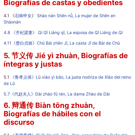
Biografías de castas y obedientes
4.1
《
召南申女
》
Shào nán Shēn nǚ, La mujer de Shēn en
Shàonán
4.8 《齐杞梁妻》 Qí Qǐ Liáng qī, La esposa de Qǐ Liáng de Qí
4.11《楚白贞姬》Chǔ Bái zhēn Jī, La casta Jī de Bái de Chǔ
5. 节义传 Jié yì zhuàn, Biografías de
íntegras y justas
5
.1
《鲁孝义保》Lǔ xiào yì bǎo, La justa nodriza de Xiào del reino
de Lǔ
5.7《代赵夫人》Dài zhào fū rén, La dama Zhào de Dài
6. 辩通传 Biàn tōng zhuàn,
Biografías de hábiles con el
discurso