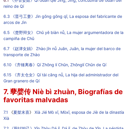
6
.1
《齐管妾婧》Qí Guǎn qiè Jìng, Jìng, concubina de Guǎn del
reino de Qí
6.3 《晋弓工妻》Jìn gōng gōng qī, La esposa del fabricante de
arcos de Jìn
6.5 《楚野辩女》 Chǔ yě biàn nǚ, La mujer argumentadora de la
campiña de Chǔ
6.7 《赵津女娟》 Zhào jīn nǚ Juān, Juān, la mujer del barco de
transporte de Zhào
6.10 《齐锺离春》Qí Zhōng lí Chūn, Zhōnglí Chūn de Qí
6.15 《齐太仓女》Qí tài cāng nǚ, La hija del administrador del
Gran granero de Qí
7. 孽嬖传 Niè bì zhuàn, Biografías de
favoritas malvadas
7.1
《
夏桀末喜
》
Xià Jié Mò xǐ, Mòxǐ, esposa de Jiè de la dinastía
Xià
7.2 《殷纣妲己》Yīn Zhòu Dá jǐ, Dá jǐ, de Zhòu de Yīn. La pérdida