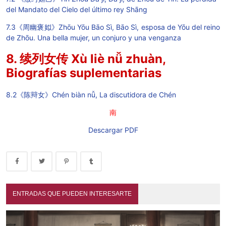
del Mandato del Cielo del último rey Shāng
7.3《周幽褒姒》Zhōu Yōu Bāo Sì, Bāo Sì, esposa de Yōu del reino
de Zhōu. Una bella mujer, un conjuro y una venganza
8. 续列女传 Xù liè nǚ zhuàn,
Biografías suplementarias
8.2《陈辩女》Chén biàn nǚ, La discutidora de Chén
南
Descargar PDF
ENTRADAS QUE PUEDEN INTERESARTE