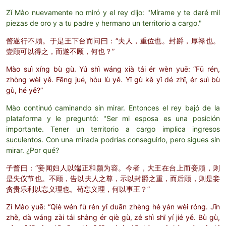
Zǐ Mào nuevamente no miró y el rey dijo: "Mírame y te daré mil
piezas de oro y a tu padre y hermano un territorio a cargo."
瞀遂行不顾。于是王下台而问曰：“夫人，重位也。封爵，厚禄也。
壹顾可以得之，而遂不顾，何也？”
Mào suì xíng bù gù. Yú shì wáng xià tái ér wèn yuē: “Fū rén,
zhòng wèi yě. Fēng jué, hòu lù yě. Yī gù kě yǐ dé zhī, ér suì bù
gù, hé yě?”
Mào continuó caminando sin mirar. Entonces el rey bajó de la
plataforma y le preguntó: "Ser mi esposa es una posición
importante. Tener un territorio a cargo implica ingresos
suculentos. Con una mirada podrías conseguirlo, pero sigues sin
mirar. ¿Por qué?
子瞀曰：“妾闻妇人以端正和颜为容。今者，大王在台上而妾顾，则
是失仪节也。不顾，告以夫人之尊，示以封爵之重，而后顾，则是妾
贪贵乐利以忘义理也。苟忘义理，何以事王？”
Zǐ Mào yuē: “Qiè wén fù rén yǐ duān zhèng hé yán wèi róng. Jīn
zhě, dà wáng zài tái shàng ér qiè gù, zé shì shī yí jié yě. Bù gù,