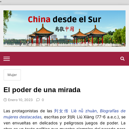
"
Mujer
El poder de una mirada
Enero 10, 2023
0
Las protagonistas de las
列女传 Liè nǚ zhuàn,
Biografías de
mujeres destacadas
,
escritas por
刘向 Liú Xiàng (77-6 a.e.c.), se
ven envueltas en delicados y peligrosos juegos de poder. La
obra es un texto político que muestra ejemplos del pasado para