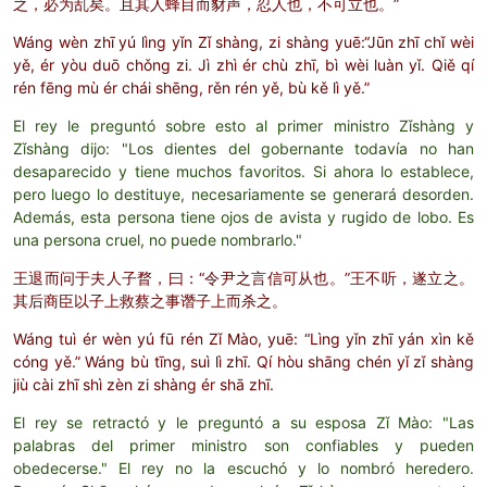
之，必为乱矣。且其人蜂目而豺声，忍人也，不可立也。”
Wáng wèn zhī yú lìng yǐn Zǐ shàng, zi shàng yuē:“Jūn zhī chǐ wèi
yě, ér yòu duō chǒng zi. Jì zhì ér chù zhī, bì wèi luàn yǐ. Qiě qí
rén fēng mù ér chái shēng, rěn rén yě, bù kě lì yě.”
El rey le preguntó sobre esto al primer ministro Zǐshàng y
Zǐshàng dijo: "Los dientes del gobernante todavía no han
desaparecido y tiene muchos favoritos. Si ahora lo establece,
pero luego lo destituye, necesariamente se generará desorden.
Además, esta persona tiene ojos de avista y rugido de lobo. Es
una persona cruel, no puede nombrarlo."
王退而问于夫人子瞀，曰：“令尹之言信可从也。”王不听，遂立之。
其后商臣以子上救蔡之事谮子上而杀之。
Wáng tuì ér wèn yú fū rén Zǐ Mào, yuē: “Lìng yǐn zhī yán xìn kě
cóng yě.” Wáng bù tīng, suì lì zhī. Qí hòu shāng chén yǐ zǐ shàng
jiù cài zhī shì zèn zi shàng ér shā zhī.
El rey se retractó y le preguntó a su esposa Zǐ Mào: "Las
palabras del primer ministro son confiables y pueden
obedecerse." El rey no la escuchó y lo nombró heredero.