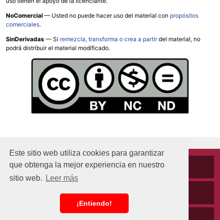
uso tienen el apoyo de la licenciante.
NoComercial
— Usted no puede hacer uso del material con
propósitos
comerciales
.
SinDerivadas
— Si
remezcla, transforma o crea a partir
del material, no
podrá distribuir el material modificado.
Este sitio web utiliza cookies para garantizar
que obtenga la mejor experiencia en nuestro
Cookies
sitio web.
Leer más
Políticas de privacidad
¡Entiendo!
Aviso Legal