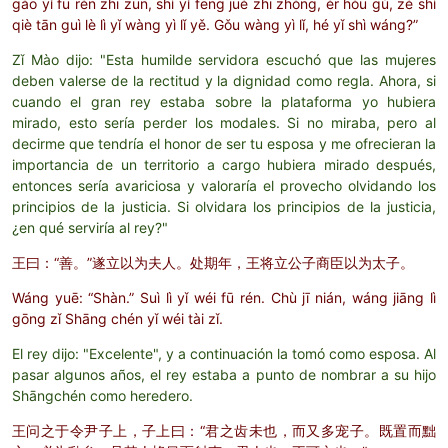
gào yǐ fū rén zhī zūn, shì yǐ fēng jué zhī zhòng, ér hòu gù, zé shì
qiè tān guì lè lì yǐ wàng yì lǐ yě. Gǒu wàng yì lǐ, hé yǐ shì wáng?”
Zǐ Mào dijo: "Esta humilde servidora escuchó que las mujeres
deben valerse de la rectitud y la dignidad como regla. Ahora, si
cuando el gran rey estaba sobre la plataforma yo hubiera
mirado, esto sería perder los modales. Si no miraba, pero al
decirme que tendría el honor de ser tu esposa y me ofrecieran la
importancia de un territorio a cargo hubiera mirado después,
entonces sería avariciosa y valoraría el provecho olvidando los
principios de la justicia. Si olvidara los principios de la justicia,
¿en qué serviría al rey?"
王曰：“善。”遂立以为夫人。处期年，王将立公子商臣以为太子。
Wáng yuē: “Shàn.” Suì lì yǐ wéi fū rén. Chù jī nián, wáng jiāng lì
gōng zǐ Shāng chén yǐ wéi tài zǐ.
El rey dijo: "Excelente", y a continuación la tomó como esposa. Al
pasar algunos años, el rey estaba a punto de nombrar a su hijo
Shāngchén como heredero.
王问之于令尹子上，子上曰：“君之齿未也，而又多宠子。既置而黜