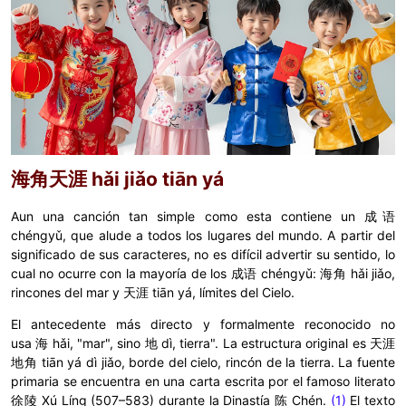
海角天涯
hǎi jiǎo tiān yá
Aun una canción tan simple como esta contiene un 成语
chéngyǔ, que alude a todos los lugares del mundo. A partir del
significado de sus caracteres, no es difícil advertir su sentido, lo
cual no ocurre con la mayoría de los
成语 chéngyǔ:
海角
hǎi jiǎo,
rincones del mar y
天涯
tiān yá, límites del Cielo.
El antecedente más directo y formalmente reconocido no
usa
海
hǎi,
"mar", sino
地 dì,
tierra". La estructura original es
天涯
地角 tiān yá dì jiǎo
, borde del cielo, rincón de la tierra. La fuente
primaria se encuentra en una carta escrita por el famoso literato
徐陵 Xú Líng
(507–583) durante la Dinastía
陈 Chén
.
(1)
El texto