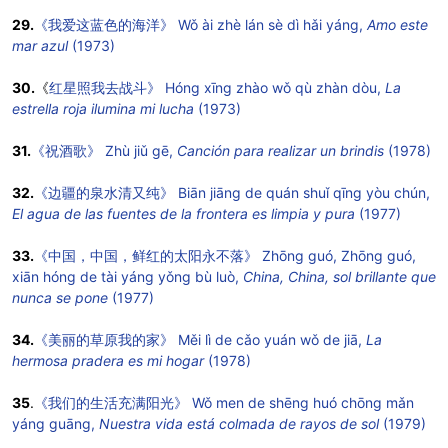
29.
《我爱这蓝色的海洋》 Wǒ ài zhè lán sè dì hǎi yáng,
Amo este
mar azul
(1973)
30.
《
红星照我去战斗》 Hóng xīng zhào wǒ qù zhàn dòu,
La
estrella roja ilumina mi lucha
(1973)
31.
《祝酒歌》 Zhù jiǔ gē,
Canción para realizar un brindis
(1978)
32.
《边疆的泉水清又纯》 Biān jiāng de quán shuǐ qīng yòu chún,
El agua de las fuentes de la frontera es limpia y pura
(1977)
33.
《中国，中国，鲜红的太阳永不落》
Zhōng guó, Zhōng guó,
xiān hóng de tài yáng yǒng bù luò,
China, China, sol brillante que
nunca se pone
(1977)
34.
《美丽的草原我的家》
Měi lì de cǎo yuán wǒ de jiā,
La
hermosa pradera es mi hogar
(1978)
35
.
《我们的生活充满阳光》
Wǒ men de shēng huó chōng mǎn
yáng guāng,
Nuestra vida está colmada de rayos de sol
(1979)