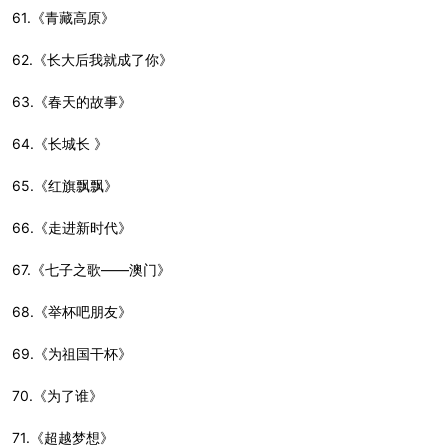
61.《青藏高原》
62.《长大后我就成了你》
63.《春天的故事》
64.《长城长 》
65.《红旗飘飘》
66.《走进新时代》
67.《七子之歌——澳门》
68.《举杯吧朋友》
69.《为祖国干杯》
70.《为了谁》
71.《超越梦想》