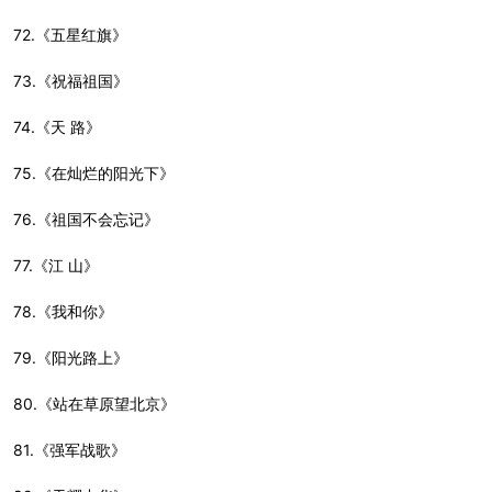
72.《五星红旗》
73.《祝福祖国》
74.《天 路》
75.《在灿烂的阳光下》
76.《祖国不会忘记》
77.《江 山》
78.《我和你》
79.《阳光路上》
80.《站在草原望北京》
81.《强军战歌》