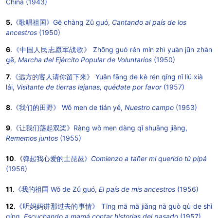
China (1943)
5.
《歌唱祖国》Gē chàng Zǔ guó,
Cantando al país de los
ancestros
(1950)
6
.
《中国人民志愿军战歌》 Zhōng guó rén mín zhì yuàn jūn zhàn
gē,
Marcha del Ejército Popular de Voluntarios
(1950)
7
.
《远方的客人请你留下来》 Yuǎn fāng de kè rén qǐng nǐ liú xià
lái,
Visitante de tierras lejanas, quédate por favor
(1957)
8
.
《我们的田野》 Wǒ men de tián yě,
Nuestro campo
(1953)
9
.
《让我们荡起双桨》Ràng wǒ men dàng qǐ shuāng jiǎng,
Rememos juntos
(1955)
10
.《
弹起我心爱的土琵琶》
Comienzo a tañer mi querido tǔ pípá
(1956)
11
.
《我的祖国 Wǒ de Zǔ guó,
El país de mis ancestros
(1956)
12
.
《听妈妈讲那过去的事情》 Tīng mā mā jiǎng nà guò qù de shì
qíng,
Escuchando a mamá contar historias del pasado
(1957)