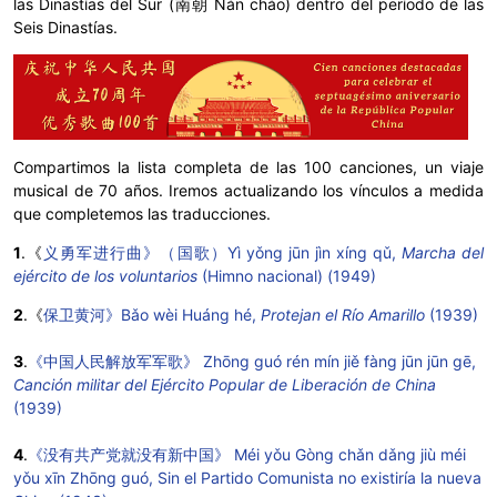
las
Dinastías del Sur (南朝 Nán cháo)
dentro del período de las
Seis Dinastías.
Compartimos la lista completa de las 100 canciones, un viaje
musical de 70 años. Iremos actualizando los vínculos a medida
que completemos las traducciones.
1
.《
义勇军进行曲》（国歌）Yì yǒng jūn jìn xíng qǔ,
Marcha del
ejército de los voluntarios
(Himno nacional) (1949)
2
.《
保卫黄河》Bǎo wèi Huáng hé,
Protejan el Río Amarillo
(1939)
3
.
《中国人民解放军军歌》 Zhōng guó rén mín jiě fàng jūn jūn gē,
Canción militar del Ejército Popular de Liberación de China
(1939)
4
.
《没有共产党就没有新中国》 Méi yǒu Gòng chǎn dǎng jiù méi
yǒu xīn Zhōng guó, Sin el Partido Comunista no existiría la nueva