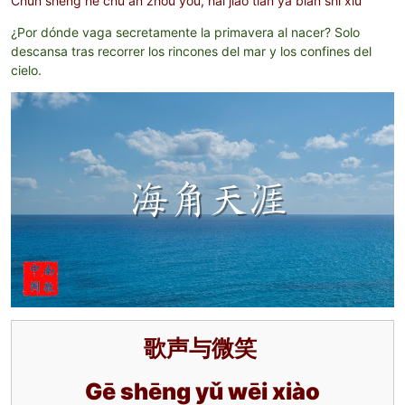
Chūn shēng hé chù àn zhōu yóu, hǎi jiǎo tiān yá biàn shǐ xiū
¿Por dónde vaga secretamente la primavera al nacer? Solo
descansa tras recorrer los rincones del mar y los confines del
cielo.
歌声与微笑
Gē shēng yǔ wēi xiào