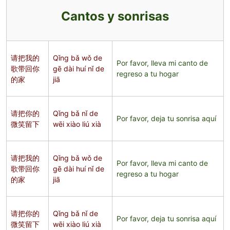
Cantos y sonrisas
请把我的
Qǐng bǎ wǒ de
Por favor, lleva mi canto de
歌带回你
gē dài huí nǐ de
regreso a tu hogar
的家
jiā
请把你的
Qǐng bǎ nǐ de
Por favor, deja tu sonrisa aquí
微笑留下
wēi xiào liú xià
请把我的
Qǐng bǎ wǒ de
Por favor, lleva mi canto de
歌带回你
gē dài huí nǐ de
regreso a tu hogar
的家
jiā
请把你的
Qǐng bǎ nǐ de
Por favor, deja tu sonrisa aquí
微笑留下
wēi xiào liú xià