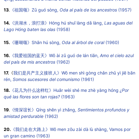
13
.
《祖国颂》
Zǔ guó sòng,
Oda al país de los ancestros
(1957)
14.
《洪湖水，浪打浪》Hóng hú shuǐ làng dǎ làng,
Las aguas del
Lago Hóng baten las olas
(1958)
15.
《珊瑚颂》Shān hú sòng,
Oda al árbol de coral
(1960)
16.
《我爱祖国的蓝天》Wǒ ài zǔ guó de lán tiān,
Amo el cielo azul
del país de mis ancestros
(1962)
17.
《
我们是共产主义接班人》Wǒ men shì gòng chǎn zhǔ yì jiē bān
rén,
Somos sucesores del comunismo
(1961)
18.
《花儿为什么这样红》Huār wèi shé me zhè yàng hóng
¿Por
qué las flores son tan rojas?
(1963)
19
.
《情深谊长》Qíng shēn yì zhǎng,
Sentimientos profundos y
amistad perdurable
(1962)
20.
《我们走在大路上》Wǒ men zǒu zài dà lù shàng, Vamos por
un gran camino (1963)