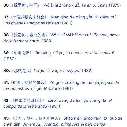
36.
《我爱你，中国》 Wǒ ài nǐ Zhōng guó,
Te amo, China
(1979)
37.
《年轻的朋友来相会》 Nián qīng de péng yǒu lái xiāng huì,
Los jóvenes amigos se reúnen
(1980)
38.
《我爱你，塞北的雪》 Wǒ ài nǐ sài běi de xuě,
Te amo, nieve
de la frontera norte
(1980)
39.
《军港之夜》Jūn gǎng zhī yè,
La noche en la base naval
(1980)
40.
《那就是我》Nà jiù shì wǒ,
Esa soy yo
(1982)
41.
《祖
国，慈祥的母亲》 Zǔ guó, cí xiáng de mǔ qīn,
El país de
mis ancestros, mi gentil madre
(1981)
42.
《在希望的田野上》 Zài xī wàng de tián yě shàng,
En el
campo de la esperanza
(1981)
43.
《
少年，少年，祖国的春天》 Shào nián, shào nián, zǔ guó de
chūn tiān,
Juventud, juventud, primavera el país de los