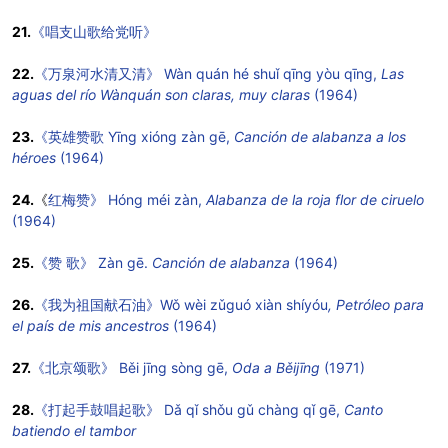
21.
《唱支山歌给党听》
22.
《万泉河水清又清》 Wàn quán hé shuǐ qīng yòu qīng,
Las
aguas del río Wànquán son claras, muy claras
(1964)
23.
《英雄赞歌 Yīng xióng zàn gē,
Canción de alabanza a los
héroes
(1964)
24.
《
红梅赞》 Hóng méi zàn,
Alabanza de la roja flor de ciruelo
(1964)
25.
《赞 歌》 Zàn gē.
Canción de alabanza
(1964)
26.
《我为祖国献石油》Wǒ wèi zǔguó xiàn shíyóu
, Petróleo para
el país de mis ancestros
(1964)
27.
《北京颂歌》 Běi jīng sòng gē,
Oda a Běijīng
(1971)
28.
《打起手鼓唱起歌》 Dǎ qǐ shǒu gǔ chàng qǐ gē,
Canto
batiendo el tambor