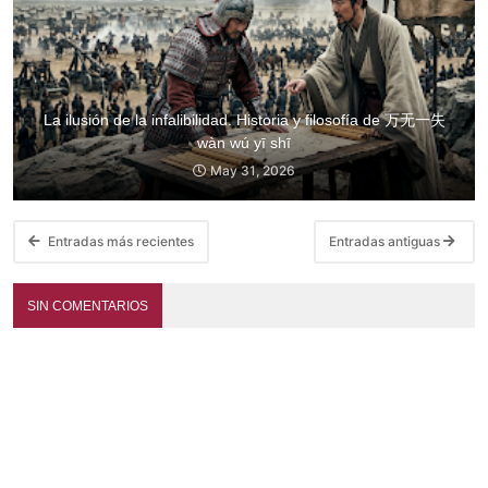
La ilusión de la infalibilidad. Historia y filosofía de 万无一失
wàn wú yī shī
May 31, 2026
Entradas más recientes
Entradas antiguas
SIN COMENTARIOS