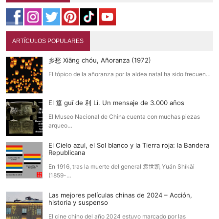
ARTÍCULOS POPULARES
乡愁 Xiāng chóu, Añoranza (1972)
El tópico de la añoranza por la aldea natal ha sido frecuen…
El 簋 guǐ de 利 Lì. Un mensaje de 3.000 años
El Museo Nacional de China cuenta con muchas piezas
arqueo…
El Cielo azul, el Sol blanco y la Tierra roja: la Bandera
Republicana
En 1916, tras la muerte del general 袁世凯 Yuán Shìkǎi
(1859-…
Las mejores películas chinas de 2024 – Acción,
historia y suspenso
El cine chino del año 2024 estuvo marcado por las