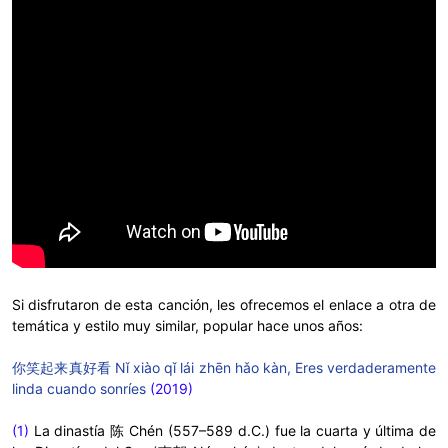
Si disfrutaron de esta canción, les ofrecemos el enlace a otra de
temática y estilo muy similar, popular hace unos años:
你笑起来真好看 Nǐ xiào qǐ lái zhēn hǎo kàn, Eres verdaderamente
linda cuando sonríes
(2019)
(1)
La dinastía
陈
Chén (
557–589 d.C.) fue la cuarta y última de