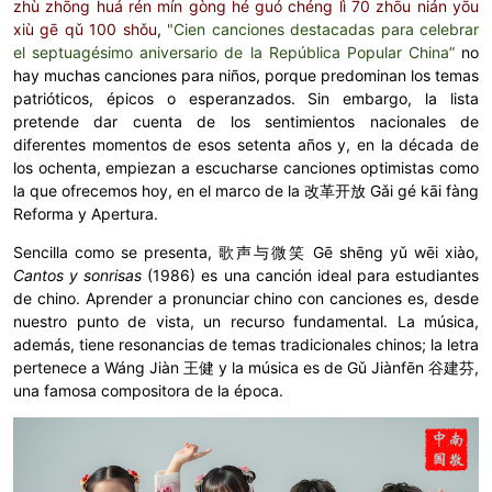
zhù zhōng huá rén mín gòng hé guó chéng lì 70 zhōu nián yōu
xiù gē qǔ 100 shǒu
,
"Cien canciones destacadas para celebrar
el septuagésimo aniversario de la República Popular China”
no
hay muchas canciones para niños, porque predominan los temas
patrióticos, épicos o esperanzados. Sin embargo, la lista
pretende dar cuenta de los sentimientos nacionales de
diferentes momentos de esos setenta años y, en la década de
los ochenta, empiezan a escucharse canciones optimistas como
la que ofrecemos hoy, en el marco de la
改革开放
Gǎi gé kāi fàng
Reforma y Apertura
.
Sencilla como se presenta, 歌声与微笑 Gē shēng yǔ wēi xiào,
Cantos y sonrisas
(1986) es una canción ideal para estudiantes
de chino. Aprender a pronunciar chino con canciones es, desde
nuestro punto de vista, un recurso fundamental. La música,
además, tiene resonancias de temas tradicionales chinos;
la letra
pertenece a
Wáng Jiàn 王健
y la
música
es
de Gǔ Jiànfēn 谷建芬,
una famosa compositora de la época.