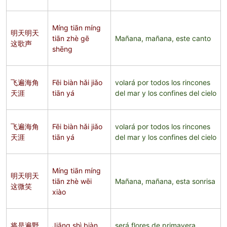
Míng tiān míng
明天明天
tiān zhè gē
Mañana, mañana, este canto
这歌声
shēng
飞遍海角
Fēi biàn hǎi jiǎo
volará por todos los rincones
天涯
tiān yá
del mar y los confines del cielo
飞遍海角
Fēi biàn hǎi jiǎo
volará por todos los rincones
天涯
tiān yá
del mar y los confines del cielo
Míng tiān míng
明天明天
tiān zhè wēi
Mañana, mañana, esta sonrisa
这微笑
xiào
将是遍野
Jiāng shì biàn
será flores de primavera