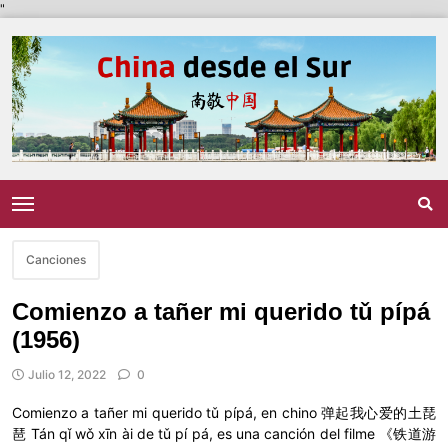
"
Canciones
Comienzo a tañer mi querido tǔ pípá
(1956)
Julio 12, 2022
0
Comienzo a tañer mi querido tǔ pípá, en chino 弹起我心爱的土琵
琶 Tán qǐ wǒ xīn ài de tǔ pí pá, es una canción del filme 《铁道游