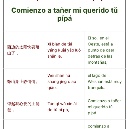
Comienzo a tañer mi querido tǔ
pípá
El sol, en el
Xī bian de tài
Oeste, está a
西边的太阳快要落
yáng kuài yào luò
punto de caer
山了，
shān le,
detrás de las
montañas,
Wēi shān hú
el lago de
微山湖上静悄悄。
shàng jìng qiāo
Wēishān está muy
qiāo.
tranquilo.
Comienzo a tañer
弹起我心爱的土琵
Tán qǐ wǒ xīn ài
mi querido tǔ
琶，
de tǔ pí pá,
pípá
comienzo a