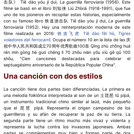
击队》 Tiě dào yóu jí duì,
La guerrilla ferroviaria
(1956). Este
filme se basó en el libro 刘知侠 Liú Zhīxiá (1918-1991), que fue
uno de los pioneros en recopilar estas historias, especialmente
con su famoso libro 铁道游击队 Tiě dào yóu jí duì,
La guerrilla
ferroviaria
(1952). Hay una reinterpretación moderna de este
filme realizada en 2016:
铁道飞虎 Tiě dào fēi hǔ,
Tigres
voladores del ferrocarril.
Ocupa el número 10 en la lista de las
庆
祝中华人民共和国成立70周年优秀歌曲100首 Qìng zhù zhōng huá
rén mín gòng hé guó chéng lì 70 zhōu nián yōu xiù gē qǔ 100
shǒu, "Cien canciones destacadas para celebrar el
septuagésimo aniversario de la República Popular China".
Una canción con dos estilos
La canción tiene dos partes bien diferenciadas. La primera es
una melodía folklórica interpretada al son de un 土琵琶 tǔ pípá,
un instrumento tradicional chino similar al laúd, más pequeño
que el 琵琶 pípá. Representa el origen campesino de los
guerrilleros y su afán de recuperar la paz de su tierra. La
segunda parte tiene un ritmo mucho más vivaz y violenta y
representa la lucha contra los invasores japoneses. Ambas
partes se complementan muy bien y forman parte de dos