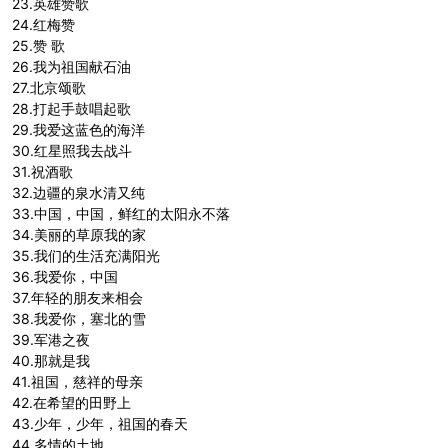
23.英雄赞歌
24.红梅赞
25.赞 歌
26.我为祖国献石油
27.北京颂歌
28.打起手鼓唱起歌
29.我爱这蓝色的海洋
30.红星照我去战斗
31.祝酒歌
32.边疆的泉水清又纯
33.中国，中国，鲜红的太阳永不落
34.美丽的草原我的家
35.我们的生活充满阳光
36.我爱你，中国
37.年轻的朋友来相会
38.我爱你，塞北的雪
39.军港之夜
40.那就是我
41.祖国，慈祥的母亲
42.在希望的田野上
43.少年，少年，祖国的春天
44.多情的土地