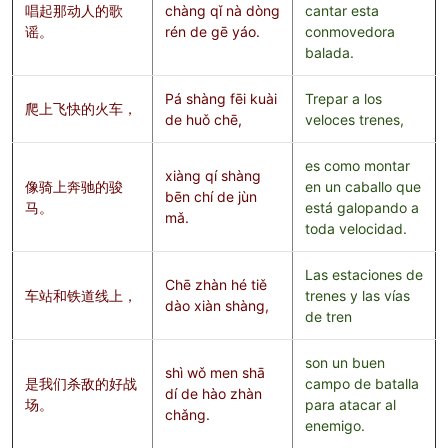
唱起那动人的歌
chàng qǐ nà dòng
cantar esta
谣。
rén de gē yáo.
conmovedora
balada.
Pá shàng fēi kuài
Trepar a los
爬上飞快的火车，
de huǒ chē,
veloces trenes,
es como montar
xiàng qí shàng
像骑上奔驰的骏
en un caballo que
bēn chí de jùn
马。
está galopando a
mǎ.
toda velocidad.
Las estaciones de
Chē zhàn hé tiě
车站和铁道线上，
trenes y las vías
dào xiàn shàng,
de tren
son un buen
shì wǒ men shā
是我们杀敌的好战
campo de batalla
dí de hào zhàn
场。
para atacar al
chǎng.
enemigo.