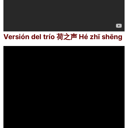
Versión del trío 荷之声 Hé zhī shēng