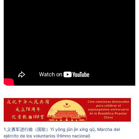
1.义勇军进行曲（国歌）
Yì yǒng jūn jìn xíng qǔ, Marcha del
ejército de los voluntarios (Himno nacional)