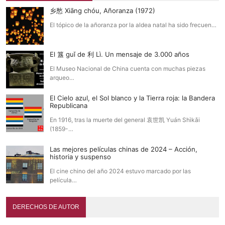
乡愁 Xiāng chóu, Añoranza (1972)
El tópico de la añoranza por la aldea natal ha sido frecuen…
El 簋 guǐ de 利 Lì. Un mensaje de 3.000 años
El Museo Nacional de China cuenta con muchas piezas
arqueo…
El Cielo azul, el Sol blanco y la Tierra roja: la Bandera
Republicana
En 1916, tras la muerte del general 袁世凯 Yuán Shìkǎi
(1859-…
Las mejores películas chinas de 2024 – Acción,
historia y suspenso
El cine chino del año 2024 estuvo marcado por las
película…
DERECHOS DE AUTOR