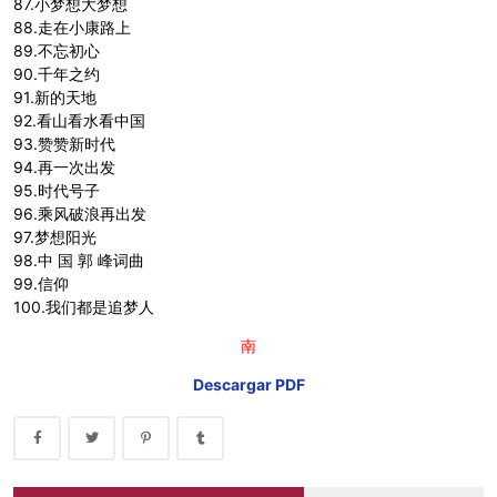
87.小梦想大梦想
88.走在小康路上
89.不忘初心
90.千年之约
91.新的天地
92.看山看水看中国
93.赞赞新时代
94.再一次出发
95.时代号子
96.乘风破浪再出发
97.梦想阳光
98.中 国 郭 峰词曲
99.信仰
100.我们都是追梦人
南
Descargar PDF