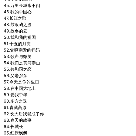
45.万里长城永不倒
46.我的中国心
47.长江之歌
48.鼓浪屿之波
49.故乡的云
50.我和我的祖国
51.十五的月亮
52.党啊亲爱的妈妈
53.歌声与微笑
54.我们是黄河泰山
55.共和国之恋
56.父老乡亲
57.今天是你的生日
58.在中国大地上
59.爱我中华
60.东方之珠
61.青藏高原
62.长大后我就成了你
63.春天的故事
64.长城长
65.红旗飘飘