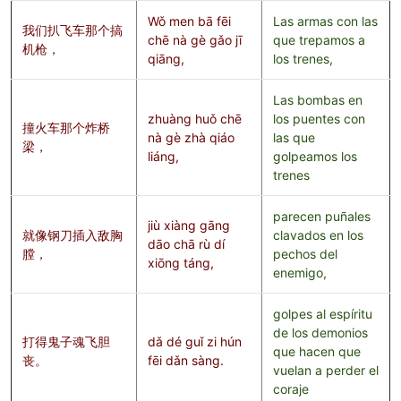
Wǒ men bā fēi
Las armas con las
我们扒飞车那个搞
chē nà gè gǎo jī
que trepamos a
机枪，
qiāng,
los trenes,
Las bombas en
zhuàng huǒ chē
los puentes con
撞火车那个炸桥
nà gè zhà qiáo
las que
梁，
liáng,
golpeamos los
trenes
parecen puñales
jiù xiàng gāng
就像钢刀插入敌胸
clavados en los
dāo chā rù dí
膛，
pechos del
xiōng táng,
enemigo,
golpes al espíritu
de los demonios
打得鬼子魂飞胆
dǎ dé guǐ zi hún
que hacen que
丧。
fēi dǎn sàng.
vuelan a perder el
coraje