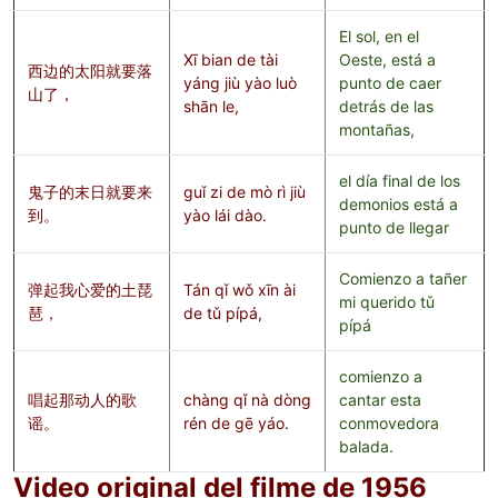
El sol, en el
Xī bian de tài
Oeste, está a
西边的太阳就要落
yáng jiù yào luò
punto de caer
山了，
shān le,
detrás de las
montañas,
el día final de los
鬼子的末日就要来
guǐ zi de mò rì jiù
demonios está a
到。
yào lái dào.
punto de llegar
Comienzo a tañer
弹起我心爱的土琵
Tán qǐ wǒ xīn ài
mi querido
tǔ
琶，
de tǔ pípá,
pípá
comienzo a
唱起那动人的歌
chàng qǐ nà dòng
cantar esta
谣。
rén de gē yáo.
conmovedora
balada.
Video original del filme de 1956