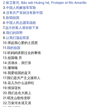
2.保卫黄河
, Bǎo wèi Huáng hé, Protejan el Río Amarillo
3.
中国人民解放军军歌
4.
没有共产党就没有新中国
5.
歌唱祖国
6.
中国人民志愿军战歌
7.
远方的客人请你留下来
8.
我们的田野
9.
让我们荡起双桨
10.弹起我心爱的土琵琶
11.
我的祖国
12.听妈妈讲那过去的事情
13.祖国颂 乔
14.洪湖水，浪打浪
15.珊瑚颂
16.我爱祖国的蓝天
17.我们是共产主义接班人
18.花儿为什么这样红
19.情深谊长
20.我们走在大路上
21.唱支山歌给党听
22.万泉河水清又清