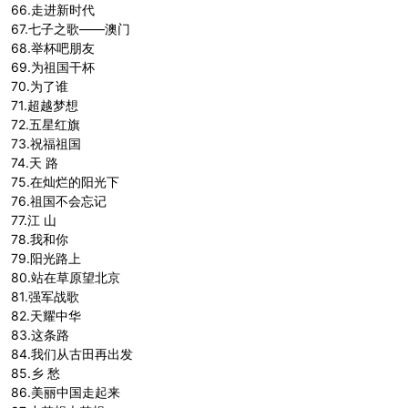
66.走进新时代
67.七子之歌——澳门
68.举杯吧朋友
69.为祖国干杯
70.为了谁
71.超越梦想
72.五星红旗
73.祝福祖国
74.天 路
75.在灿烂的阳光下
76.祖国不会忘记
77.江 山
78.我和你
79.阳光路上
80.站在草原望北京
81.强军战歌
82.天耀中华
83.这条路
84.我们从古田再出发
85.乡 愁
86.美丽中国走起来