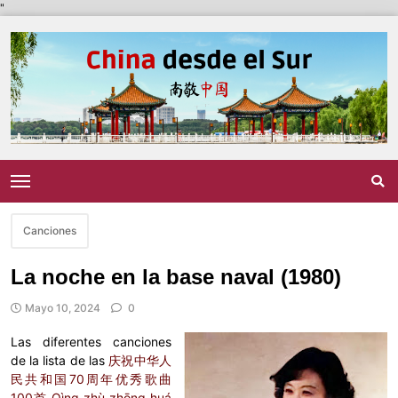
"
Canciones
La noche en la base naval (1980)
Mayo 10, 2024
0
Las diferentes canciones
de la lista de las
庆祝中华人
民共和国70周年优秀歌曲
100首 Qìng zhù zhōng huá