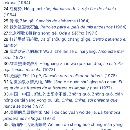
héroes
(1964)
24.
红梅赞, Hóng méi zàn,
Alabanza de la roja flor de ciruelo
(1964)
25.
赞 歌 Zàn gē.
Canción de alabanza
(1964)
26.
我为祖国献石油,
Petróleo para el país de mis ancestros
(1964)
27.
北京颂歌 Běi jīng sòng gē,
Oda a Běijīng
(1971)
28.
打起手鼓唱起歌, Dǎ qǐ shǒu gǔ chàng qǐ gē,
Canto batiendo el
tambor
29.
我爱这蓝色的海洋 Wǒ ài zhè lán sè dì hǎi yáng,
Amo este mar
azul
(1973)
30.
红星照我去战斗 Hóng xīng zhào wǒ qù zhàn dòu,
La estrella
roja ilumina mi lucha
(1973)
31.
祝酒歌 Zhù jiǔ gē,
Canción para realizar un brindis
(1978)
32.
边疆的泉水清又纯, Biān jiāng de quán shuǐ qīng yòu chún,
El
agua de las fuentes de la frontera es limpia y pura
(1977)
33.
中国，中国，鲜红的太阳永不落,
Zhōng guó, Zhōng guó, xiān
hóng de tài yáng yǒng bù luò,
China, China, sol brillante que
nunca se pone
(1977)
34.
美丽的草原我的家
Měi lì de cǎo yuán wǒ de jiā,
La hermosa
pradera es mi hogar
(1978)
35.
我们的生活充满阳光
Wǒ men de shēng huó chōng mǎn yáng