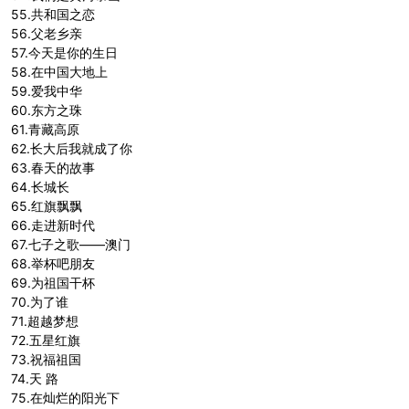
55.共和国之恋
56.父老乡亲
57.今天是你的生日
58.在中国大地上
59.爱我中华
60.东方之珠
61.青藏高原
62.长大后我就成了你
63.春天的故事
64.长城长
65.红旗飘飘
66.走进新时代
67.七子之歌——澳门
68.举杯吧朋友
69.为祖国干杯
70.为了谁
71.超越梦想
72.五星红旗
73.祝福祖国
74.天 路
75.在灿烂的阳光下