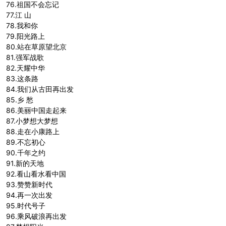
76.祖国不会忘记
77.江 山
78.我和你
79.阳光路上
80.站在草原望北京
81.强军战歌
82.天耀中华
83.这条路
84.我们从古田再出发
85.乡 愁
86.美丽中国走起来
87.小梦想大梦想
88.走在小康路上
89.不忘初心
90.千年之约
91.新的天地
92.看山看水看中国
93.赞赞新时代
94.再一次出发
95.时代号子
96.乘风破浪再出发