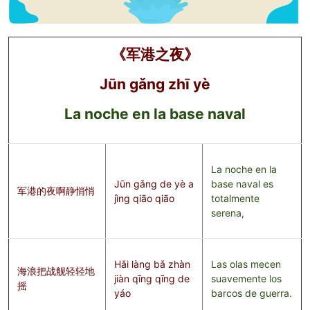
《军港之夜》
Jūn gǎng zhī yè
La noche en la base naval
La noche en la
Jūn gǎng de yè a
base naval es
军港的夜啊静悄悄
jìng qiāo qiāo
totalmente
serena,
Hǎi làng bǎ zhàn
Las olas mecen
海浪把战舰轻轻地
jiàn qīng qīng de
suavemente los
摇
yáo
barcos de guerra.