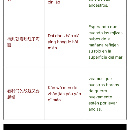
xīn láo
ancestros.
Esperando que
cuando las rojizas
Dài dào zhāo xiá
待到朝霞映红了海
nubes de la
yìng hóng le hǎi
面
mañana reflejen
miàn
su rojo en la
superficie del mar
veamos que
nuestros barcos
Kàn wǒ men de
看我们的战舰又要
de guerra
zhàn jiàn yòu yào
起锚
nuevamente
qǐ máo
estén por levar
anclas.