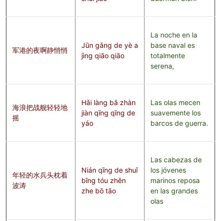
La noche en la
Jūn gǎng de yè a
base naval es
军港的夜啊静悄悄
jìng qiāo qiāo
totalmente
serena,
Hǎi làng bǎ zhàn
Las olas mecen
海浪把战舰轻轻地
jiàn qīng qīng de
suavemente los
摇
yáo
barcos de guerra.
Las cabezas de
Nián qīng de shuǐ
los jóvenes
年轻的水兵头枕着
bīng tóu zhěn
marinos reposa
波涛
zhe bō tāo
en las grandes
olas