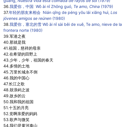
guāng,
Nuestra vida está colmada de rayos de sol
(1979)
36.
我爱你，中国 Wǒ ài nǐ Zhōng guó,
Te amo, China
(1979)
37.
年轻的朋友来相会 Nián qīng de péng yǒu lái xiāng huì,
Los
jóvenes amigos se reúnen
(1980)
38.
我爱你，塞北的雪 Wǒ ài nǐ sài běi de xuě, Te amo, nieve de la
frontera norte (1980)
39.军港之夜
40.那就是我
41.祖国，慈祥的母亲
42.在希望的田野上
43.少年，少年，祖国的春天
44.多情的土地
45.万里长城永不倒
46.我的中国心
47.长江之歌
48.鼓浪屿之波
49.故乡的云
50.我和我的祖国
51.十五的月亮
52.党啊亲爱的妈妈
53.歌声与微笑
54.我们是黄河泰山