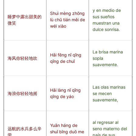
y en medio de
Shuì mèng zhōng
睡梦中露出甜美的
sus sueños
lù chū tián měi de
微笑
muestran una
wéi xiào
dulce sonrisa.
La brisa marina
Hǎi fēng nǐ qīng
海风你轻轻地吹
sopla
qīng de chuī
suavemente.
Las olas marinas
Hǎi làng nǐ qīng
海浪你轻轻地摇
se mecen
qīng de yáo
suavemente,
al regresar al
Yuǎn háng de
远航的水兵多么辛
seno materno del
shuǐ bīng duō me
劳
país de sus