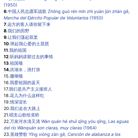
(1950)
6
.
中国人民志愿军战歌 Zhōng guó rén mín zhì yuàn jūn zhàn gē,
Marcha del Ejército Popular de Voluntarios
(1950)
7
.
远方的客人请你留下来
8
.
我们的田野
9
.
让我们荡起双桨
10
.
弹起我心爱的土琵琶
11
.
我的祖国
12
.
听妈妈讲那过去的事情
13
.
祖国颂
14.
洪湖水，浪打浪
15.
珊瑚颂
16.
我爱祖国的蓝天
17.
我们是共产主义接班人
18.
花儿为什么这样红
19.
情深谊长
20.
我们走在大路上
21.
唱支山歌给党听
22.
万泉河水清又清 Wàn quán hé shuǐ qīng yòu qīng,
Las aguas
del río Wànquán son claras, muy claras
(1964)
23.
英雄赞歌 Yīng xióng zàn gē,
Canción de alabanza a los