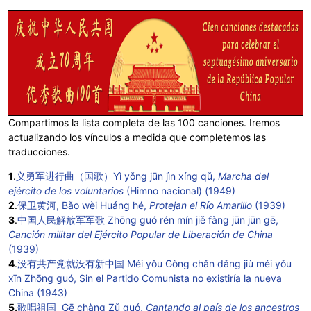
Compartimos la lista completa de las 100 canciones. Iremos
actualizando los vínculos a medida que completemos las
traducciones.
1
.
义勇军进行曲（国歌）Yì yǒng jūn jìn xíng qǔ,
Marcha del
ejército de los voluntarios
(Himno nacional) (1949)
2
.
保卫黄河, Bǎo wèi Huáng hé,
Protejan el Río Amarillo
(1939)
3
.
中国人民解放军军歌 Zhōng guó rén mín jiě fàng jūn jūn gē,
Canción militar del Ejército Popular de Liberación de China
(1939)
4
.
没有共产党就没有新中国 Méi yǒu Gòng chǎn dǎng jiù méi yǒu
xīn Zhōng guó, Sin el Partido Comunista no existiría la nueva
China (1943)
5.
歌唱祖国 Gē chàng Zǔ guó,
Cantando al país de los ancestros