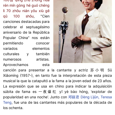
rén mín gòng hé guó chéng
lì 70 zhōu nián yōu xiù gē
qǔ 100 shǒu
, "Cien
canciones destacadas para
celebrar el septuagésimo
aniversario de la República
Popular China" nos están
permitiendo conocer
variados elementos
culturales y también
numerosos artistas.
Aprovechamos esta
canción para presentar a la cantante y actriz
苏小明
Sū
Xiǎomíng
(1957-), en tanto fue la interpretación de esta pieza
musical la que la catapultó a la fama a la joven edad de 23 años.
La expresión que
se usa en chino para indicar la adquisición
súbita de fama es 一夜爆红 yī yè bào hóng, 'explotar de
popularidad en una noche'. Junto con
邓丽君 Dèng Lìjūn, Teresa
Teng
, fue una de las cantantes más populares de la década de
los ochenta.