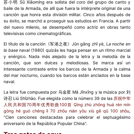
苏小明
Sū Xiǎomíng
era solista del coro del grupo de canto y
baile de la Armada, de allí que fuera la intérprete original de una
canción que honra esta división militar. Cinco años después de
su éxito, se marchó a proseguir sus estudios en Francia. A partir
del nuevo milenio, se desempeñó como actriz en obras tanto
televisivas como cinematográficas.
El título de la canción
《军港之夜》Jūn gǎng zhī yè,
La noche en
la base naval
(1980) quizás les haga pensar en un ritmo marcial
y enérgico. Nada más alejado de la letra y la melodía de la
canción, que son dulces y melodiosas. Se marca así un
interesante contraste entre los barcos de la Armada y la calma
del mar nocturno, cuando los barcos están anclados en la base
naval.
La letra fue compuesta por
马金星
Mǎ Jīnxīng
y la música por
刘
诗召
Liú Shīzhào. Fue elegida como la número 39 de las
庆祝中华
人民共和国70周年优秀歌曲100首 Qìng zhù zhōng huá rén mín
gòng hé guó chéng lì 70 zhōu nián yōu xiù gē qǔ 100 shǒu
,
"Cien canciones destacadas para celebrar el septuagésimo
aniversario de la República Popular China".