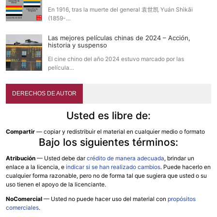
En 1916, tras la muerte del general 袁世凯 Yuán Shìkǎi
(1859-…
Las mejores películas chinas de 2024 – Acción,
historia y suspenso
El cine chino del año 2024 estuvo marcado por las
película…
DERECHOS DE AUTOR
Usted es libre de:
Compartir
— copiar y redistribuir el material en cualquier medio o formato
Bajo los siguientes términos:
Atribución
—
Usted debe dar
crédito de manera adecuada
, brindar un
enlace a la licencia, e
indicar si se han realizado cambios
. Puede hacerlo en
cualquier forma razonable, pero no de forma tal que sugiera que usted o su
uso tienen el apoyo de la licenciante.
NoComercial
— Usted no puede hacer uso del material con
propósitos
comerciales
.