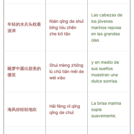
Las cabezas de
Nián qīng de shuǐ
los jóvenes
年轻的水兵头枕着
bīng tóu zhěn
marinos reposa
波涛
zhe bō tāo
en las grandes
olas
y en medio de
Shuì mèng zhōng
睡梦中露出甜美的
sus sueños
lù chū tián měi de
微笑
muestran una
wéi xiào
dulce sonrisa.
La brisa marina
Hǎi fēng nǐ qīng
海风你轻轻地吹
sopla
qīng de chuī
suavemente.