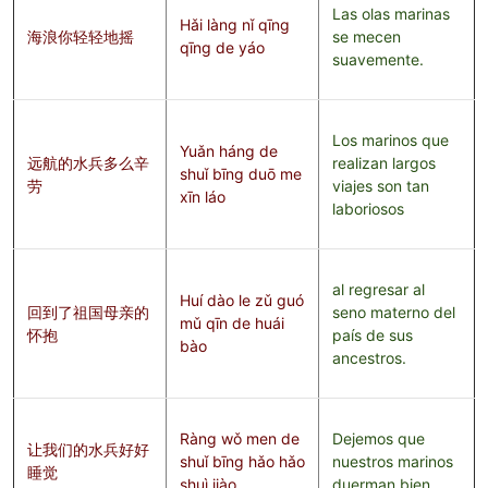
Las olas marinas
Hǎi làng nǐ qīng
海浪你轻轻地摇
se mecen
qīng de yáo
suavemente.
Los marinos que
Yuǎn háng de
远航的水兵多么辛
realizan largos
shuǐ bīng duō me
劳
viajes son tan
xīn láo
laboriosos
al regresar al
Huí dào le zǔ guó
回到了祖国母亲的
seno materno del
mǔ qīn de huái
怀抱
país de sus
bào
ancestros.
Ràng wǒ men de
Dejemos que
让我们的水兵好好
shuǐ bīng hǎo hǎo
nuestros marinos
睡觉
shuì jiào
duerman bien.