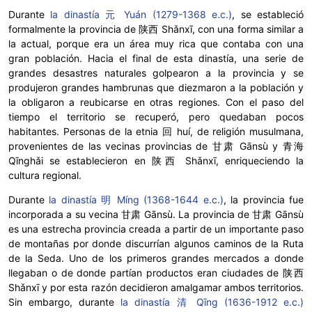
Durante
la dinastía 元 Yuán (1279-1368 e.c.)
, se estableció
formalmente la provincia de 陕西 Shǎnxī, con una forma similar a
la actual, porque era un área muy rica que contaba con una
gran población. Hacia el final de esta dinastía, una serie de
grandes desastres naturales golpearon a la provincia y se
produjeron grandes hambrunas que diezmaron a la población y
la obligaron a reubicarse en otras regiones. Con el paso del
tiempo el territorio se recuperó, pero quedaban pocos
habitantes. Personas de la etnia 回 huí, de religión musulmana,
provenientes de las vecinas provincias de 甘肃 Gānsù y 青海
Qīnghǎi se establecieron en 陕西 Shǎnxī, enriqueciendo la
cultura regional.
Durante
la dinastía 明 Míng (1368-1644 e.c.)
, la provincia fue
incorporada a su vecina 甘肃 Gānsù. La provincia de 甘肃 Gānsù
es una estrecha provincia creada a partir de un importante paso
de montañas por donde discurrían algunos caminos de la Ruta
de la Seda. Uno de los primeros grandes mercados a donde
llegaban o de donde partían productos eran ciudades de 陕西
Shǎnxī y por esta razón decidieron amalgamar ambos territorios.
Sin embargo, durante
la dinastía 清 Qīng (1636-1912 e.c.)