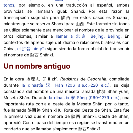
tonos
, por ejemplo, en una traducción al español, ambas
provincias se llamarían igual: Shanxi. Por esta razón la
transcripción sugerida para 陕西 en estos casos es Shaanxi,
mientras que se reserva Shanxi para 山西. Este formato sin tonos
se utiliza solamente para mencionar el nombre de la provincia en
otros idiomas, similar a
llamar a 北京 Běijīng, Beijing
. En
contextos de aprendizaje del idioma o relaciones bilaterales con
China,
el 拼音 pīn yīn
sigue siendo la forma oficial de transcribir
el nombre de 陕西 Shǎnxī.
Un nombre antiguo
En la obra 地理志 Dì lǐ zhì,
Registros de Geografía
, compilada
durante
la dinastía 汉 Hàn (206 a.e.c.-220 e.c.)
, se deja
constancia del nombre de una meseta llamada 陕塬 Shǎn yuán,
Meseta Shǎn. Durante
la dinastía 宋 Sòng (960-1279 e.c.)
, una
importante ruta corría al oeste de la Meseta Shǎn, por lo tanto,
fue llamada 陕西路 Shǎn xī lù, Ruta del Oeste de Shǎn. Esta fue
la primera vez que el nombre de 陕西 Shǎnxī, Oeste de Shǎn,
apareció. Con el paso del tiempo esa región se transformó en un
condado que se llamaba simplemente 陕西Shǎnxī.