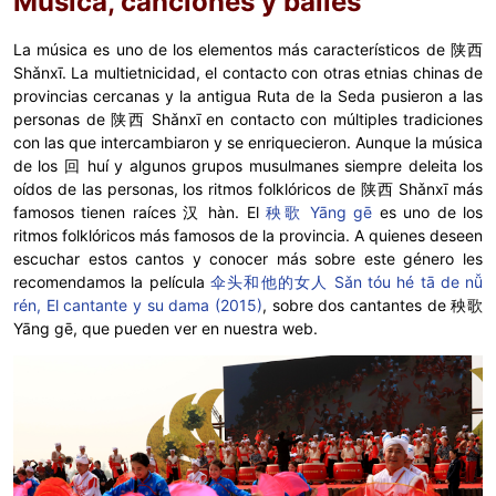
Música, canciones y bailes
La música es uno de los elementos más característicos de 陕西
Shǎnxī. La multietnicidad, el contacto con otras etnias chinas de
provincias cercanas y la antigua Ruta de la Seda pusieron a las
personas de 陕西 Shǎnxī en contacto con múltiples tradiciones
con las que intercambiaron y se enriquecieron. Aunque la música
de los 回 huí y algunos grupos musulmanes siempre deleita los
oídos de las personas, los ritmos folklóricos de 陕西 Shǎnxī más
famosos tienen raíces 汉 hàn. El
秧歌 Yāng gē
es uno de los
ritmos folklóricos más famosos de la provincia. A quienes deseen
escuchar estos cantos y conocer más sobre este género les
recomendamos la película
伞头和他的女人 Sǎn tóu hé tā de nǚ
rén, El cantante y su dama (2015)
, sobre dos cantantes de 秧歌
Yāng gē, que pueden ver en nuestra web.