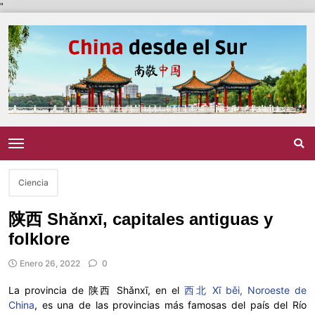
"
Ciencia
陕西 Shǎnxī, capitales antiguas y
folklore
Enero 26, 2022
0
La provincia de 陕西 Shǎnxī, en el
西北 Xī běi, Noroeste de
China
, es una de las provincias más famosas del país del Río