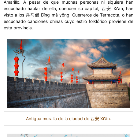
Amarillo. A pesar de que muchas personas ni siquiera han
escuchado hablar de ella, conocen su capital, 西安 Xī'ān, han
visto a los 兵马俑 Bīng mǎ yǒng, Guerreros de Terracota, o han
escuchado canciones chinas cuyo estilo folklórico proviene de
esta provincia.
Antigua muralla de la ciudad de 西安 Xī'ān.