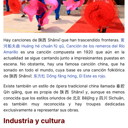
Hay canciones de 陕西 Shǎnxī que han trascendido fronteras.
黄
河船夫曲 Huáng hé chuán fū qū, Canción de los remeros del Río
Amarillo
es una canción compuesta en 1920 que aún en la
actualidad se sigue cantando junto a impresionantes puestas en
escena. No obstante, hay una famosa canción china, que ha
sonado en todo el mundo, cuya base es una canción folklórica
de 陕西 Shănxī:
东方红 Dōng fāng hóng, El Este es rojo
.
Existe también un estilo de ópera tradicional china llamada 秦腔
Qín qiāng, que es propia de 陕西 Shǎnxī y, aunque es menos
conocida que los estilos oriundos de 北京 Běijīng y 四川 Sìchuān,
es también muy reconocida y hay troupes dedicadas
exclusivamente a representar sus obras.
Industria y cultura