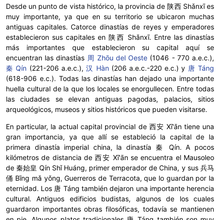
Desde un punto de vista histórico, la provincia de 陕西 Shǎnxī es
muy importante, ya que en su territorio se ubicaron muchas
antiguas capitales. Catorce dinastías de reyes y emperadores
establecieron sus capitales en 陕西 Shǎnxī. Entre las dinastías
más importantes que establecieron su capital aquí se
encuentran las dinastías
周 Zhōu del Oeste
(1046 - 770 a.e.c.),
秦 Qín
(221-206 a.e.c.),
汉 Hàn
(206 a.e.c.-220 e.c.) y
唐 Táng
(618-906 e.c.). Todas las dinastías han dejado una importante
huella cultural de la que los locales se enorgullecen. Entre todas
las ciudades se elevan antiguas pagodas, palacios, sitios
arqueológicos, museos y sitios históricos que pueden visitarse.
En particular, la actual capital provincial de 西安 Xī'ān tiene una
gran importancia, ya que allí se estableció la capital de la
primera dinastía imperial china, la dinastía 秦 Qín. A pocos
kilómetros de distancia de 西安 Xī'ān se encuentra el Mausoleo
de 秦始皇 Qín Shǐ Huáng, primer emperador de China, y sus 兵马
俑 Bīng mǎ yǒng, Guerreros de Terracota, que lo guardan por la
eternidad. Los 唐 Táng también dejaron una importante herencia
cultural. Antiguos edificios budistas, algunos de los cuales
guardaron importantes obras filosóficas, todavía se mantienen
en pie. Algunos platos tradicionales 唐 Táng también son muy