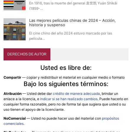
En 1916, tras la muerte del general 袁世凯 Yuán Shìkǎi
(1859-…
Las mejores películas chinas de 2024 – Acción,
historia y suspenso
El cine chino del año 2024 estuvo marcado por las
película…
DERECHOS DE AUTOR
Usted es libre de:
Compartir
— copiar y redistribuir el material en cualquier medio o formato
Bajo los siguientes términos:
Atribución
—
Usted debe dar
crédito de manera adecuada
, brindar un
enlace a la licencia, e
indicar si se han realizado cambios
. Puede hacerlo en
cualquier forma razonable, pero no de forma tal que sugiera que usted o su
uso tienen el apoyo de la licenciante.
NoComercial
— Usted no puede hacer uso del material con
propósitos
comerciales
.