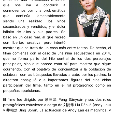
que nos iba a conducir a
conmovernos por una problemática
que continúa lamentablemente
siendo una realidad: los niños
secuestrados y vendidos, y el dolor
infinito de ellos y sus padres. Se
basó en un caso real, al que recreó
con libertad creativa, pero intentó
mostrar que se trató de un caso más entre tantos. De hecho, el
filme comienza con el caso de una niña secuestrada en 2014,
que no forma parte del hilo central de los dos personajes
principales, sino que parece estar allí para mostrar que sigue
ocurriendo. Con el objetivo de concientizar a la población de
colaborar con las búsquedas llevadas a cabo por los padres, la
directora consiguió que importantes figuras del cine chino
participaran del filme, tanto en el rol protagónico como en
pequeñas apariciones.
El filme fue dirigido por 彭三源 Péng Sānyuán y sus dos roles
protagónicos estuvieron a cargo de 刘德华 Liú Déhuá (Andy Lau)
y 井柏然 Jǐng Bórán.
La actuación de Andy Lau es magnífica, y