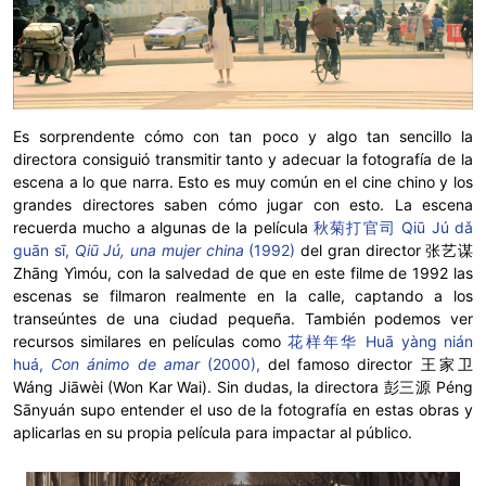
Es sorprendente cómo con tan poco y algo tan sencillo la
directora consiguió transmitir tanto y adecuar la fotografía de la
escena a lo que narra. Esto es muy común en el cine chino y los
grandes directores saben cómo jugar con esto. La escena
recuerda mucho a algunas de la película
秋菊打官司 Qiū Jú dǎ
guān sī,
Qiū Jú, una mujer china
(1992)
del gran director 张艺谋
Zhāng Yìmóu, con la salvedad de que en este filme de 1992 las
escenas se filmaron realmente en la calle, captando a los
transeúntes de una ciudad pequeña. También podemos ver
recursos similares en películas como
花样年华 Huā yàng nián
huá,
Con ánimo de amar
(2000),
del famoso director 王家卫
Wáng Jiāwèi (Won Kar Wai). Sin dudas, la directora 彭三源 Péng
Sānyuán supo entender el uso de la fotografía en estas obras y
aplicarlas en su propia película para impactar al público.