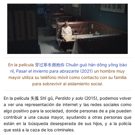
En la película
穿过寒冬拥抱你 Chuān guò hán dōng yǒng bào
nǐ,
Pasar el invierno para abrazarte
(2021)
un hombre muy
mayor utiliza su teléfono móvil como contacto con su familia
para sobrevivir al aislamiento social.
En la película 失孤 Shī gū,
Perdido y solo
(2015), podemos volver
a ver una representación de internet y las redes sociales como
algo positivo para la sociedad, donde personas de a pie pueden
contribuir a una causa mayor, ayudando a otras personas que
están en la búsqueda desesperada de sus hijos, y a la policía
que está a la caza de los criminales.