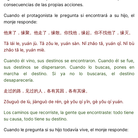
consecuencias de las propias acciones.
Cuando el protagonista le pregunta si encontrará a su hijo, el
monje responde:
他来了，缘聚。他走了，缘散。你找他，缘起。你不找他了，缘灭。
Tā lái le, yuán jù. Tā zǒu le, yuán sàn. Nǐ zhǎo tā, yuán qǐ. Nǐ bù
zhǎo tā le, yuán miè.
Cuando él vino, sus destinos se encontraron. Cuando él se fue,
sus destinos se dispersaron. Cuando lo buscas, pones en
marcha el destino. Si ya no lo buscaras, el destino
desaparecería.
走过的路，见过的人，各有其因，各有其缘。
Zǒuguò de lù, jiànguò de rén, gè yǒu qí yīn, gè yǒu qí yuán.
Los caminos que recorriste, la gente que encontraste: todo tiene
su causa, todo tiene su destino.
Cuando le pregunta si su hijo todavía vive, el monje responde: