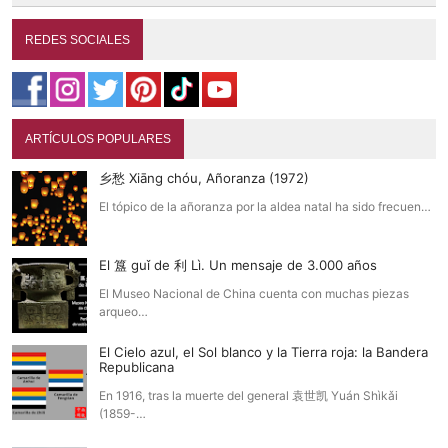
REDES SOCIALES
ARTÍCULOS POPULARES
乡愁 Xiāng chóu, Añoranza (1972)
El tópico de la añoranza por la aldea natal ha sido frecuen…
El 簋 guǐ de 利 Lì. Un mensaje de 3.000 años
El Museo Nacional de China cuenta con muchas piezas
arqueo…
El Cielo azul, el Sol blanco y la Tierra roja: la Bandera
Republicana
En 1916, tras la muerte del general 袁世凯 Yuán Shìkǎi
(1859-…