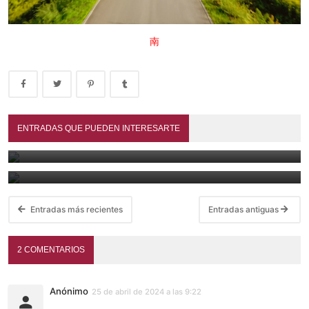
南
A treinta mil lǐ de Cháng'ān (2023)
ENTRADAS QUE PUEDEN INTERESARTE
Las mejores películas chinas de 2025 - Animación, acción y
June 29, 2026
época
February 8, 2026
Entradas más recientes
Entradas antiguas
2 COMENTARIOS
Anónimo
25 de abril de 2024 a las 9:22