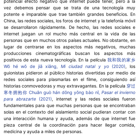
potencial efecto negativo que internet puede tener, pero a la
vez debemos pensar que se trata de una tecnología muy
potente e imparable que trae también grandes beneficios. En
China, las redes sociales, los foros de internet y la telefonía móvil
se desarrollaron rápidamente. De hecho, las redes sociales e
internet juegan un rol mucho más central en la vida de las
personas que en muchos otros países actuales. No obstante, en
lugar de centrarse en los aspectos más negativos, muchas
producciones cinematográficas buscan los aspectos más
positivos de esta nueva tecnología. En la película
我和我的家乡
Wǒ hé wǒ de jiā xiāng,
Mi ciudad natal y yo
(2020)
, los
guionistas pidieron al público historias divertidas por medio de
redes sociales para plasmarlas en el filme, consiguiendo así
historias conmovedoras y muy extravagantes. En la película
穿过
寒冬拥抱你 Chuān guò hán dōng yǒng bào nǐ,
Pasar el invierno
para abrazarte
(2021)
, internet y las redes sociales fueron
fundamentales para que muchas personas que se encontraban
solas en el contexto del aislamiento social pudieran contar con
una interacción humana y ayuda, además de que internet fue
pieza central de la coordinación para hacer llegar comida,
medicina y ayuda a miles de personas.