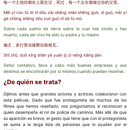
每一寸土地你都在上面生过，死过，每一个众生都做过你的父母。
Měi yī cùn tǔ dì nǐ dōu zài shàng miàn shēng guò, sǐ guò, měi yī
gè zhòng shēng dōu zuò guò nǐ de fù mǔ.
Sobre cada palmo de tierra sobre la cual has vivido y has
muerto, cada ser vivo ha sido tu padre y tu madre.
施主，多行善业缘聚自能相见。
Shī zhǔ, duō xíng shàn yè yuán jù zì néng xiāng jiàn.
Señor caritativo, lleva a cabo más buenas empresas y sus
destinos se encontrarán por sí mismos cuando puedan reunirse.
¿De quién se trata?
Dijimos antes que grandes actores y actrices colaboraron con
esta película. Dado que fue protagonista de muchos de los
filmes que hemos reseñado, nos preguntamos si reconocen a
quien desempeña el rol de policía de caminos. Más allá de que
su aparición es breve, el gesto que tiene que con el protagonista
se suma a la larga lista de personas que lo ayudan por el