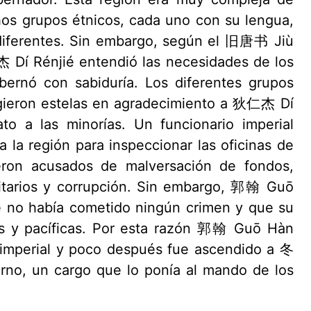
os grupos étnicos, cada uno con su lengua,
 diferentes. Sin embargo, según el 旧唐书 Jiù
Dí Rénjié entendió las necesidades de los
bernó con sabiduría. Los diferentes grupos
igieron estelas en agradecimiento a 狄仁杰 Dí
to a las minorías. Un funcionario imperial
a región para inspeccionar las oficinas de
eron acusados de malversación de fondos,
ritarios y corrupción. Sin embargo, 郭翰 Guō
no había cometido ningún crimen y que su
as y pacíficas. Por esta razón 郭翰 Guō Hàn
 imperial y poco después fue ascendido a 冬
no, un cargo que lo ponía al mando de los