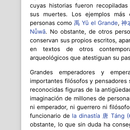
cuyas historias fueron recopiladas
sus muertes. Los ejemplos más 
personas como
禹 Yǔ el Grande
,
神农
Nǚwā
. No obstante, de otros perso
conservan sus propios escritos, ap
en textos de otros contempor
arqueológicos que atestiguan su pa
Grandes emperadores y emperat
importantes filósofos y pensadores 
reconocidas figuras de la antigüeda
imaginación de millones de personas
ni emperador, ni guerrero ni filóso
funcionario de
la dinastía 唐 Táng (
obstante, lo que sin duda ha conseg