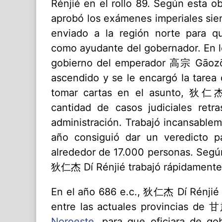
Rénjié en el rollo 89. Según esta 
aprobó los exámenes imperiales sie
enviado a la región norte para 
como ayudante del gobernador. En l
gobierno del emperador 高宗 Gāoz
ascendido y se le encargó la tarea 
tomar cartas en el asunto, 狄仁杰
cantidad de casos judiciales retr
administración. Trabajó incansablem
año consiguió dar un veredicto p
alrededor de 17.000 personas. Seg
狄仁杰 Dí Rénjié trabajó rápidamente
En el año 686 e.c., 狄仁杰 Dí Rénjié 
entre las actuales provincias de
Noroeste
, para que oficiara de go