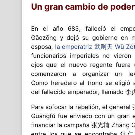
Un gran cambio de poder
En el año 683, falleció el em
Gāozōng y dejó su gobierno en 
esposa, l
a emperatriz 武则天 Wǔ Zét
funcionarios imperiales no viero
ojos que el nuevo regente fuera 
comenzaron a organizar un lev
Como heredero al trono se eligió 
del fallecido emperador, llamado 李
Para sofocar la rebelión, el gener
Guāngfǔ fue enviado con un gran ej
financiar la campaña 张光辅 Zhāng G
entre los que se encontraba 狄仁杰