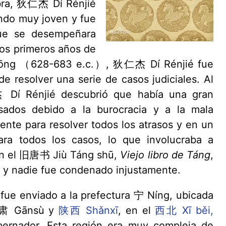
obra, 狄仁杰 Dí Rénjié
ndo muy joven y fue
que se desempeñara
os primeros años de
ōng （628-683 e.c.）, 狄仁杰 Dí Rénjié fue
de resolver una serie de casos judiciales. Al
 Dí Rénjié descubrió que había una gran
asados debido a la burocracia y a la mala
ente para resolver todos los atrasos y en un
ara todos los casos, lo que involucraba a
ún el 旧唐书 Jiù Táng shū,
Viejo libro de Táng
,
 y nadie fue condenado injustamente.
fue enviado a la prefectura 宁 Níng, ubicada
 甘肃 Gānsù y
陕西 Shǎnxī
, en el
西北 Xī běi,
bernador. Esta región era muy compleja de