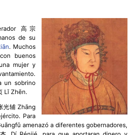
perador 高宗
manos de su
iān
. Muchos
n con buenos
una mujer y
antamiento.
a un sobrino
贞 Lǐ Zhēn.
al 张光辅 Zhāng
ército. Para
uāngfǔ amenazó a diferentes gobernadores,
 Dí Rénjié, para que aportaran dinero y