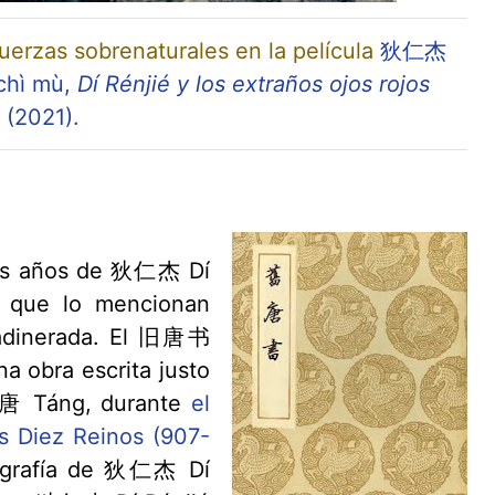
erzas sobrenaturales en la película
狄仁杰
chì mù,
Dí Rénjié y los extraños ojos rojos
(2021).
ros años de 狄仁杰 Dí
s que lo mencionan
 adinerada. El 旧唐书
na obra escrita justo
a 唐 Táng, durante
el
os Diez Reinos (907-
iografía de 狄仁杰 Dí