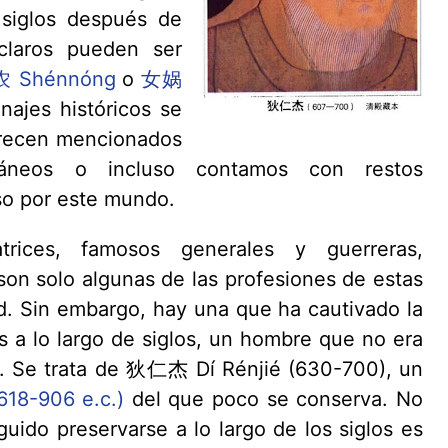
 siglos después de
claros pueden ser
 Shénnóng
o
女娲
najes históricos se
arecen mencionados
áneos o incluso contamos con restos
so por este mundo.
rices, famosos generales y guerreras,
son solo algunas de las profesiones de estas
d. Sin embargo, hay una que ha cautivado la
 a lo largo de siglos, un hombre que no era
fo. Se trata de 狄仁杰 Dí Rénjié (630-700), un
618-906 e.c.)
del que poco se conserva. No
uido preservarse a lo largo de los siglos es