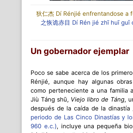
狄仁杰 Dí Rénjié enfrentandose a fu
之恢诡赤目 Dí Rén jié zhī huī guǐ 
Un gobernador ejemplar
Poco se sabe acerca de los prime
Rénjié, aunque hay algunas obra
como perteneciente a una familia
Jiù Táng shū,
Viejo libro de Táng
, u
después de la caída de la dinastí
periodo de Las Cinco Dinastías y l
960 e.c.)
, incluye una pequeña b