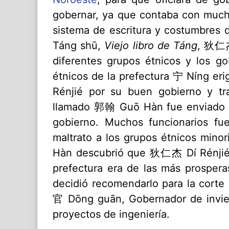
gobernar, ya que contaba con much
sistema de escritura y costumbres
Táng shū,
Viejo libro de Táng
, 狄仁杰 
diferentes grupos étnicos y los go
étnicos de la prefectura 宁 Níng er
Rénjié por su buen gobierno y tra
llamado 郭翰 Guō Hàn fue enviado a l
gobierno. Muchos funcionarios fu
maltrato a los grupos étnicos mino
Hàn descubrió que 狄仁杰 Dí Rénjié 
prefectura era de las más prosper
decidió recomendarlo para la corte
官 Dōng guān, Gobernador de invier
proyectos de ingeniería.