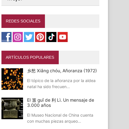
REDES SOCIALES
ARTÍCULOS POPULARES
乡愁 Xiāng chóu, Añoranza (1972)
El tópico de la añoranza por la aldea
natal ha sido frecuen…
El 簋 guǐ de 利 Lì. Un mensaje de
3.000 años
El Museo Nacional de China cuenta
con muchas piezas arqueo…