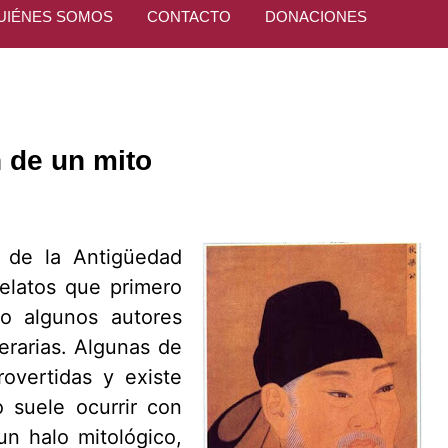
UIÉNES SOMOS
CONTACTO
DONACIONES
 de un mito
 de la Antigüedad
elatos que primero
go algunos autores
erarias. Algunas de
overtidas y existe
o suele ocurrir con
n halo mitológico,