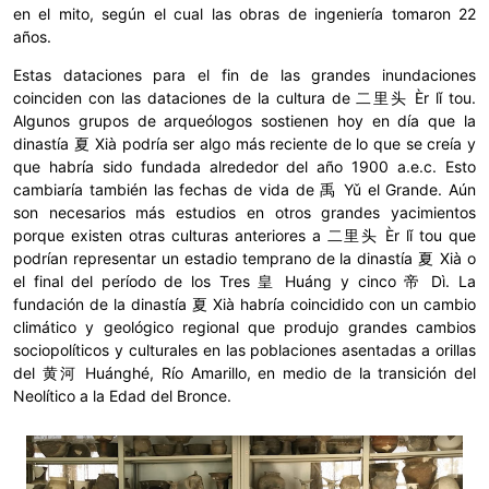
en el mito, según el cual las obras de ingeniería tomaron 22
años.
Estas dataciones para el fin de las grandes inundaciones
coinciden con las dataciones de la cultura de 二里头 Èr lǐ tou.
Algunos grupos de arqueólogos sostienen hoy en día que la
dinastía 夏 Xià podría ser algo más reciente de lo que se creía y
que habría sido fundada alrededor del año 1900 a.e.c. Esto
cambiaría también las fechas de vida de 禹 Yǔ el Grande. Aún
son necesarios más estudios en otros grandes yacimientos
porque existen otras culturas anteriores a 二里头 Èr lǐ tou que
podrían representar un estadio temprano de la dinastía 夏 Xià o
el final del período de los Tres 皇 Huáng y cinco 帝 Dì. La
fundación de la dinastía 夏 Xià habría coincidido con un cambio
climático y geológico regional que produjo grandes cambios
sociopolíticos y culturales en las poblaciones asentadas a orillas
del 黄河 Huánghé, Río Amarillo, en medio de la transición del
Neolítico a la Edad del Bronce.