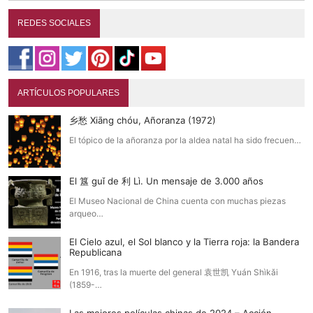
REDES SOCIALES
ARTÍCULOS POPULARES
乡愁 Xiāng chóu, Añoranza (1972)
El tópico de la añoranza por la aldea natal ha sido frecuen…
El 簋 guǐ de 利 Lì. Un mensaje de 3.000 años
El Museo Nacional de China cuenta con muchas piezas
arqueo…
El Cielo azul, el Sol blanco y la Tierra roja: la Bandera
Republicana
En 1916, tras la muerte del general 袁世凯 Yuán Shìkǎi
(1859-…
Las mejores películas chinas de 2024 – Acción,