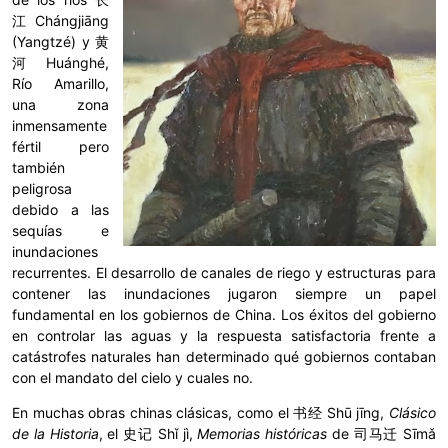
江 Chángjiāng
(Yangtzé) y 黄
河 Huánghé,
Río Amarillo,
una zona
inmensamente
fértil pero
también
peligrosa
debido a las
sequías e
inundaciones
recurrentes. El desarrollo de canales de riego y estructuras para
contener las inundaciones jugaron siempre un papel
fundamental en los gobiernos de China. Los éxitos del gobierno
en controlar las aguas y la respuesta satisfactoria frente a
catástrofes naturales han determinado qué gobiernos contaban
con el mandato del cielo y cuales no.
En muchas obras chinas clásicas, como el 书经 Shū jīng,
Clásico
de la Historia
, el 史记 Shǐ jì,
Memorias históricas
de 司马迁 Sīmǎ