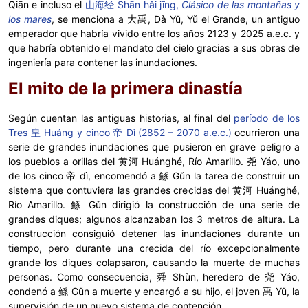
Qiān e incluso el
山海经 Shān hǎi jīng,
Clásico de las montañas y
los mares
, se menciona a 大禹, Dà Yǔ, Yǔ el Grande, un antiguo
emperador que habría vivido entre los años 2123 y 2025 a.e.c. y
que habría obtenido el mandato del cielo gracias a sus obras de
ingeniería para contener las inundaciones.
El mito de la primera dinastía
Según cuentan las antiguas historias, al final del
período de los
Tres 皇 Huáng y cinco 帝 Dì (2852 – 2070 a.e.c.)
ocurrieron una
serie de grandes inundaciones que pusieron en grave peligro a
los pueblos a orillas del 黄河 Huánghé, Río Amarillo. 尧 Yáo, uno
de los cinco 帝 dì, encomendó a 鲧 Gǔn la tarea de construir un
sistema que contuviera las grandes crecidas del 黄河 Huánghé,
Río Amarillo. 鲧 Gǔn dirigió la construcción de una serie de
grandes diques; algunos alcanzaban los 3 metros de altura. La
construcción consiguió detener las inundaciones durante un
tiempo, pero durante una crecida del río excepcionalmente
grande los diques colapsaron, causando la muerte de muchas
personas. Como consecuencia, 舜 Shùn, heredero de 尧 Yáo,
condenó a 鲧 Gǔn a muerte y encargó a su hijo, el joven 禹 Yǔ, la
supervisión de un nuevo sistema de contención.