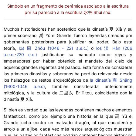
Símbolo en un fragmento de cerámica asociado a la escritura
por su parecido a la escritura 水书 Shuǐ shū.
Muchos historiadores han sostenido que la dinastía 夏 Xià y su
primer soberano, 禹 Yǔ el Grande, fueron leyendas creadas por
gobernantes posteriores para justificar su poder. Bajo esta
teoría,
los 周 Zhōu (1046 - 221 a.e.c.)
o
los 汉 Hàn (206
a.e.c.-220 e.c.)
justificaban su mandato como reyes y
emperadores por haber obtenido el mandato del cielo de
aquellos grandes regentes del pasado. Esta forma de considerar
las primeras dinastías y soberanos ha perdido relevancia desde
los hallazgos de restos arqueológicos de
la dinastía 商 Shāng
(1600-1046 a.e.c)
, también considerada anteriormente
mitológica, y la cultura de 二里头 Èr lǐ tou, coincidente con la
dinastía 夏 Xià.
Si bien es verdad que las leyendas contienen muchos elementos
fantásticos, como por ejemplo una historia en la que 禹 Yǔ el
Grande luchó contra un malvado dragón, al que encadenó y
arrojó a un aljibe, cada vez más restos arqueológicos muestran
que las partes no fantásticas podrían contener hechos históricos