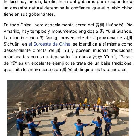
Incluso hoy en día, la eficiencia del gobierno para responder a
un desastre natural determina la confianza que el pueblo chino
tiene en sus gobernantes.
En toda China, pero especialmente cerca del 黄河 Huánghé, Río
Amarillo, hay templos y monumentos erigidos a 禹 Yǔ el Grande.
La minoría étnica 羌 Qiāng, proveniente de la provincia de 四川
Sìchuān, en
el Suroeste de China
, se identifica a sí misma como
descendiente directa de 禹 Yǔ y poseen muchas tradiciones
relacionadas con su antepasado. La danza 禹步 Yǔ bù, "Pasos
de Yǔ" es un excelente ejemplo; se trata de un baile tradicional
que imita los movimientos de 禹 Yǔ al dirigir a los trabajadores.