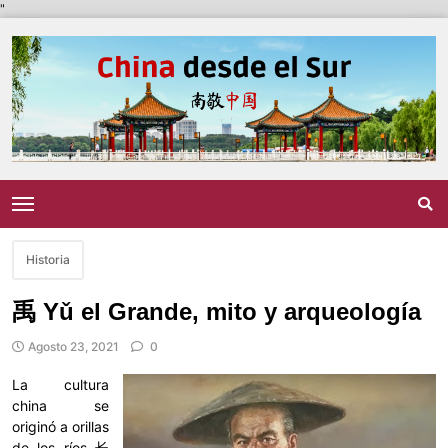
"
Historia
禹 Yǔ el Grande, mito y arqueología
Agosto 23, 2021
0
La cultura
china se
originó a orillas
de los ríos 长