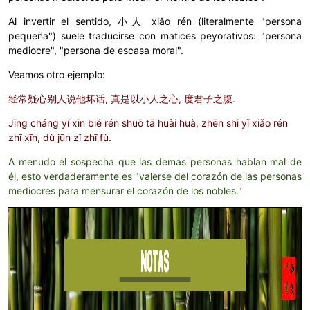
Al invertir el sentido, 小人
xiǎo rén (literalmente "persona
pequeña") suele traducirse con matices peyorativos: "persona
mediocre", "persona de escasa moral".
Veamos otro ejemplo:
经常疑心别人说他坏话, 真是以小人之心, 度君子之腹.
Jīng cháng yí xīn bié rén shuō tā huài huà, zhēn shi yǐ xiǎo rén
zhī xīn, dù jūn zǐ zhī fù.
A menudo él sospecha que las demás personas hablan mal de
él, esto verdaderamente es "valerse del corazón de las personas
mediocres para mensurar el corazón de los nobles."