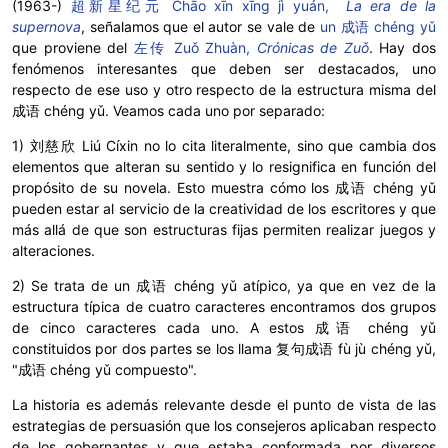
(1963-)
超新星纪元 Chāo xīn xīng jì yuán,
La era de la
supernova
, señalamos que el autor se vale de
un 成语
chéng yǔ
que proviene del
左传 Zuǒ Zhuàn,
Crónicas de Zuǒ
. Hay dos
fenómenos interesantes que deben ser destacados, uno
respecto de ese uso y otro respecto de la estructura misma del
成语 chéng yǔ. Veamos cada uno por separado:
1)
刘慈欣 Liú Cíxin no lo cita literalmente, sino que cambia dos
elementos que alteran su sentido y lo resignifica en función del
propósito de su novela. Esto muestra cómo los
成语 chéng yǔ
pueden estar al servicio de la creatividad de los escritores y que
más allá de que son estructuras fijas permiten realizar juegos y
alteraciones.
2) Se trata de un
成语 chéng yǔ atípico, ya que en vez de la
estructura típica de cuatro caracteres encontramos dos grupos
de cinco caracteres cada uno. A estos
成语 chéng yǔ
constituidos por dos partes
se los llama
复句成语 fù jù chéng yǔ,
"
成语 chéng yǔ compuesto".
La historia es además relevante desde el punto de vista de las
estrategias de persuasión que los consejeros aplicaban respecto
de los gobernantes y que estaba conformada por diversos