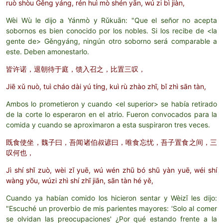
ruò shòu Gěng yáng, rén huì mò shén yān, wú zi bì jiàn,
Wèi Wù le dijo a Yánmò y Rǔkuān: "Que el señor no acepta
sobornos es bien conocido por los nobles. Si los recibe de <la
gente de> Gěngyáng, ningún otro soborno será comparable a
este. Deben amonestarlo.
皆许诺，退朝待于庭，馈入召之，比置三叹，
Jiē xǔ nuò, tuì cháo dài yú tíng, kuì rù zhào zhī, bǐ zhì sān tàn,
Ambos lo prometieron y cuando <el superior> se había retirado
de la corte lo esperaron en el atrio. Fueron convocados para la
comida y cuando se aproximaron a esta suspiraron tres veces.
既食使坐，魏子曰，吾闻诸伯叔谚曰，唯食忘忧，吾子置食之间，三
叹何也，
Jì shí shǐ zuò, wèi zǐ yuē, wú wén zhū bó shū yàn yuē, wéi shí
wàng yōu, wúzi zhì shí zhī jiān, sān tàn hé yě,
Cuando ya habían comido los hicieron sentar y Wèizǐ les dijo:
"Escuché un proverbio de mis parientes mayores: 'Solo al comer
se olvidan las preocupaciones' ¿Por qué estando frente a la