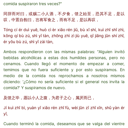
comida suspiraron tres veces?"
同辞而对曰，或赐二小人酒，不夕食，馈之始至，恐其不足，是以
叹，中置自咎曰，岂将军食之，而有不足，是以再叹，
Tóng cí ér duì yuē, huò cì èr xiǎo rén jiǔ, bù xī shí, kuì zhī shǐ zhì,
kǒng qí bù zú, shì yǐ tàn, zhōng zhì zì jiù yuē, qǐ jiāng jūn shí zhī,
ér yǒu bù zú, shì yǐ zài tàn,
Ambos respondieron con las mismas palabras: "Alguien invitó
bebidas alcohólicas a estas dos humildes personas, pero no
cenamos. Cuando llegó el momento de empezar a comer,
temimos que no fuera suficiente y por esto suspiramos. En
medio de la comida nos reprochamos a nosotros mismos
diciendo: '¿Cómo no sería suficiente si el general nos invita la
comida?' Y suspiramos de nuevo.
及馈之毕，愿以小人之腹，为君子之心，属厌而已，
Jí kuì zhī bì, yuàn yǐ xiǎo rén zhī fù, wèi jūn zǐ zhī xīn, shǔ yàn ér
yǐ,
Cuando terminó la comida, deseamos que se valga del vientre