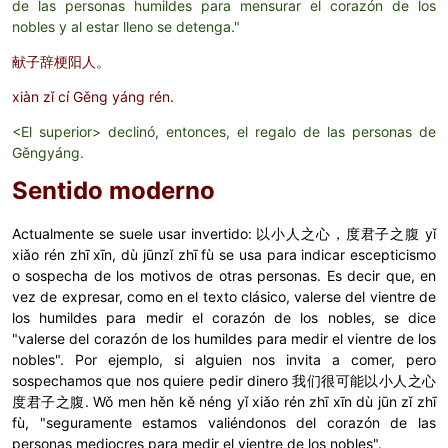
de las personas humildes para mensurar el corazón de los
nobles y al estar lleno se detenga."
献子辞梗阳人。
xiàn zǐ cí Gěng yáng rén.
<El superior> declinó, entonces, el regalo de las personas de
Gěngyáng.
Sentido moderno
Actualmente se suele usar invertido: 以小人之心，度君子之腹 yǐ
xiǎo rén zhī xīn, dù jūnzǐ zhī fù
se usa para indicar escepticismo
o sospecha de los motivos de otras personas. Es decir que, en
vez de expresar, como en el texto clásico, valerse del vientre de
los humildes para medir el corazón de los nobles, se dice
"valerse del corazón de los humildes para medir el vientre de los
nobles". Por ejemplo, si alguien nos invita a comer, pero
sospechamos que nos quiere pedir dinero
我们很可能以小人之心
度君子之腹.
Wǒ men hěn kě néng yǐ xiǎo rén zhī xīn dù jūn zǐ zhī
fù, "seguramente estamos valiéndonos del corazón de las
personas mediocres para medir el vientre de los nobles".