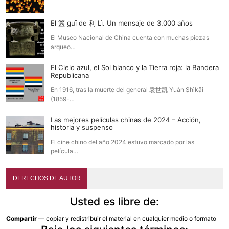
El 簋 guǐ de 利 Lì. Un mensaje de 3.000 años
El Museo Nacional de China cuenta con muchas piezas
arqueo…
El Cielo azul, el Sol blanco y la Tierra roja: la Bandera
Republicana
En 1916, tras la muerte del general 袁世凯 Yuán Shìkǎi
(1859-…
Las mejores películas chinas de 2024 – Acción,
historia y suspenso
El cine chino del año 2024 estuvo marcado por las
película…
DERECHOS DE AUTOR
Usted es libre de:
Compartir
— copiar y redistribuir el material en cualquier medio o formato