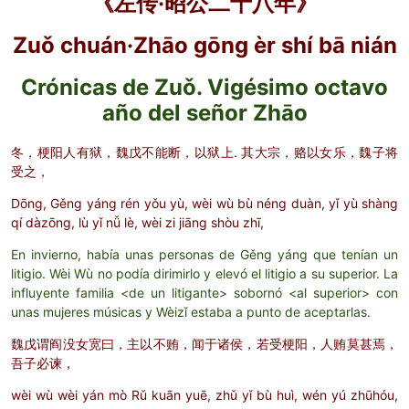
《
左传·
昭公二十八年》
Zuǒ chuán·Zhāo gōng èr shí bā nián
Crónicas de
Zuǒ. Vigésimo octavo
año del señor
Zhāo
冬，梗阳人有狱，魏戊不能断，以狱上. 其大宗，赂以女乐，魏子将
受之，
Dōng, Gěng yáng rén yǒu yù, wèi wù bù néng duàn, yǐ yù shàng
qí dàzōng, lù yǐ nǚ lè, wèi zi jiāng shòu zhī,
En invierno, había unas personas de Gěng yáng que tenían un
litigio. Wèi Wù no podía dirimirlo y elevó el litigio a su superior. La
influyente familia <de un litigante> sobornó <al superior> con
unas mujeres músicas y Wèizǐ estaba a punto de aceptarlas.
魏戊谓阎没女宽曰，主以不贿，闻于诸侯，若受梗阳，人贿莫甚焉，
吾子必谏，
wèi wù wèi yán mò Rǔ kuān yuē, zhǔ yǐ bù huì, wén yú zhūhóu,