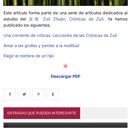
Este artículo forma parte de una serie de artículos dedicados al
estudio del
左传 Zuǒ Zhuàn,
Crónicas de Zuǒ
. Ya hemos
publicado los siguientes:
Una corriente de críticas. Lecciones de las Crónicas de Zuǒ
Amar a las grullas y perder a la multitud
Elegir el nombre de un hijo
南
Descargar PDF
La guerra por las palabras: juzgar la historia con un solo
término
ENTRADAS QUE PUEDEN INTERESARTE
El mapa del dharma. 智顗 Zhìyǐ y la hermenéutica de la
August 3, 2026
Escuela 天台 Tiāntái
July 28, 2026