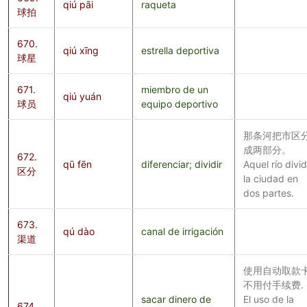
qiú pāi
raqueta
球拍
670.
qiú xīng
estrella deportiva
球星
671.
miembro de un
qiú yuán
球员
equipo deportivo
那条河把市区
成两部分。
672.
qū fēn
diferenciar; dividir
Aquel río divi
区分
la ciudad en
dos partes.
673.
qú dào
canal de irrigación
渠道
使用自动取款
不用付手续费.
sacar dinero de
El uso de la
674.