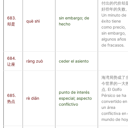
付出的代价却
好些年的失败
Un minuto de
683.
sin embargo; de
què shì
éxito tiene
却是
hecho
como precio,
sin embargo,
algunos años
de fracasos.
684.
ràng zuò
ceder el asiento
让座
海湾局势成了
今世界的一大
点. El Golfo
punto de interés
685.
Pérsico se ha
rè diǎn
especial; aspecto
热点
convertido en
conflictivo
un área
conflictiva en 
mundo de hoy