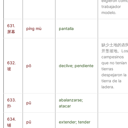
eligieron com
trabajador
modelo.
631.
píng mù
pantalla
屏幕
缺少土地的农
开垦坡地。Los
campesinos
632.
que no tenían
pō
declive; pendiente
坡
tierras
despejaron la
tierra de la
ladera.
633.
abalanzarse;
pū
扑
atacar
634.
pū
extender; tender
铺