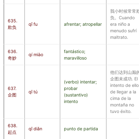
我小时候常常
负。Cuando
635.
qī fu
afrentar; atropellar
era niño a
欺负
menudo sufrí
maltrato.
636.
fantástico;
qí miào
奇妙
maravilloso
他们达到山巅
企图未成功. El
(verbo) intentar;
intento de ello
637.
probar
qǐ tú
de llegar a la
企图
(sustantivo)
cima de la
intento
montaña no
tuvo éxito.
638.
qǐ diǎn
punto de partida
起点