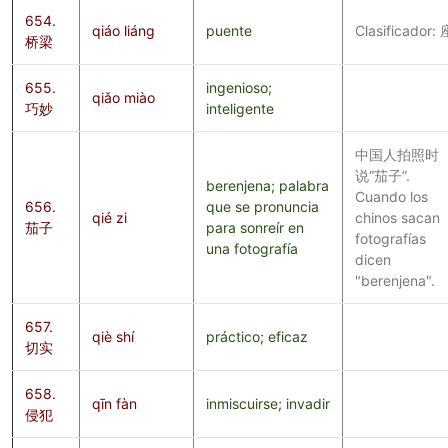
654.
qiáo liáng
puente
Clasificador: 
桥梁
655.
ingenioso;
qiǎo miào
巧妙
inteligente
中国人拍照时
说“茄子”.
berenjena; palabra
Cuando los
656.
que se pronuncia
qié zi
chinos sacan
茄子
para sonreír en
fotografías
una fotografía
dicen
"berenjena".
657.
qiè shí
práctico; eficaz
切实
658.
qīn fàn
inmiscuirse; invadir
侵犯