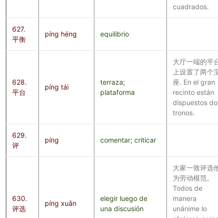
cuadrados.
627.
píng héng
equilibrio
平衡
大厅一端的平
上设置了两个
628.
terraza;
座. En el gran
píng tái
平台
plataforma
recinto están
dispuestos do
tronos.
629.
píng
comentar; criticar
评
大家一致评选
为劳动模范。
Todos de
630.
elegir luego de
manera
píng xuǎn
评选
una discusión
unánime lo