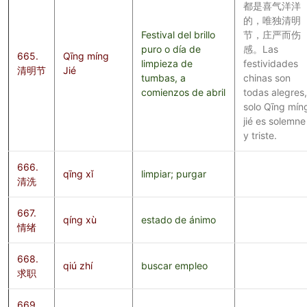
都是喜气洋洋
的，唯独清明
Festival del brillo
节，庄严而伤
puro o día de
感。Las
665.
Qīng míng
limpieza de
festividades
清明节
Jié
tumbas, a
chinas son
comienzos de abril
todas alegres,
solo Qīng mín
jié es solemne
y triste.
666.
qīng xǐ
limpiar; purgar
清洗
667.
qíng xù
estado de ánimo
情绪
668.
qiú zhí
buscar empleo
求职
669.