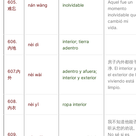
605.
Aquel fue un
nán wàng
inolvidable
难忘
momento
inolvidable qu
cambió mi
vida.
606.
interior; tierra
nèi dì
内地
adentro
房子内外都很
净. El interior 
607.内
adentro y afuera;
nèi wài
el exterior de 
外
interior y exterior
viviendo está
limpio.
608.
nèi yī
ropa interior
内衣
我不知道他能
听从您的劝说
609.
No sé si es