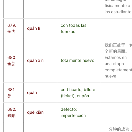
físicamente a
los estudiante
679.
con todas las
quán lì
全力
fuerzas
我们正处于一
全新的局面。
680.
Estamos en
quán xīn
totalmente nuevo
全新
una etapa
completamen
nueva.
681.
certificado; billete
quàn
券
(ticket), cupón
682.
defecto;
quē xiàn
缺陷
imperfección
一分钟的成功