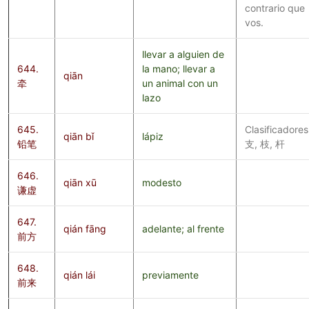
contrario que
vos.
llevar a alguien de
644.
la mano; llevar a
qiān
牵
un animal con un
lazo
645.
Clasificadores
qiān bǐ
lápiz
铅笔
支, 枝, 杆
646.
qiān xū
modesto
谦虚
647.
qián fāng
adelante; al frente
前方
648.
qián lái
previamente
前来