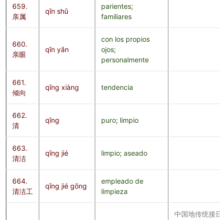
659.
parientes;
qīn shǔ
亲属
familiares
con los propios
660.
qīn yǎn
ojos;
亲眼
personalmente
661.
qīng xiàng
tendencia
倾向
662.
qīng
puro; limpio
清
663.
qīng jié
limpio; aseado
清洁
664.
empleado de
qīng jié gōng
清洁工
limpieza
中国地传统接