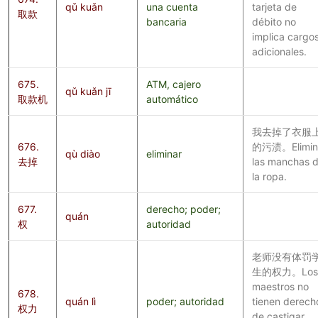
qǔ kuǎn
una cuenta
tarjeta de
取款
bancaria
débito no
implica cargo
adicionales.
675.
ATM, cajero
qǔ kuǎn jī
取款机
automático
我去掉了衣服
676.
的污渍。Elimin
qù diào
eliminar
去掉
las manchas 
la ropa.
677.
derecho; poder;
quán
权
autoridad
老师没有体罚
生的权力。Los
maestros no
678.
quán lì
poder; autoridad
tienen derech
权力
de castigar