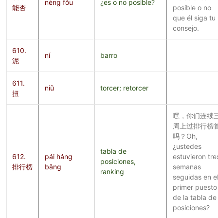
néng fǒu
¿es o no posible?
能否
posible o no
que él siga tu
consejo.
610.
ní
barro
泥
611.
niǔ
torcer; retorcer
扭
嘿，你们连续
周上过排行榜
吗？Oh,
¿ustedes
tabla de
612.
pái háng
estuvieron tre
posiciones,
排行榜
bǎng
semanas
ranking
seguidas en e
primer puesto
de la tabla de
posiciones?