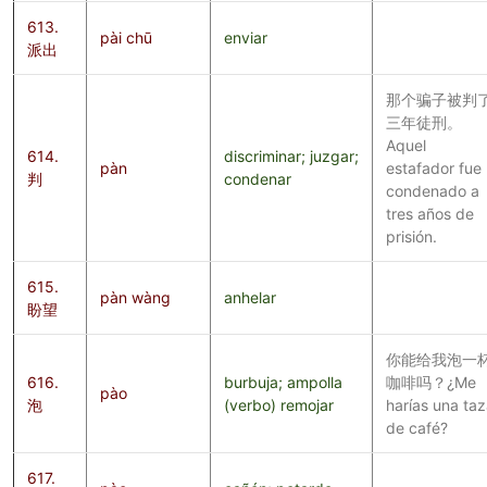
613.
pài chū
enviar
派出
那个骗子被判
三年徒刑。
Aquel
614.
discriminar; juzgar;
pàn
estafador fue
判
condenar
condenado a
tres años de
prisión.
615.
pàn wàng
anhelar
盼望
你能给我泡一
616.
burbuja; ampolla
咖啡吗？¿Me
pào
泡
(verbo) remojar
harías una ta
de café?
617.