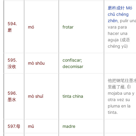
磨杵成针 Mó
chǔ chéng
zhēn
, pulir un
594.
mó
frotar
vara para
磨
hacer una
aguja (成语
chéng yǔ)
595.
confiscar;
mò shōu
没收
decomisar
他把钢笔往墨
里蘸了蘸. Él
596.
mojaba una y
mò shuǐ
tinta china
墨水
otra vez su
pluma en la
tinta.
597.母
mǔ
madre