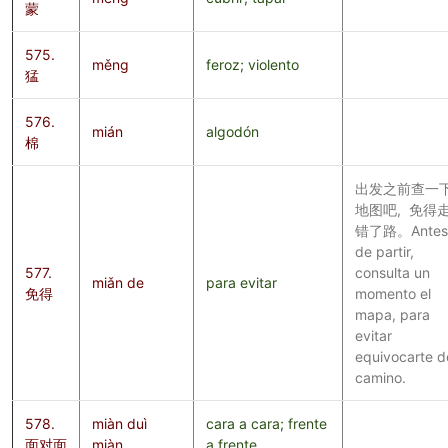
蒙
575.
měng
feroz; violento
猛
576.
mián
algodón
棉
出发之前查一
地图吧, 免得
错了路。Antes
de partir,
577.
consulta un
miǎn de
para evitar
免得
momento el
mapa, para
evitar
equivocarte d
camino.
578.
miàn duì
cara a cara; frente
面对面
miàn
a frente