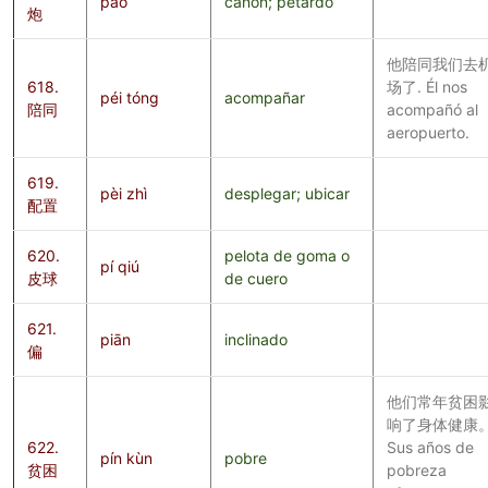
pào
cañón; petardo
炮
他陪同我们去
618.
场了. Él nos
péi tóng
acompañar
陪同
acompañó al
aeropuerto.
619.
pèi zhì
desplegar; ubicar
配置
620.
pelota de goma o
pí qiú
皮球
de cuero
621.
piān
inclinado
偏
他们常年贫困
响了身体健康
622.
Sus años de
pín kùn
pobre
贫困
pobreza