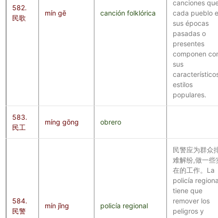
canciones qu
582.
mín gē
canción folklórica
cada pueblo 
民歌
sus épocas
pasadas o
presentes
componen co
sus
característico
estilos
populares.
583.
míng gōng
obrero
民工
民警应为群众
难解纷,做一些
在的工作。La
policía regiona
tiene que
584.
remover los
mín jǐng
policía regional
民警
peligros y