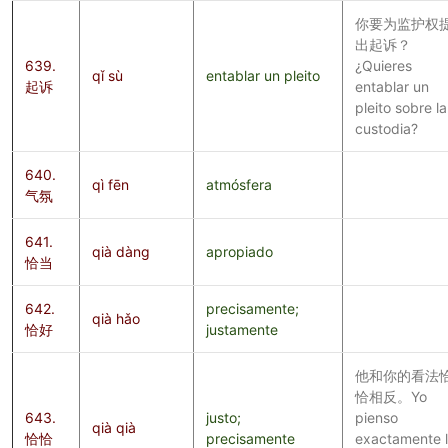
你要为监护权
出起诉？
639.
¿Quieres
qǐ sù
entablar un pleito
起诉
entablar un
pleito sobre la
custodia?
640.
qì fēn
atmósfera
气氛
641.
qià dàng
apropiado
恰当
642.
precisamente;
qià hǎo
恰好
justamente
他和你的看法
恰相反。Yo
643.
justo;
pienso
qià qià
恰恰
precisamente
exactamente 