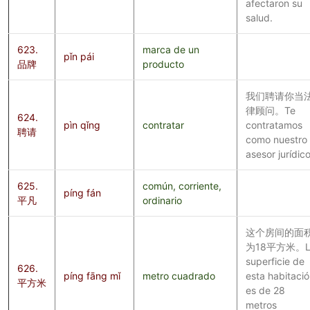
afectaron su
salud.
623.
marca de un
pǐn pái
品牌
producto
我们聘请你当
律顾问。Te
624.
pìn qǐng
contratar
contratamos
聘请
como nuestro
asesor jurídico
625.
común, corriente,
píng fán
平凡
ordinario
这个房间的面
为18平方米。L
superficie de
626.
píng fāng mǐ
metro cuadrado
esta habitaci
平方米
es de 28
metros