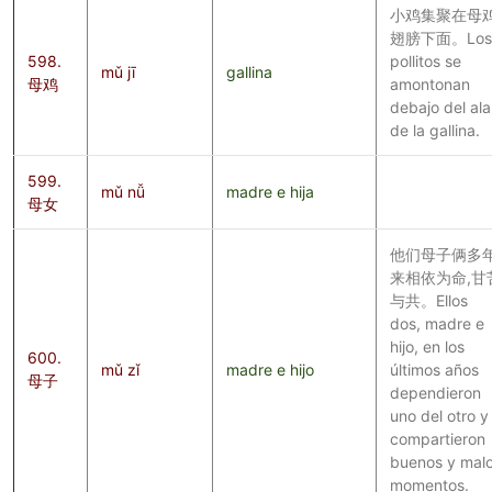
小鸡集聚在母
翅膀下面。Los
598.
pollitos se
mǔ jī
gallina
母鸡
amontonan
debajo del ala
de la gallina.
599.
mǔ nǚ
madre e hija
母女
他们母子俩多
来相依为命,甘
与共。Ellos
dos, madre e
hijo, en los
600.
mǔ zǐ
madre e hijo
últimos años
母子
dependieron
uno del otro y
compartieron
buenos y mal
momentos.