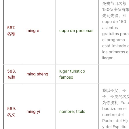
免费节目名额
150位座位有
先到先得。El
cupo de 150
587.
asientos
míng é
cupo de personas
名额
gratuitos para
el programa
está limitado 
los primeros e
llegar.
588.
lugar turístico
míng shèng
名胜
famoso
我以圣父、圣
子、圣灵的名
为你洗礼. Yo t
589.
bautizo en el
míng yì
nombre; título
名义
nombre del
Padre, del Hij
y del Espíritu