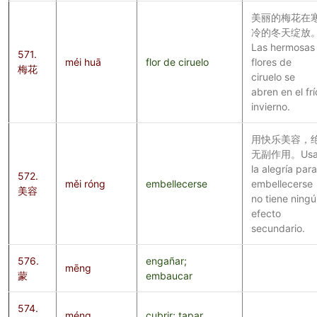
美丽的梅花在
冷的冬天绽放
Las hermosas
571.
méi huā
flor de ciruelo
flores de
梅花
ciruelo se
abren en el frí
invierno.
用快乐美容，
无副作用。Usa
la alegría para
572.
měi róng
embellecerse
embellecerse
美容
no tiene ning
efecto
secundario.
576.
engañar;
mēng
蒙
embaucar
574.
méng
cubrir; tapar