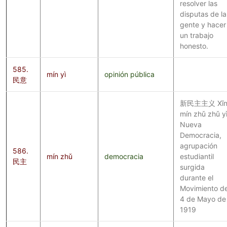
resolver las
disputas de la
gente y hacer
un trabajo
honesto.
585.
mín yì
opinión pública
民意
新民主主义 Xī
mín zhǔ zhǔ yì
Nueva
Democracia,
agrupación
586.
mín zhǔ
democracia
estudiantil
民主
surgida
durante el
Movimiento de
4 de Mayo de
1919