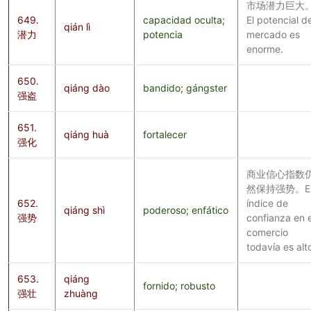
市场潜力巨大
649.
capacidad oculta;
El potencial de
qián lì
潜力
potencia
mercado es
enorme.
650.
qiáng dào
bandido; gángster
强盗
651.
qiáng huà
fortalecer
强化
商业信心指数
然保持强势。E
652.
índice de
qiáng shì
poderoso; enfático
强势
confianza en e
comercio
todavía es alt
653.
qiáng
fornido; robusto
强壮
zhuàng