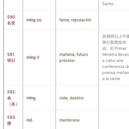
Santo.
590.
míng yù
fama; reputación
名誉
首相明日上午
举行新闻发布
会。El Primer
591.
mañana; futuro
Ministro llevar
míng rì
明日
próximo
a cabo una
conferencia d
prensa maña
a la tarde
592.
命
mìng
vida; destino
（名）
593.
mó
membrana
膜