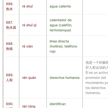
686.
rè shuǐ
agua caliente
热水
calentador de
687.
rè shuǐ qì
agua (calefón,
热水器
termotanque)
línea directa
688.
rè xiàn
(hotline); teléfono
热线
rojo
他是一个积极
护人权运动的人
Él es un activ
689.
rén quán
derechos humanos
promotor del
人权
movimiento p
los derechos
humanos.
690.
identificar;
rèn tóng