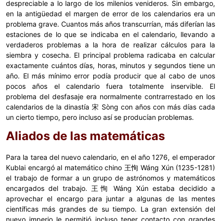
despreciable a lo largo de los milenios venideros. Sin embargo,
en la antigüedad el margen de error de los calendarios era un
problema grave. Cuantos más años transcurrían, más diferían las
estaciones de lo que se indicaba en el calendario, llevando a
verdaderos problemas a la hora de realizar cálculos para la
siembra y cosecha. El principal problema radicaba en calcular
exactamente cuántos días, horas, minutos y segundos tiene un
año. El más mínimo error podía producir que al cabo de unos
pocos años el calendario fuera totalmente inservible. El
problema del desfasaje era normalmente contrarrestado en los
calendarios de la dinastía 宋 Sòng con años con más días cada
un cierto tiempo, pero incluso así se producían problemas.
Aliados de las matemáticas
Para la tarea del nuevo calendario, en el año 1276, el emperador
Kublai encargó al matemático chino 王恂 Wáng Xún (1235-1281)
el trabajo de formar a un grupo de astrónomos y matemáticos
encargados del trabajo. 王恂 Wáng Xún estaba decidido a
aprovechar el encargo para juntar a algunas de las mentes
científicas más grandes de su tiempo. La gran extensión del
nuevo imperio le permitió incluso tener contacto con grandes