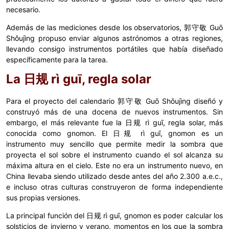
necesario.
Además de las mediciones desde los observatorios, 郭守敬 Guō
Shǒujìng propuso enviar algunos astrónomos a otras regiones,
llevando consigo instrumentos portátiles que había diseñado
específicamente para la tarea.
La 日规 rì guī, regla solar
Para el proyecto del calendario 郭守敬 Guō Shǒujìng diseñó y
construyó más de una docena de nuevos instrumentos. Sin
embargo, el más relevante fue la 日规 rì guī, regla solar, más
conocida como gnomon. El 日规 rì guī, gnomon es un
instrumento muy sencillo que permite medir la sombra que
proyecta el sol sobre el instrumento cuando el sol alcanza su
máxima altura en el cielo. Este no era un instrumento nuevo, en
China llevaba siendo utilizado desde antes del año 2.300 a.e.c.,
e incluso otras culturas construyeron de forma independiente
sus propias versiones.
La principal función del 日规 rì guī, gnomon es poder calcular los
solsticios de invierno y verano, momentos en los que la sombra