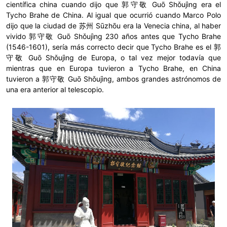
científica china cuando dijo que 郭守敬 Guō Shǒujìng era el
Tycho Brahe de China. Al igual que ocurrió cuando Marco Polo
dijo que la ciudad de 苏州 Sūzhōu era la Venecia china, al haber
vivido 郭守敬 Guō Shǒujìng 230 años antes que Tycho Brahe
(1546-1601), sería más correcto decir que Tycho Brahe es el 郭
守敬 Guō Shǒujìng de Europa, o tal vez mejor todavía que
mientras que en Europa tuvieron a Tycho Brahe, en China
tuvieron a 郭守敬 Guō Shǒujìng, ambos grandes astrónomos de
una era anterior al telescopio.