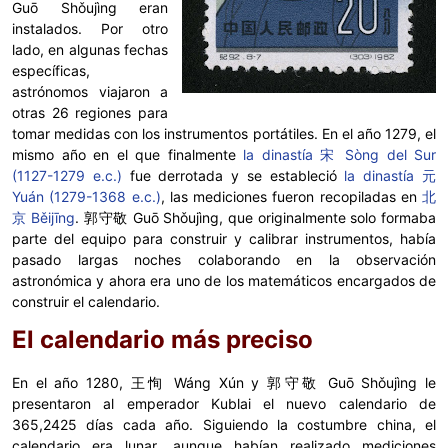
Guō Shǒujìng eran
instalados. Por otro
lado, en algunas fechas
específicas,
astrónomos viajaron a
otras 26 regiones para
tomar medidas con los instrumentos portátiles. En el año 1279, el
mismo año en el que finalmente
la dinastía 宋 Sòng del Sur
(1127-1279 e.c.)
fue derrotada y se estableció
la dinastía 元
Yuán (1279-1368 e.c.)
, las mediciones fueron recopiladas en
北
京 Běijīng
. 郭守敬 Guō Shǒujìng, que originalmente solo formaba
parte del equipo para construir y calibrar instrumentos, había
pasado largas noches colaborando en la observación
astronómica y ahora era uno de los matemáticos encargados de
construir el calendario.
El calendario más preciso
En el año 1280, 王恂 Wáng Xún y 郭守敬 Guō Shǒujìng le
presentaron al emperador Kublai el nuevo calendario de
365,2425 días cada año. Siguiendo la costumbre china, el
calendario era lunar, aunque habían realizado mediciones