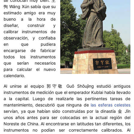
se conocían muy bien. 王
恂 Wáng Xún sabía que su
estimado amigo era muy
bueno a la hora de
diseñar, construir y
calibrar instrumentos de
observación, y confiaba
en que pudiera
encargarse de fabricar
todos los instrumentos
que serían necesarios
para calcular el nuevo
calendario.
Al unirse al equipo 郭守敬 Guō Shǒujìng estudió antiguos
instrumentos de medición que el emperador Kublai había llevado
a la capital. Luego de realizarle las pertinentes tareas de
mantenimiento, descubrió que ninguna de
las esferas celestes
servían, ya que habían sido construidas por la dinastía 金 Jīn
unos años antes para ser colocadas en la actual región del
Noreste de China. Al encontrarse en latitudes tan diferentes, los
instrumentos no podían ser correctamente calibrados. Al