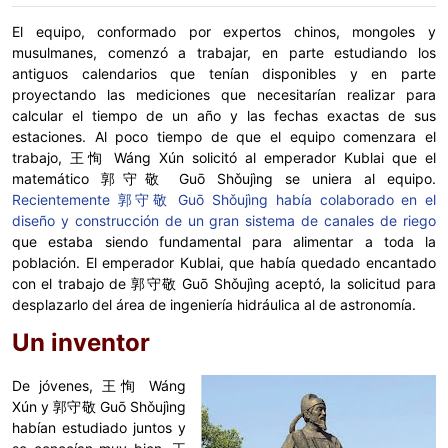
El equipo, conformado por expertos chinos, mongoles y
musulmanes, comenzó a trabajar, en parte estudiando los
antiguos calendarios que tenían disponibles y en parte
proyectando las mediciones que necesitarían realizar para
calcular el tiempo de un año y las fechas exactas de sus
estaciones. Al poco tiempo de que el equipo comenzara el
trabajo, 王恂 Wáng Xún solicitó al emperador Kublai que el
matemático 郭守敬 Guō Shǒujìng se uniera al equipo.
Recientemente 郭守敬 Guō Shǒujìng había colaborado en el
diseño y construcción de un gran sistema de canales de riego
que estaba siendo fundamental para alimentar a toda la
población. El emperador Kublai, que había quedado encantado
con el trabajo de 郭守敬 Guō Shǒujìng aceptó, la solicitud para
desplazarlo del área de ingeniería hidráulica al de astronomía.
Un inventor
De jóvenes, 王恂 Wáng
Xún y 郭守敬 Guō Shǒujìng
habían estudiado juntos y