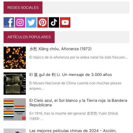
REDES SOCIALES
ARTÍCULOS POPULARES
乡愁 Xiāng chóu, Añoranza (1972)
El tópico de la añoranza por la aldea natal ha sido frecuen…
El 簋 guǐ de 利 Lì. Un mensaje de 3.000 años
El Museo Nacional de China cuenta con muchas piezas
arqueo…
El Cielo azul, el Sol blanco y la Tierra roja: la Bandera
Republicana
En 1916, tras la muerte del general 袁世凯 Yuán Shìkǎi
(1859-…
Las mejores películas chinas de 2024 – Acción,