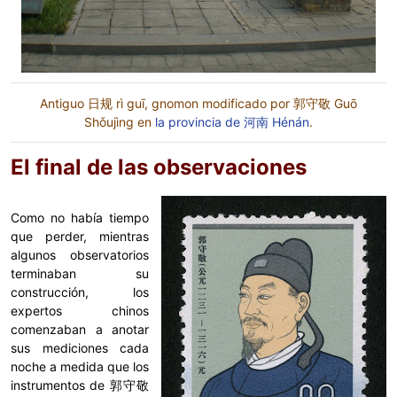
Antiguo 日规 rì guī, gnomon modificado por 郭守敬 Guō
Shǒujìng en
la provincia de 河南 Hénán
.
El final de las observaciones
Como no había tiempo
que perder, mientras
algunos observatorios
terminaban su
construcción, los
expertos chinos
comenzaban a anotar
sus mediciones cada
noche a medida que los
instrumentos de 郭守敬