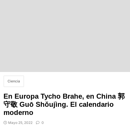
Ciencia
En Europa Tycho Brahe, en China 郭
守敬 Guō Shǒujìng. El calendario
moderno
Mayo 25, 2022
0