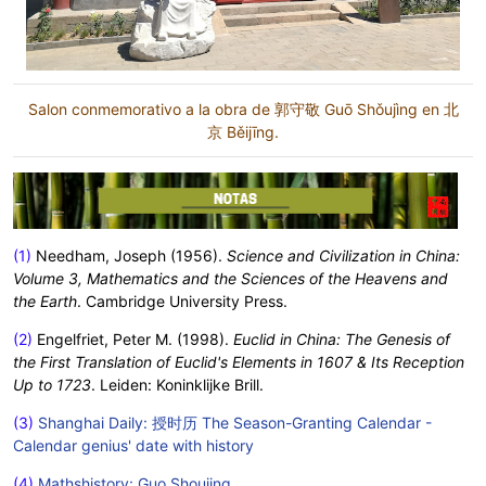
Salon conmemorativo a la obra de 郭守敬 Guō Shǒujìng en 北
京 Běijīng.
(1)
Needham, Joseph (1956).
Science and Civilization in China:
Volume 3, Mathematics and the Sciences of the Heavens and
the Earth
. Cambridge University Press.
(2)
Engelfriet, Peter M. (1998).
Euclid in China: The Genesis of
the First Translation of Euclid's Elements in 1607 & Its Reception
Up to 1723
. Leiden: Koninklijke Brill.
(3)
Shanghai Daily: 授时历 The Season-Granting Calendar -
Calendar genius' date with history
(4)
Mathshistory: Guo Shoujing