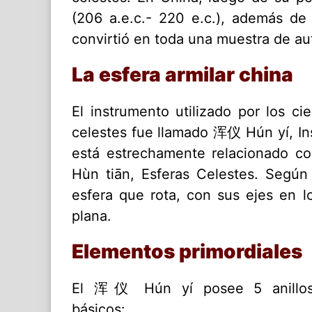
(206 a.e.c.- 220 e.c.), además de
convirtió en toda una muestra de aut
La esfera armilar china
El instrumento utilizado por los ci
celestes fue llamado 浑仪 Hún yí, In
está estrechamente relacionado c
Hùn tiān, Esferas Celestes. Según 
esfera que rota, con sus ejes en lo
plana.
Elementos primordiales
El 浑仪 Hún yí posee 5 anillo
básicos: