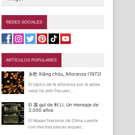
REDES SOCIALES
ARTÍCULOS POPULARES
乡愁 Xiāng chóu, Añoranza (1972)
El tópico de la añoranza por la aldea
natal ha sido frecuen…
El 簋 guǐ de 利 Lì. Un mensaje de
3.000 años
El Museo Nacional de China cuenta
con muchas piezas arqueo…