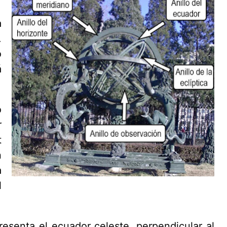
a
.
o
á
o
r
t
n
a
l
presenta el ecuador celeste, perpendicular al