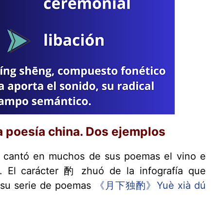
a poesía china. Dos ejemplos
) cantó en muchos de sus poemas el vino e
is. El carácter 酌 zhuó de la infografía que
 su serie de poemas
《月下独酌》Yuè xià dú