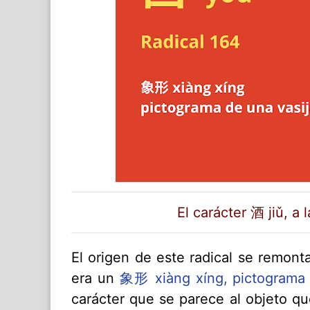
El carácter 酒 jiǔ, a 
El origen de este radical se remont
era un
象形 xiàng xíng, pictograma
carácter que se parece al objeto q