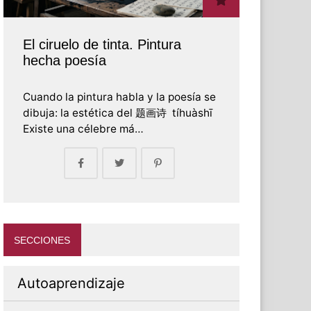
El ciruelo de tinta. Pintura
hecha poesía
Cuando la pintura habla y la poesía se
dibuja: la estética del 题画诗 tíhuàshī
Existe una célebre má…
SECCIONES
Autoaprendizaje