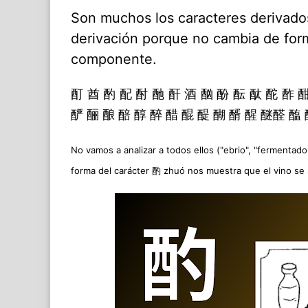
Son muchos los caracteres derivado
derivación porque no cambia de for
componente.
酊 酋 酌 配 酎 酏 酐 酒 酗 酚 酝 酞 酡 酢 
酽 酾 酿 醅 醇 醉 醋 醌 醍 醐 醑 醒 醚醛 醢 
No vamos a analizar a todos ellos ("ebrio", "fermentado"
forma del carácter
酌 zhuó nos muestra que el vino se 