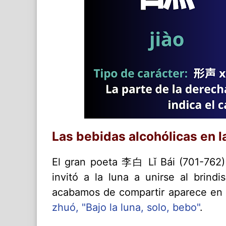
Las bebidas alcohólicas en l
El gran poeta 李白 Lǐ Bái (701-762
invitó a la luna a unirse al brind
acabamos de compartir aparece en
zhuó, "Bajo la luna, solo, bebo"
.