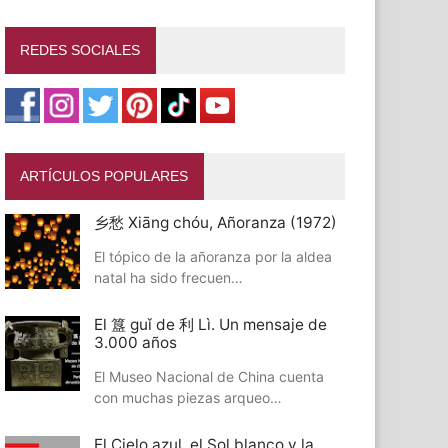
REDES SOCIALES
ARTÍCULOS POPULARES
乡愁 Xiāng chóu, Añoranza (1972)
El tópico de la añoranza por la aldea
natal ha sido frecuen…
El 簋 guǐ de 利 Lì. Un mensaje de
3.000 años
El Museo Nacional de China cuenta
con muchas piezas arqueo…
El Cielo azul, el Sol blanco y la