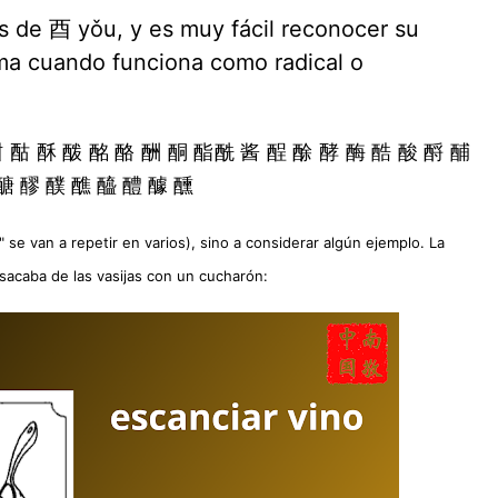
s de 酉 yǒu, y es muy fácil reconocer su
ma cuando funciona como radical o
酣 酤 酥 酦 酩 酪 酬 酮 酯酰 酱 酲 酴 酵 酶 酷 酸 酹 酺
醣 醪 醭 醮 醯 醴 醵 醺
 se van a repetir en varios), sino a considerar algún ejemplo. La
sacaba de las vasijas con un cucharón: