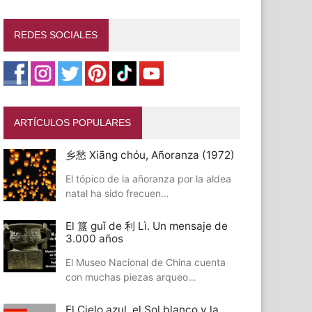
REDES SOCIALES
ARTÍCULOS POPULARES
乡愁 Xiāng chóu, Añoranza (1972)
El tópico de la añoranza por la aldea
natal ha sido frecuen…
El 簋 guǐ de 利 Lì. Un mensaje de
3.000 años
El Museo Nacional de China cuenta
con muchas piezas arqueo…
El Cielo azul, el Sol blanco y la