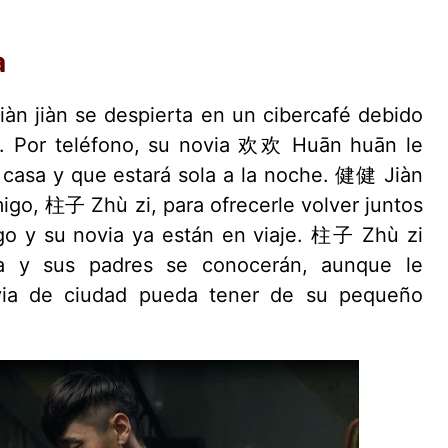
a
n jiàn se despierta en un cibercafé debido
l. Por teléfono, su novia 欢欢 Huān huān le
casa y que estará sola a la noche. 健健 Jiàn
migo, 柱子 Zhù zi, para ofrecerle volver juntos
igo y su novia ya están en viaje. 柱子 Zhù zi
a y sus padres se conocerán, aunque le
via de ciudad pueda tener de su pequeño