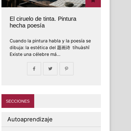
El ciruelo de tinta. Pintura
hecha poesía
Cuando la pintura habla y la poesía se
dibuja: la estética del 题画诗 tíhuàshī
Existe una célebre má…
SECCIONES
Autoaprendizaje