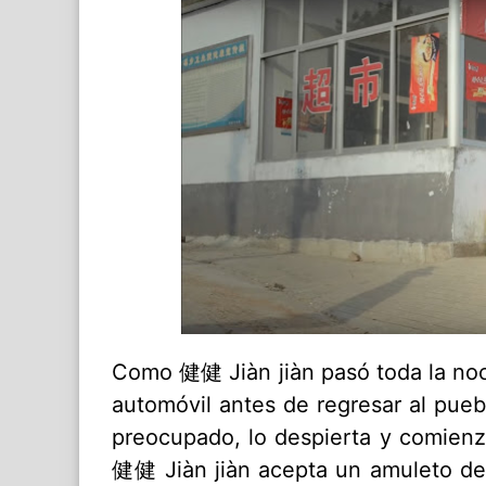
Como 健健 Jiàn jiàn pasó toda la noch
automóvil antes de regresar al pue
preocupado, lo despierta y comienza
健健 Jiàn jiàn acepta un amuleto de