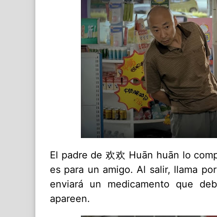
El padre de 欢欢 Huān huān lo compr
es para un amigo. Al salir, llama p
enviará un medicamento que debe
apareen.