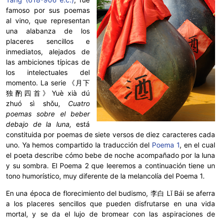
famoso por sus poemas
al vino, que representan
una alabanza de los
placeres sencillos e
inmediatos, alejados de
las ambiciones típicas de
los intelectuales del
momento. La serie
《月下
独酌四首》Yuè xià dú
zhuó sì shǒu,
Cuatro
poemas sobre el beber
debajo de la luna,
está
constituida por poemas de siete versos de diez caracteres cada
uno. Ya hemos compartido la traducción del
Poema 1
, en el cual
el poeta describe cómo bebe de noche acompañado por la luna
y su sombra. El Poema 2 que leeremos a continuación tiene un
tono humorístico, muy diferente de la melancolía del Poema 1.
En una época de florecimiento del budismo,
李白 Lǐ Bái se aferra
a los placeres sencillos que pueden disfrutarse en una vida
mortal, y se da el lujo de bromear con las aspiraciones de