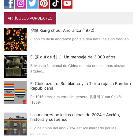
ARTÍCULOS POPULARES
乡愁 Xiāng chóu, Añoranza (1972)
El tópico de la añoranza por la aldea natal ha sido frecuen…
El 簋 guǐ de 利 Lì. Un mensaje de 3.000 años
El Museo Nacional de China cuenta con muchas piezas
arqueo…
El Cielo azul, el Sol blanco y la Tierra roja: la Bandera
Republicana
En 1916, tras la muerte del general 袁世凯 Yuán Shìkǎi
(1859-…
Las mejores películas chinas de 2024 – Acción,
historia y suspenso
El cine chino del año 2024 estuvo marcado por las
película…