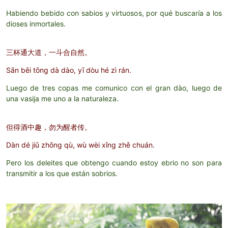
Habiendo bebido con sabios y virtuosos, por qué buscaría a los
dioses inmortales.
三杯通大道，一斗合自然。
Sān bēi tōng dà dào, yī dòu hé zì rán.
Luego de tres copas me comunico con el gran dào, luego de
una vasija me uno a la naturaleza.
但得酒中趣，勿为醒者传。
Dàn dé jiǔ zhōng qù, wù wèi xǐng zhě chuán.
Pero los deleites que obtengo cuando estoy ebrio no son para
transmitir a los que están sobrios.