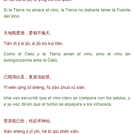
Si la Tierra no amara el vino, la Tierra no debería tener la Fuente
del Vino.
天地既爱酒，爱酒不愧天。
Tiān dì jì ài jiǔ, ài jiǔ bù kuì tiān.
Como el Cielo y la Tierra aman el vino, amo el vino sin
avergonzarme ante el Cielo.
已闻清比圣，复道浊如贤。
Yǐ wén qīng bǐ shèng, fù dào zhuó rú xián.
Una vez escuché que el vino claro se compara con los sabios, y
a su vez dicen que el turbio se equipara a los virtuosos.
贤圣既已饮，何必求神仙。
Xián shèng jì yǐ yǐn, hé bì qiú shén xiān.