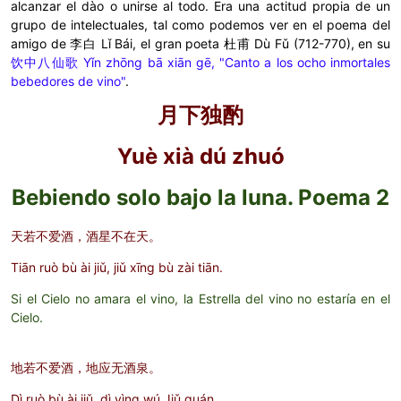
alcanzar el dào o unirse al todo. Era una actitud propia de un
grupo de intelectuales, tal como podemos ver en el poema del
amigo de
李白 Lǐ Bái, el gran poeta
杜甫 Dù Fǔ (712-770), en su
饮中八仙歌 Yǐn zhōng bā xiān gē, "Canto a los ocho inmortales
bebedores de vino"
.
月下独酌
Yuè xià dú zhuó
Bebiendo solo bajo la luna. Poema 2
天若不爱酒，酒星不在天。
Tiān ruò bù ài jiǔ, jiǔ xīng bù zài tiān.
Si el Cielo no amara el vino, la Estrella del vino no estaría en el
Cielo.
地若不爱酒，地应无酒泉。
Dì ruò bù ài jiǔ, dì yìng wú Jiǔ quán.