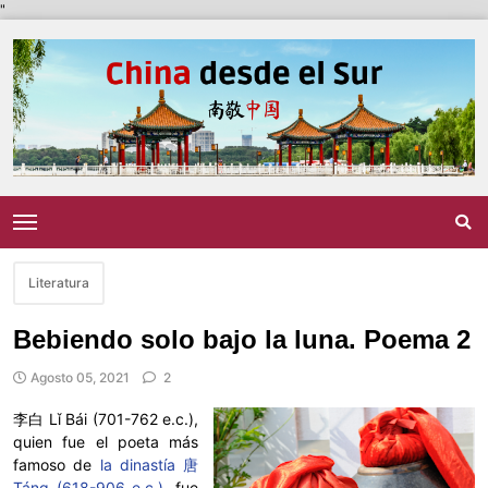
"
Literatura
Bebiendo solo bajo la luna. Poema 2
Agosto 05, 2021
2
李白 Lǐ Bái (701-762 e.c.),
quien fue el poeta más
famoso de
la dinastía 唐
Táng (618-906 e.c.)
, fue