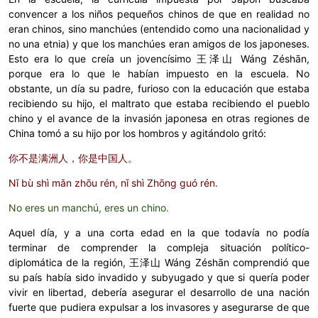
convencer a los niños pequeños chinos de que en realidad no
eran chinos, sino manchúes (entendido como una nacionalidad y
no una etnia) y que los manchúes eran amigos de los japoneses.
Esto era lo que creía un jovencísimo 王泽山 Wáng Zéshān,
porque era lo que le habían impuesto en la escuela. No
obstante, un día su padre, furioso con la educación que estaba
recibiendo su hijo, el maltrato que estaba recibiendo el pueblo
chino y el avance de la invasión japonesa en otras regiones de
China tomó a su hijo por los hombros y agitándolo gritó:
你不是满洲人，你是中国人。
Nǐ bù shì mǎn zhōu rén, nǐ shì Zhōng guó rén.
No eres un manchú, eres un chino.
Aquel día, y a una corta edad en la que todavía no podía
terminar de comprender la compleja situación político-
diplomática de la región, 王泽山 Wáng Zéshān comprendió que
su país había sido invadido y subyugado y que si quería poder
vivir en libertad, debería asegurar el desarrollo de una nación
fuerte que pudiera expulsar a los invasores y asegurarse de que