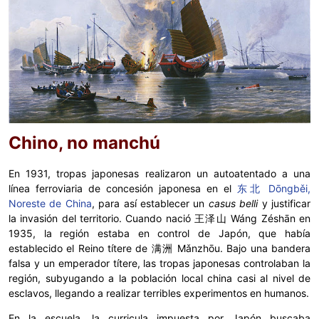
Chino, no manchú
En 1931, tropas japonesas realizaron un autoatentado a una
línea ferroviaria de concesión japonesa en el
东北 Dōngběi,
Noreste de China
, para así establecer un
casus belli
y justificar
la invasión del territorio. Cuando nació 王泽山 Wáng Zéshān en
1935, la región estaba en control de Japón, que había
establecido el Reino títere de 满洲 Mǎnzhōu. Bajo una bandera
falsa y un emperador títere, las tropas japonesas controlaban la
región, subyugando a la población local china casi al nivel de
esclavos, llegando a realizar terribles experimentos en humanos.
En la escuela, la curricula impuesta por Japón buscaba