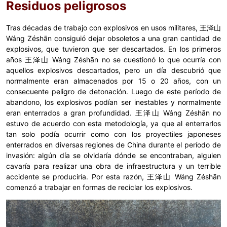
Residuos peligrosos
Tras décadas de trabajo con explosivos en usos militares, 王泽山
Wáng Zéshān consiguió dejar obsoletos a una gran cantidad de
explosivos, que tuvieron que ser descartados. En los primeros
años 王泽山 Wáng Zéshān no se cuestionó lo que ocurría con
aquellos explosivos descartados, pero un día descubrió que
normalmente eran almacenados por 15 o 20 años, con un
consecuente peligro de detonación. Luego de este período de
abandono, los explosivos podían ser inestables y normalmente
eran enterrados a gran profundidad. 王泽山 Wáng Zéshān no
estuvo de acuerdo con esta metodología, ya que al enterrarlos
tan solo podía ocurrir como con los proyectiles japoneses
enterrados en diversas regiones de China durante el período de
invasión: algún día se olvidaría dónde se encontraban, alguien
cavaría para realizar una obra de infraestructura y un terrible
accidente se produciría. Por esta razón, 王泽山 Wáng Zéshān
comenzó a trabajar en formas de reciclar los explosivos.