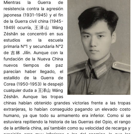
Mientras la Guerra de
resistencia contra la agresión
japonesa (1931-1945) y el fin
de la Guerra civil china (1945-
1949) ocurría, 王泽山 Wáng
Zéshān se concentró en sus
estudios en la escuela
primaria N°1 y secundaria N°2
de 吉林 Jílín. Aunque con la
fundación de la Nueva China
nuevos tiempos de paz
parecían haber llegado, el
estallido de la Guerra de
Corea (1950-1953) le despejó
cualquier duda a 王泽山 Wáng
Zéshān. Aunque las tropas
chinas habían obtenido grandes victorias frente a las tropas
extranjeras, lo habían conseguido pagando un elevado costo
humano, ya que todo su armamento era inferior. Como si se
estuviera repitiendo la historia de las Guerras del Opio, el rango
de la artillería china, así también como su velocidad de recarga y