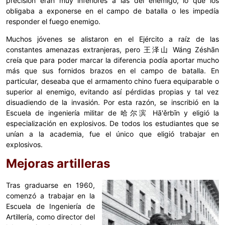
precisión eran muy inferiores a las del enemigo, lo que los
obligaba a exponerse en el campo de batalla o les impedía
responder el fuego enemigo.
Muchos jóvenes se alistaron en el Ejército a raíz de las
constantes amenazas extranjeras, pero 王泽山 Wáng Zéshān
creía que para poder marcar la diferencia podía aportar mucho
más que sus fornidos brazos en el campo de batalla. En
particular, deseaba que el armamento chino fuera equiparable o
superior al enemigo, evitando así pérdidas propias y tal vez
disuadiendo de la invasión. Por esta razón, se inscribió en la
Escuela de ingeniería militar de 哈尔滨 Hā'ěrbīn y eligió la
especialización en explosivos. De todos los estudiantes que se
unían a la academia, fue el único que eligió trabajar en
explosivos.
Mejoras artilleras
Tras graduarse en 1960,
comenzó a trabajar en la
Escuela de Ingeniería de
Artillería, como director del