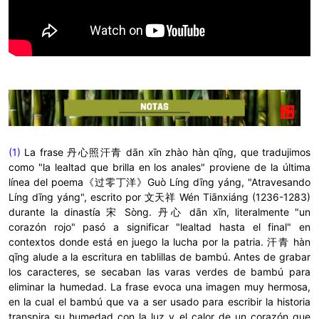
(1)
La frase
丹心照汗青
dān xīn zhào hàn qīng, que tradujimos
como "la lealtad que brilla en los anales"
proviene de la última
línea del poema《过零丁洋》Guò Líng dīng yáng, "Atravesando
Líng dīng yáng", escrito por 文天祥 Wén Tiānxiáng (1236-1283)
durante la dinastía 宋 Sòng.
丹心 dān xīn, literalmente "un
corazón rojo" pasó a significar "lealtad hasta el final" en
contextos donde está en juego la lucha por la patria.
汗青
hàn
qīng alude a la escritura en tablillas de bambú. Antes de grabar
los caracteres, se secaban las varas verdes de bambú para
eliminar la humedad. La frase evoca una imagen muy hermosa,
en la cual el bambú que va a ser usado para escribir la historia
transpira su humedad con la luz y el calor de un corazón que