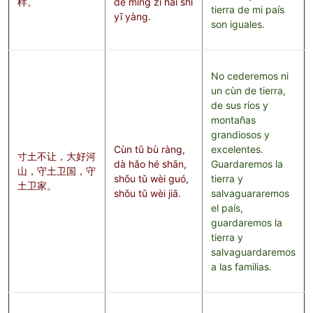
样。
de míng zì hái shì
tierra de mi país
yī yàng.
son iguales.
No cederemos ni
un cùn de tierra,
de sus ríos y
montañas
grandiosos y
Cùn tǔ bù ràng,
excelentes.
寸土不让，大好河
dà hǎo hé shān,
Guardaremos la
山，守土卫国，守
shǒu tǔ wèi guó,
tierra y
土卫家。
shǒu tǔ wèi jiā.
salvaguararemos
el país,
guardaremos la
tierra y
salvaguardaremos
a las familias.