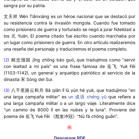
sangra por su patria.
文天祥 Wén Tiānxiáng es un héroe nacional que se destacó por
su resistencia contra la invasión mongola. Cuando fue tomado
como prisionero de guerra y torturado se negó a jurar fidelidad a
los 元 Yuán. El poema citado fue escrito cuando marchaba por
un lugar como prisionero de guerra. En otro artículo realizaremos
una reseña del personaje y traduciremos el poema completo.
(2)
精忠报国
jīng zhōng bào guó, que tradujimos como "servir
con lealtad a mi país"
es una frase famosa de 岳飞 Yuè Fēi
(1103-1142), un general y arquetipo patriótico al servicio de la
dinastía 宋 Sòng del Sur.
(3)
八千里路云和月
Bā qiān lǐ lù yún hé yuè, que tradujimos "
en
una larga campaña militar"
es
un 成语 chéng yǔ
que refiere a
una larga campaña militar o a un largo viaje. Literalmente dice
"un camino de 8000
lǐ en las nubes y la luna". Proviene del
poema de
岳飞 Yuè Fēi 《怒发冲冠》"Nù fà chōng guān".
南
Descargar PDF