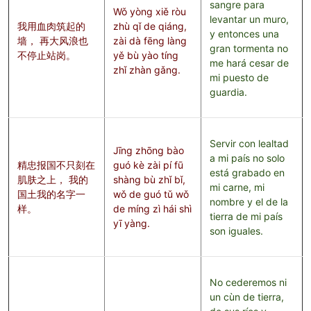
sangre para
Wǒ yòng xiě ròu
levantar un muro,
我用血肉筑起的
zhù qǐ de qiáng,
y entonces una
墙， 再大风浪也
zài dà fēng làng
gran tormenta no
不停止站岗。
yě bù yào tíng
me hará cesar de
zhǐ zhàn gǎng.
mi puesto de
guardia.
Servir con lealtad
Jīng zhōng bào
a mi país no solo
精忠报国不只刻在
guó kè zài pí fū
está grabado en
肌肤之上， 我的
shàng bù zhǐ bǐ,
mi carne, mi
国土我的名字一
wǒ de guó tǔ wǒ
nombre y el de la
样。
de míng zì hái shì
tierra de mi país
yī yàng.
son iguales.
No cederemos ni
un cùn de tierra,