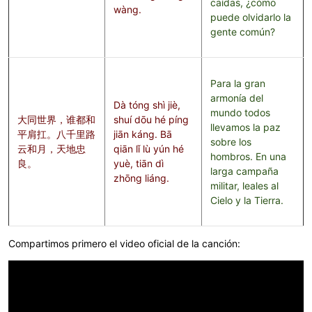
caídas, ¿cómo
wàng.
puede olvidarlo la
gente común?
Para la gran
armonía del
Dà tóng shì jiè,
mundo todos
大同世界，谁都和
shuí dōu hé píng
llevamos la paz
平肩扛。八千里路
jiān káng. Bā
sobre los
云和月，天地忠
qiān lǐ lù yún hé
hombros. En una
良。
yuè, tiān dì
larga campaña
zhōng liáng.
militar, leales al
Cielo y la Tierra.
Compartimos primero el video oficial de la canción: