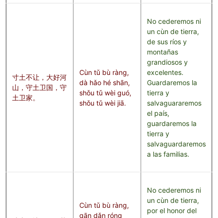
No cederemos ni
un cùn de tierra,
de sus ríos y
montañas
grandiosos y
Cùn tǔ bù ràng,
excelentes.
寸土不让，大好河
dà hǎo hé shān,
Guardaremos la
山，守土卫国，守
shǒu tǔ wèi guó,
tierra y
土卫家。
shǒu tǔ wèi jiā.
salvaguararemos
el país,
guardaremos la
tierra y
salvaguardaremos
a las familias.
No cederemos ni
un cùn de tierra,
Cùn tǔ bù ràng,
por el honor del
gān dǎn róng