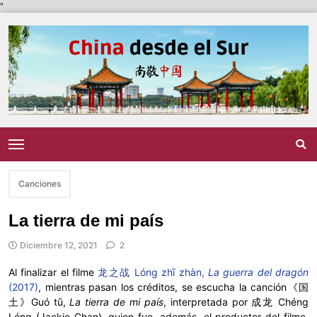
"
Canciones
La tierra de mi país
Diciembre 12, 2021
2
Al finalizar el filme
龙之战 Lóng zhī zhàn,
La guerra del dragón
(2017)
, mientras pasan los créditos, se escucha la canción《国
土》Guó tǔ,
La tierra de mi país
, interpretada por 成龙 Chéng
Lóng (Jackie Chan), quien fue, además, el productor del filme.