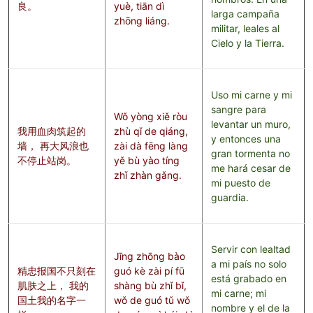
良。
yuè, tiān dì
larga campaña
zhōng liáng.
militar, leales al
Cielo y la Tierra.
Uso mi carne y mi
sangre para
Wǒ yòng xiě ròu
levantar un muro,
我用血肉筑起的
zhù qǐ de qiáng,
y entonces una
墙， 再大风浪也
zài dà fēng làng
gran tormenta no
不停止站岗。
yě bù yào tíng
me hará cesar de
zhǐ zhàn gǎng.
mi puesto de
guardia.
Servir con lealtad
Jīng zhōng bào
a mi país no solo
精忠报国不只刻在
guó kè zài pí fū
está grabado en
肌肤之上， 我的
shàng bù zhǐ bǐ,
mi carne; mi
国土我的名字一
wǒ de guó tǔ wǒ
nombre y el de la