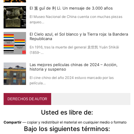
El 簋 guǐ de 利 Lì. Un mensaje de 3.000 años
El Museo Nacional de China cuenta con muchas piezas
arqueo…
El Cielo azul, el Sol blanco y la Tierra roja: la Bandera
Republicana
En 1916, tras la muerte del general 袁世凯 Yuán Shìkǎi
(1859-…
Las mejores películas chinas de 2024 – Acción,
historia y suspenso
El cine chino del año 2024 estuvo marcado por las
película…
DERECHOS DE AUTOR
Usted es libre de:
Compartir
— copiar y redistribuir el material en cualquier medio o formato
Bajo los siguientes términos: