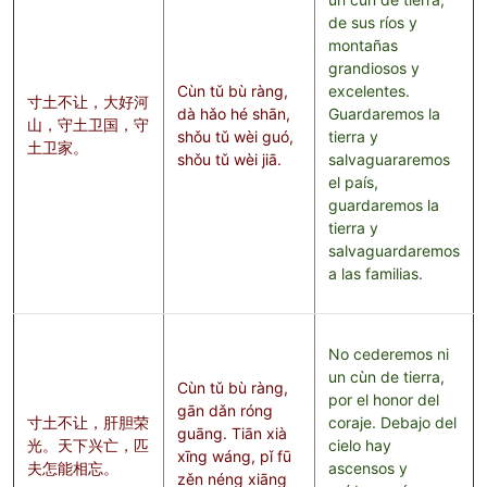
de sus ríos y
montañas
grandiosos y
Cùn tǔ bù ràng,
excelentes.
寸土不让，大好河
dà hǎo hé shān,
Guardaremos la
山，守土卫国，守
shǒu tǔ wèi guó,
tierra y
土卫家。
shǒu tǔ wèi jiā.
salvaguararemos
el país,
guardaremos la
tierra y
salvaguardaremos
a las familias.
No cederemos ni
un cùn de tierra,
Cùn tǔ bù ràng,
por el honor del
gān dǎn róng
寸土不让，肝胆荣
coraje. Debajo del
guāng. Tiān xià
光。天下兴亡，匹
cielo hay
xīng wáng, pǐ fū
夫怎能相忘。
ascensos y
zěn néng xiāng