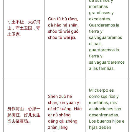
de sus ríos y
montañas
grandiosos y
Cùn tǔ bù ràng,
excelentes.
寸土不让，大好河
dà hǎo hé shān,
Guardaremos la
山，守土卫国，守
shǒu tǔ wèi guó,
tierra y
土卫家。
shǒu tǔ wèi jiā.
salvaguararemos
el país,
guardaremos la
tierra y
salvaguardaremos
a las familias.
Mi cuerpo es
Shēn zuò hé
como sus ríos y
shān, xīn yuàn yī
montañas, mis
身作河山，心愿一
qǐ chī kuáng. Hǎo
aspiraciones son
起痴狂。好儿女生
er nǚ shēng
desenfrenadas.
当去征疆场。
dāng qù zhēng
Los buenos hijos e
zhàn jiāng
hijas deben