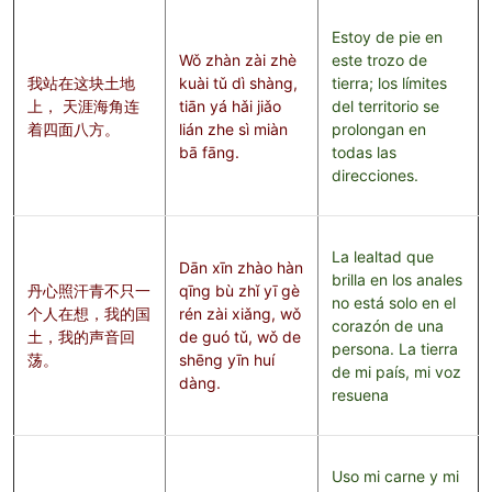
Estoy de pie en
Wǒ zhàn zài zhè
este trozo de
我站在这块土地
kuài tǔ dì shàng,
tierra; los límites
上， 天涯海角连
tiān yá hǎi jiǎo
del territorio se
着四面八方。
lián zhe sì miàn
prolongan en
bā fāng.
todas las
direcciones.
La lealtad que
Dān xīn zhào hàn
brilla en los anales
丹心照汗青不只一
qīng bù zhǐ yī gè
no está solo en el
个人在想，我的国
rén zài xiǎng, wǒ
corazón de una
土，我的声音回
de guó tǔ, wǒ de
persona. La tierra
荡。
shēng yīn huí
de mi país, mi voz
dàng.
resuena
Uso mi carne y mi