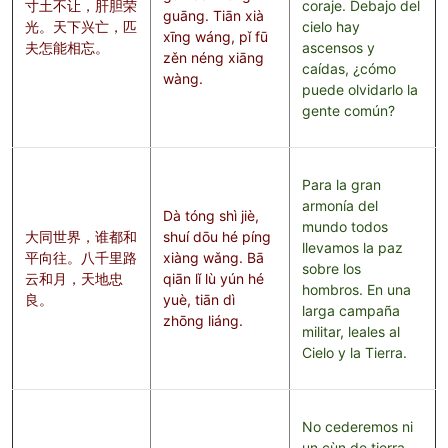
寸土不让，肝胆荣
coraje. Debajo del
guāng. Tiān xià
光。天下兴亡，匹
cielo hay
xīng wáng, pǐ fū
夫怎能相忘。
ascensos y
zěn néng xiāng
caídas, ¿cómo
wàng.
puede olvidarlo la
gente común?
Para la gran
armonía del
Dà tóng shì jiè,
mundo todos
大同世界，谁都和
shuí dōu hé píng
llevamos la paz
平向往。八千里路
xiàng wǎng. Bā
sobre los
云和月，天地忠
qiān lǐ lù yún hé
hombros. En una
良。
yuè, tiān dì
larga campaña
zhōng liáng.
militar, leales al
Cielo y la Tierra.
No cederemos ni
un cùn de tierra,