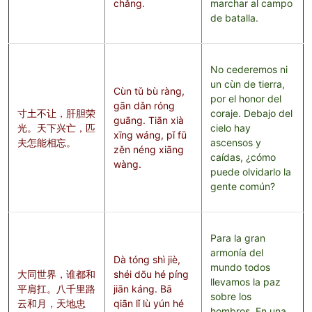
chǎng.
marchar al campo
de batalla.
No cederemos ni
un cùn de tierra,
Cùn tǔ bù ràng,
por el honor del
gān dǎn róng
寸土不让，肝胆荣
coraje. Debajo del
guāng. Tiān xià
光。天下兴亡，匹
cielo hay
xīng wáng, pǐ fū
夫怎能相忘。
ascensos y
zěn néng xiāng
caídas, ¿cómo
wàng.
puede olvidarlo la
gente común?
Para la gran
armonía del
Dà tóng shì jiè,
mundo todos
大同世界，谁都和
shéi dōu hé píng
llevamos la paz
平肩扛。八千里路
jiān káng. Bā
sobre los
云和月，天地忠
qiān lǐ lù yún hé
hombros. En una