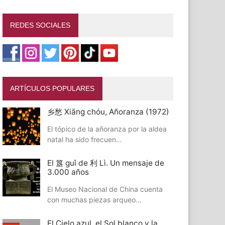
REDES SOCIALES
ARTÍCULOS POPULARES
乡愁 Xiāng chóu, Añoranza (1972)
El tópico de la añoranza por la aldea
natal ha sido frecuen…
El 簋 guǐ de 利 Lì. Un mensaje de
3.000 años
El Museo Nacional de China cuenta
con muchas piezas arqueo…
El Cielo azul, el Sol blanco y la