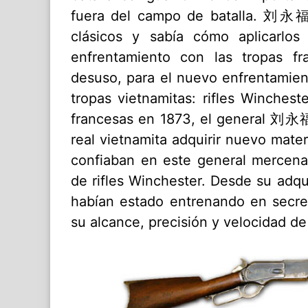
fuera del campo de batalla. 刘永福
clásicos y sabía cómo aplicarlo
enfrentamiento con las tropas fra
desuso, para el nuevo enfrentamient
tropas vietnamitas: rifles Winchest
francesas en 1873, el general 刘永福
real vietnamita adquirir nuevo mater
confiaban en este general mercenar
de rifles Winchester. Desde su adqu
habían estado entrenando en secret
su alcance, precisión y velocidad d