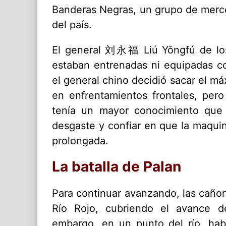
Banderas Negras, un grupo de mercen
del país.
El general 刘永福 Liú Yǒngfú de los
estaban entrenadas ni equipadas c
el general chino decidió sacar el má
en enfrentamientos frontales, pero
tenía un mayor conocimiento que 
desgaste y confiar en que la maquina
prolongada.
La batalla de Palan
Para continuar avanzando, las cañ
Río Rojo, cubriendo el avance de
embargo, en un punto del río, ha