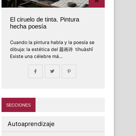
El ciruelo de tinta. Pintura
hecha poesía
Cuando la pintura habla y la poesía se
dibuja: la estética del 题画诗 tíhuàshī
Existe una célebre má…
SECCIONES
Autoaprendizaje