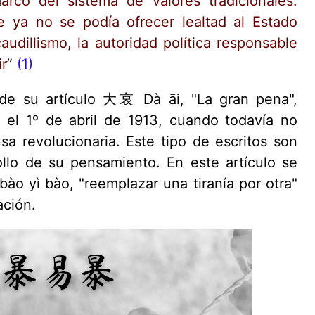
rco del sistema de valores tradicionales.
 ya no se podía ofrecer lealtad al Estado
audillismo, la autoridad política responsable
ir
”
(1)
de su artículo 大哀 Dà āi, "La gran pena",
l 1º de abril de 1913, cuando todavía no
a revolucionaria. Este tipo de escritos son
ollo de su pensamiento. En este artículo se
 yì bào, "reemplazar una tiranía por otra"
ación.