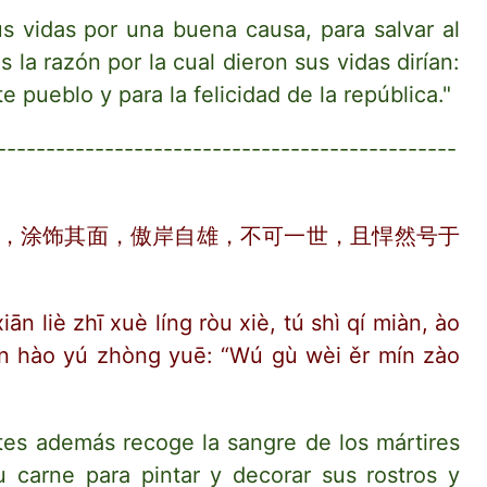
sus vidas por una buena causa, para salvar al
 la razón por la cual dieron sus vidas dirían:
e pueblo y para la felicidad de la república."
-----------------------------------------------
，涂饰其面，傲岸自雄，不可一世，且悍然号于
iān liè zhī xuè líng ròu xiè, tú shì qí miàn, ào
rán hào yú zhòng yuē: “Wú gù wèi ěr mín zào
ntes además recoge la sangre de los mártires
 carne para pintar y decorar sus rostros y