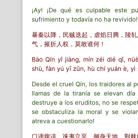
¡Ay! ¡De qué es culpable este pu
sufrimiento y todavía no ha revivido!
暴秦以降，民贼迭起，虐焰日腾，陵轧
气，摧折人权，莫敢谁何！
Bào Qín yǐ jiàng, mín zéi dié qǐ, nü
shù, fàn yú yī zūn, hù chí yuán è, yì
Desde el cruel Qín, los traidores al
llamas de la tiranía se elevan dí
destruye a los eruditos, no se respe
se obstaculiza la moral y se viol
atreva a cuestionarlo!
口谤腹诽，诛夷立至，侧身天地，荆棘