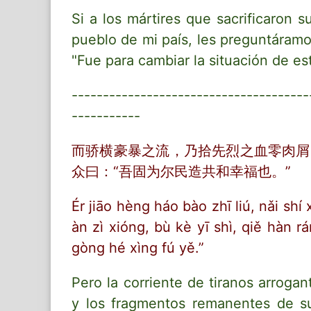
Si a los mártires que sacrificaron 
pueblo de mi país, les preguntáramos
"Fue para cambiar la situación de est
--------------------------------------
-----------
而骄横豪暴之流，乃拾先烈之血零肉屑
众曰：“吾固为尔民造共和幸福也。”
Ér jiāo hèng háo bào zhī liú, nǎi shí x
àn zì xióng, bù kè yī shì, qiě hàn 
gòng hé xìng fú yě.”
Pero la corriente de tiranos arroga
y los fragmentos remanentes de su