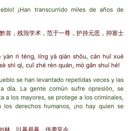
eblo! ¡Han transcurrido miles de años de
黔首，残毁学术，范于一尊，护持元恶，抑塞士
è yàn rì téng, líng yà qián shǒu, cán huǐ xué
 sè shì qì, cuī zhé rén quán, mò gǎn shuí hé!
 pueblo se han levantado repetidas veces y las
a a día. La gente común sufre opresión, se
ta a los mayores, se protege a los criminales,
an los derechos humanos, ¡no hay quien se
如林，以暴易暴，传袭至今。