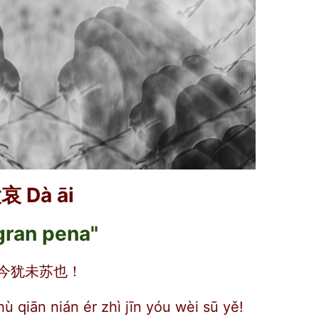
哀 Dà āi
gran pena"
今犹未苏也！
hù qiān nián ér zhì jīn yóu wèi sū yě!