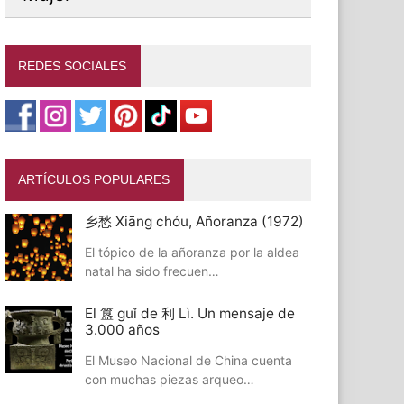
REDES SOCIALES
ARTÍCULOS POPULARES
乡愁 Xiāng chóu, Añoranza (1972)
El tópico de la añoranza por la aldea
natal ha sido frecuen…
El 簋 guǐ de 利 Lì. Un mensaje de
3.000 años
El Museo Nacional de China cuenta
con muchas piezas arqueo…