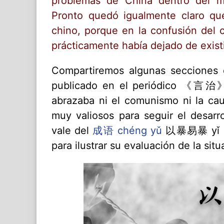
problemas de China dentro del ma
Pronto quedó igualmente claro que
chino, porque en la confusión del c
prácticamente había dejado de exist
Compartiremos algunas secciones 
publicado en el periódico 《言治》e
abrazaba ni el comunismo ni la caus
muy valiosos para seguir el desarr
vale del
成语 chéng yǔ
以暴易暴 yǐ bào
para ilustrar su evaluación de la situ