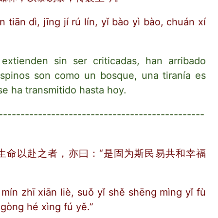
 tiān dì, jīng jí rú lín, yǐ bào yì bào, chuán xí
xtienden sin ser criticadas, han arribado
 espinos son como un bosque, una tiranía es
se ha transmitido hasta hoy.
-----------------------------------------------
生命以赴之者，亦曰：“是固为斯民易共和幸福
ín zhī xiān liè, suǒ yǐ shě shēng mìng yǐ fù
ì gòng hé xìng fú yě.”