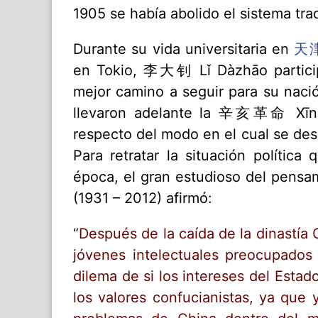
1905 se había abolido el sistema tra
Durante su vida universitaria en
天津
en Tokio,
李大钊 Lǐ Dàzhāo participó
mejor camino a seguir para su nació
llevaron adelante la 辛亥革命 Xīnhài
respecto del modo en el cual se des
Para retratar la situación política
época, el gran estudioso del pen
(1931 – 2012) afirmó:
“
Después de la caída de la dinastía 
jóvenes intelectuales preocupados 
dilema de si los intereses del Estad
los valores confucianistas, ya que 