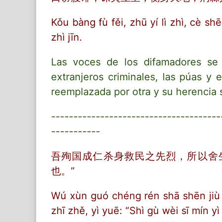
Kǒu bàng fù fěi, zhū yí lì zhì, cè shēn
zhì jīn.
Las voces de los difamadores se e
extranjeros criminales, las púas y
reemplazada por otra y su herencia 
--------------------------------------
-----------
吾殉国成仁杀身救民之先烈，所以舍
也。”
Wú xùn guó chéng rén shā shēn jiù m
zhī zhě, yì yuē: “Shì gù wèi sī mín y