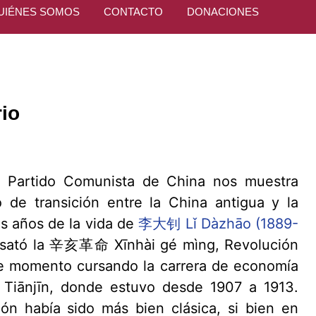
UIÉNES SOMOS
CONTACTO
DONACIONES
rio
el Partido Comunista de China nos muestra
 de transición entre la China antigua y la
s años de la vida de
李大钊 Lǐ Dàzhāo (1889-
sató la 辛亥革命 Xīnhài gé mìng, Revolución
se momento cursando la carrera de economía
iānjīn, donde estuvo desde 1907 a 1913.
ón había sido más bien clásica, si bien en