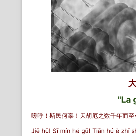
大
"La 
嗟呼！斯民何辜！天胡厄之数千年而至
Jiē hū! Sī mín hé gū! Tiān hú è zhī s