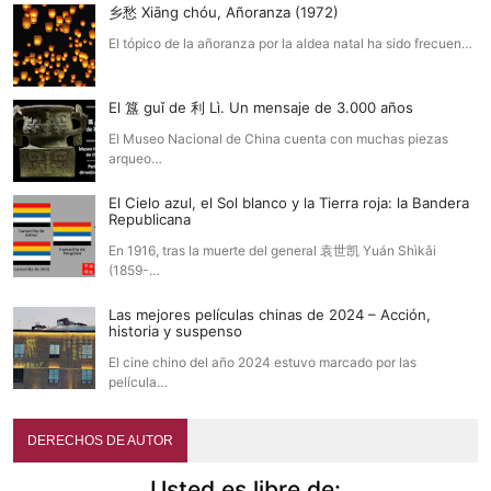
乡愁 Xiāng chóu, Añoranza (1972)
El tópico de la añoranza por la aldea natal ha sido frecuen…
El 簋 guǐ de 利 Lì. Un mensaje de 3.000 años
El Museo Nacional de China cuenta con muchas piezas
arqueo…
El Cielo azul, el Sol blanco y la Tierra roja: la Bandera
Republicana
En 1916, tras la muerte del general 袁世凯 Yuán Shìkǎi
(1859-…
Las mejores películas chinas de 2024 – Acción,
historia y suspenso
El cine chino del año 2024 estuvo marcado por las
película…
DERECHOS DE AUTOR
Usted es libre de: