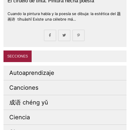
El ciruelo de tinta. Pintura hecha poesía
Cuando la pintura habla y la poesía se dibuja: la estética del 题
画诗 tíhuàshī Existe una célebre má…
SECCIONES
Autoaprendizaje
Canciones
成语 chéng yǔ
Ciencia