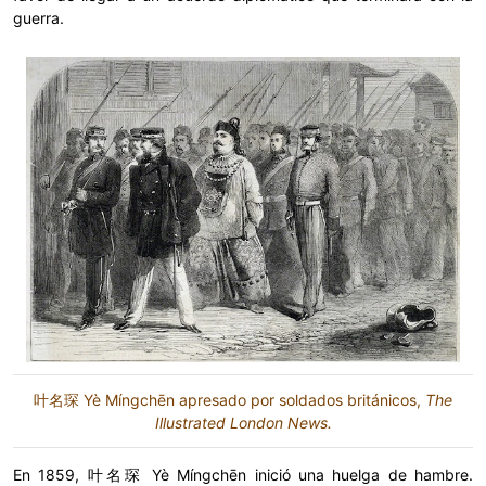
guerra.
叶名琛 Yè Míngchēn apresado por soldados británicos,
The
Illustrated London News.
En 1859, 叶名琛 Yè Míngchēn inició una huelga de hambre.