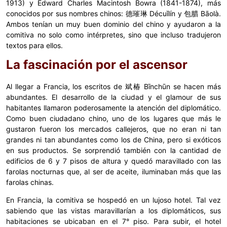
1913) y Edward Charles Macintosh Bowra (1841-1874), más
conocidos por sus nombres chinos: 德璀琳 Décuǐlín y 包腊 Bāolà.
Ambos tenían un muy buen dominio del chino y ayudaron a la
comitiva no solo como intérpretes, sino que incluso tradujeron
textos para ellos.
La fascinación por el ascensor
Al llegar a Francia, los escritos de 斌椿 Bīnchūn se hacen más
abundantes. El desarrollo de la ciudad y el glamour de sus
habitantes llamaron poderosamente la atención del diplomático.
Como buen ciudadano chino, uno de los lugares que más le
gustaron fueron los mercados callejeros, que no eran ni tan
grandes ni tan abundantes como los de China, pero si exóticos
en sus productos. Se sorprendió también con la cantidad de
edificios de 6 y 7 pisos de altura y quedó maravillado con las
farolas nocturnas que, al ser de aceite, iluminaban más que las
farolas chinas.
En Francia, la comitiva se hospedó en un lujoso hotel. Tal vez
sabiendo que las vistas maravillarían a los diplomáticos, sus
habitaciones se ubicaban en el 7° piso. Para subir, el hotel