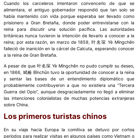
Cuando los carceleros intentaron convencerlo de que se
alimentara, el antiguo gobernador respondió que tan solo se
había mantenido con vida porque esperaba ser llevado como
prisionero a Gran Bretaña, donde poder entrevistarse con la
reina para discutir una solución pacífica. Las autoridades
británicas nunca tuvieron la intención de llevarlo a conocer a la
reina; por esta razón, en marzo de 1859, 叶名琛 Yè Míngchēn
falleció de inanición en la cárcel de Calcuta, esperando conocer
a la reina de Gran Bretaña.
A pesar de que 叶名琛 Yè Míngchēn no pudo cumplir su deseo,
en 1866, 斌椿 Bīnchūn tuvo la oportunidad de conocer a la reina
y sentar las bases de un entendimiento diplomático que
probablemente contribuyeron a que no existiera una “Tercera
Guerra del Opio”, aunque desgraciadamente no llegó a eliminar
las intenciones colonialistas de muchas potencias extranjeras
sobre China.
Los primeros turistas chinos
En su viaje hacia Europa la comitiva se detuvo por cortos
períodos para realizar visitas en algunos países como Vietnam o