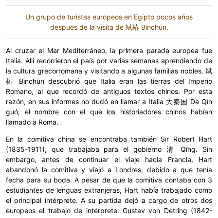
Un grupo de turistas europeos en Egipto pocos años
despues de la visita de 斌椿 Bīnchūn.
Al cruzar el Mar Mediterráneo, la primera parada europea fue
Italia. Allí recorrieron el país por varias semanas aprendiendo de
la cultura grecorromana y visitando a algunas familias nobles. 斌
椿 Bīnchūn descubrió que Italia eran las tierras del Imperio
Romano, al que recordó de antiguos textos chinos. Por esta
razón, en sus informes no dudó en llamar a Italia 大秦国 Dà Qín
guó, el nombre con el que los historiadores chinos habían
llamado a Roma.
En la comitiva china se encontraba también Sir Robert Hart
(1835-1911), que trabajaba para el gobierno 清 Qīng. Sin
embargo, antes de continuar el viaje hacia Francia, Hart
abandonó la comitiva y viajó a Londres, debido a que tenía
fecha para su boda. A pesar de que la comitiva contaba con 3
estudiantes de lenguas extranjeras, Hart había trabajado como
el principal intérprete. A su partida dejó a cargo de otros dos
europeos el trabajo de intérprete: Gustav von Detring (1842-