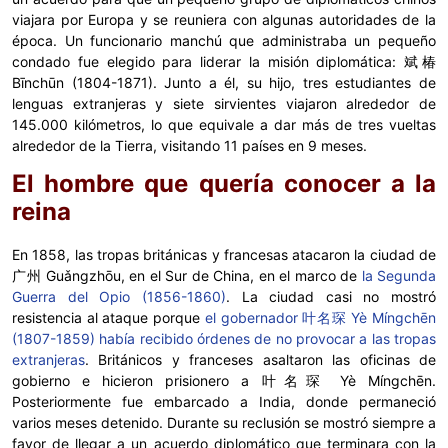
viajara por Europa y se reuniera con algunas autoridades de la
época. Un funcionario manchú que administraba un pequeño
condado fue elegido para liderar la misión diplomática: 斌椿
Bīnchūn (1804-1871). Junto a él, su hijo, tres estudiantes de
lenguas extranjeras y siete sirvientes viajaron alrededor de
145.000 kilómetros, lo que equivale a dar más de tres vueltas
alrededor de la Tierra, visitando 11 países en 9 meses.
El hombre que quería conocer a la
reina
En 1858, las tropas británicas y francesas atacaron la ciudad de
广州 Guǎngzhōu, en el Sur de China, en el marco de
la Segunda
Guerra del Opio (1856-1860)
. La ciudad casi no mostró
resistencia al ataque porque
el gobernador 叶名琛 Yè Míngchēn
(1807-1859) había recibido órdenes de no provocar a las tropas
extranjeras
. Británicos y franceses asaltaron las oficinas de
gobierno e hicieron prisionero a 叶名琛 Yè Míngchēn.
Posteriormente fue embarcado a India, donde permaneció
varios meses detenido. Durante su reclusión se mostró siempre a
favor de llegar a un acuerdo diplomático que terminara con la