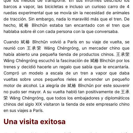
que los medios de transporte. En sus informes describió los
barcos a vapor, las bicicletas e incluso un curioso carro de 4
ruedas experimental que se movía sin la necesidad de animales
de tracción. Sin embargo, nada lo maravilló más que el tren. De
hecho, 斌椿 Bīnchūn estaba tan encantado con el tren que
hablaba sobre él con cada persona con la que conversaba.
Cuando 斌椿 Bīnchūn volvió a París en su viaje de vuelta, se
reunió con 王承荣 Wáng Chéngróng, un mercader chino que
había abierto una pequeña tienda de productos chinos. 王承荣
Wáng Chéngróng escuchó la fascinación de 斌椿 Bīnchūn por los
trenes y decidió hacerle un regalo que sabía que le encantaría.
Compró un modelo a escala de un tren a vapor que daba
vueltas sobre unos pequeños rieles al encender un pequeño
motor de alcohol. La alegría de 斌椿 Bīnchūn por este souvenir
no pudo ser mayor. A su vuelta habló tan positivamente de 王承
荣 Wáng Chéngróng, que todos los embajadores y diplomáticos
chinos del siglo XIX visitaron la tienda de este empresario chino
en sus viajes a París.
Una visita exitosa