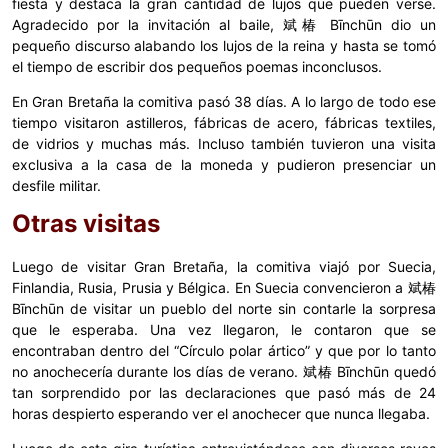
fiesta y destaca la gran cantidad de lujos que pueden verse.
Agradecido por la invitación al baile, 斌椿 Bīnchūn dio un
pequeño discurso alabando los lujos de la reina y hasta se tomó
el tiempo de escribir dos pequeños poemas inconclusos.
En Gran Bretaña la comitiva pasó 38 días. A lo largo de todo ese
tiempo visitaron astilleros, fábricas de acero, fábricas textiles,
de vidrios y muchas más. Incluso también tuvieron una visita
exclusiva a la casa de la moneda y pudieron presenciar un
desfile militar.
Otras visitas
Luego de visitar Gran Bretaña, la comitiva viajó por Suecia,
Finlandia, Rusia, Prusia y Bélgica. En Suecia convencieron a 斌椿
Bīnchūn de visitar un pueblo del norte sin contarle la sorpresa
que le esperaba. Una vez llegaron, le contaron que se
encontraban dentro del “Círculo polar ártico” y que por lo tanto
no anochecería durante los días de verano. 斌椿 Bīnchūn quedó
tan sorprendido por las declaraciones que pasó más de 24
horas despierto esperando ver el anochecer que nunca llegaba.