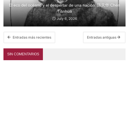
El eco del océano y el despertar de una nación. 陈天华 Chén
Tiānhuá
July 6, 2026
Entradas más recientes
Entradas antiguas
SIN COMENTARIOS