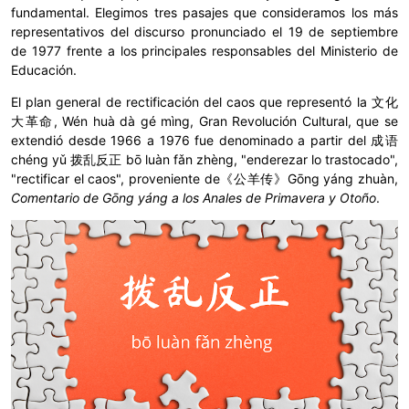
fundamental. Elegimos tres pasajes que consideramos los más
representativos del discurso pronunciado el 19 de septiembre
de 1977 frente a los principales responsables del Ministerio de
Educación.
El plan general de rectificación del caos que representó la 文化
大革命, Wén huà dà gé mìng, Gran Revolución Cultural, que se
extendió desde 1966 a 1976 fue denominado a partir del 成语
chéng yǔ 拨乱反正 bō luàn fǎn zhèng, "enderezar lo trastocado",
"rectificar el caos", proveniente de《公羊传》Gōng yáng zhuàn,
Comentario de Gōng yáng a los Anales de Primavera y Otoño
.