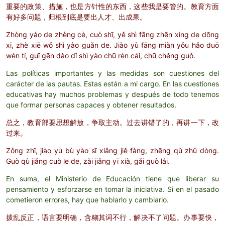
重要的政策、措施，也是方针性的东西，这些我是要管的。教育方面
有好多问题，归根到底是要出人才、出成果。
Zhòng yào de zhèng cè, cuò shī, yě shì fāng zhēn xìng de dōng
xī, zhè xiē wǒ shì yào guǎn de. Jiào yù fāng miàn yǒu hǎo duō
wèn tí, guī gēn dào dǐ shì yào chū rén cái, chū chéng guǒ.
Las políticas importantes y las medidas son cuestiones del
carácter de las pautas. Estas están a mi cargo. En las cuestiones
educativas hay muchos problemas y después de todo tenemos
que formar personas capaces y obtener resultados.
总之，教育部要思想解放，争取主动。过去讲错了的，再讲一下，改
过来。
Zǒng zhī, jiào yù bù yào sī xiǎng jiě fàng, zhēng qǔ zhǔ dòng.
Guò qù jiǎng cuò le de, zài jiǎng yī xià, gǎi guò lái.
En suma, el Ministerio de Educación tiene que liberar su
pensamiento y esforzarse en tomar la iniciativa. Si en el pasado
cometieron errores, hay que hablarlo y cambiarlo.
拨乱反正，语言要明确，含糊其词不行，解决不了问题。办事要快，