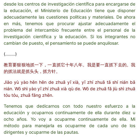
desde los centros de investigación científica para encargarse de
la educación, el Ministerio de Educación tiene que disponer
adecuadamente las cuestiones políticas y materiales. De ahora
en más, tenemos que procurar ajustar adecuadamente el
problema del intercambio frecuente entre el personal de la
investigación científica y la educación.
Si los integrantes no
cambian de puesto, el pensamiento se puede anquilosar.
(........)
教育要狠狠地抓一下，一直抓它十年八年。我是要一直抓下去的。我
的抓法就是抓头头，抓方针。
Jiào yù yào hěn hěn de zhuā yī xià, yī zhí zhuā tā shí nián bā
nián. Wǒ shì yào yī zhí zhuā xià qù de. Wǒ de zhuā fǎ jiù shì zhuā
tóu tóu, zhuā fāng zhēn.
Tenemos que dedicarnos con todo nuestro esfuerzo a la
educación y ocuparnos continuamente de ella durante diez u
ocho años. Yo voy a ocuparme continuamente de ella. Mi
método para manejarla es ocuparme de cada uno de los
dirigentes y ocuparme de las pautas.