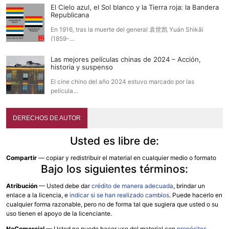
El Cielo azul, el Sol blanco y la Tierra roja: la Bandera
Republicana
En 1916, tras la muerte del general 袁世凯 Yuán Shìkǎi
(1859-…
Las mejores películas chinas de 2024 – Acción,
historia y suspenso
El cine chino del año 2024 estuvo marcado por las
película…
DERECHOS DE AUTOR
Usted es libre de:
Compartir
— copiar y redistribuir el material en cualquier medio o formato
Bajo los siguientes términos:
Atribución
—
Usted debe dar
crédito de manera adecuada
, brindar un
enlace a la licencia, e
indicar si se han realizado cambios
. Puede hacerlo en
cualquier forma razonable, pero no de forma tal que sugiera que usted o su
uso tienen el apoyo de la licenciante.
NoComercial
— Usted no puede hacer uso del material con
propósitos