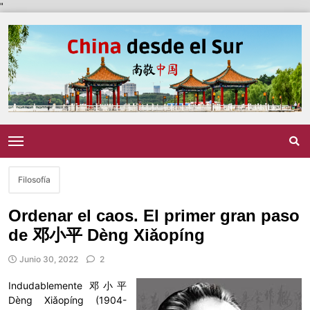
"
Filosofía
Ordenar el caos. El primer gran paso
de 邓小平 Dèng Xiǎopíng
Junio 30, 2022
2
Indudablemente 邓小平
Dèng Xiǎopíng (1904-