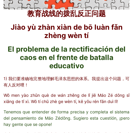
教育战线的拨乱反正问题
Jiào yù zhàn xiàn de bō luàn fǎn
zhèng wèn tí
El problema de la rectificación del
caos en el frente de batalla
educativo
1) 我们要准确地完整地理解毛泽东思想的体系。我提出这个问题，可
有人反对哩！
Wǒ men yào zhǔn què de wán zhěng de lǐ jiě Máo Zé dōng sī
xiǎng de tǐ xì. Wǒ tí chū zhè ge wèn tí, kě yǒu rén fǎn duì lī!
Tenemos que entender de forma precisa y completa el sistema
del pensamiento de Máo Zédōng. Sugiero esta cuestión, ¡pero
hay gente que se opone!