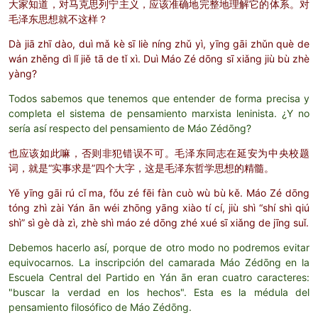
大家知道，对马克思列宁主义，应该准确地完整地理解它的体系。对
毛泽东思想就不这样？
Dà jiā zhī dào, duì mǎ kè sī liè níng zhǔ yì, yīng gāi zhǔn què de
wán zhěng dì lǐ jiě tā de tǐ xì. Duì Máo Zé dōng sī xiǎng jiù bù zhè
yàng?
Todos sabemos que tenemos que entender de forma precisa y
completa el sistema de pensamiento marxista leninista. ¿Y no
sería así respecto del pensamiento de Máo Zédōng?
也应该如此嘛，否则非犯错误不可。毛泽东同志在延安为中央
校题
词，就是“实事求是”四
个大字，这是毛泽东哲学思想的精髓。
Yě yīng gāi rú cǐ ma, fǒu zé fēi fàn cuò wù bù kě. Máo Zé dōng
tóng zhì zài Yán ān wéi zhōng yāng xiào tí cí, jiù shì “shí shì qiú
shì” sì gè dà zì, zhè shì máo zé dōng zhé xué sī xiǎng de jīng suǐ.
Debemos hacerlo así, porque de otro modo no podremos evitar
equivocarnos. La inscripción del camarada Máo Zédōng en la
Escuela Central del Partido en Yán ān eran cuatro caracteres:
"buscar la verdad en los hechos". Esta es la médula del
pensamiento filosófico de Máo Zédōng.