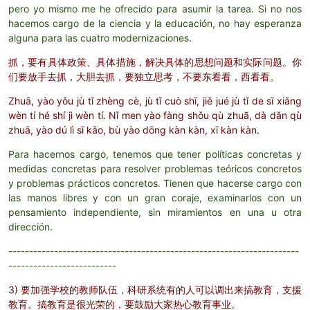
pero yo mismo me he ofrecido para asumir la tarea. Si no nos
hacemos cargo de la ciencia y la educación, no hay esperanza
alguna para las cuatro modernizaciones.
抓，要有具体政策、具体措施，解决具体的思想问题和实际问题。你
们要放手去抓，大胆去抓，要独立思考，不要东看看，西看看。
Zhuā, yào yǒu jù tǐ zhèng cè, jù tǐ cuò shī, jiě jué jù tǐ de sī xiǎng
wèn tí hé shí jì wèn tí. Nǐ men yào fàng shǒu qù zhuā, dà dǎn qù
zhuā, yào dú lì sī kǎo, bù yào dōng kàn kàn, xī kàn kàn.
Para hacernos cargo, tenemos que tener políticas concretas y
medidas concretas para resolver problemas teóricos concretos
y problemas prácticos concretos. Tienen que hacerse cargo con
las manos libres y con un gran coraje, examinarlos con un
pensamiento independiente, sin miramientos en una u otra
dirección.
----------------------------------------------------------------------
--------------------------
3) 要加强学校的教师队伍，科研系统有的人可以调出来搞教育，支援
教育。搞教育是很光荣的，要鼓励大家热心教育事业。