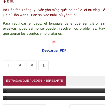
不要拖。
Bō luàn fǎn zhèng, yǔ yán yào míng què, há nhú qí cí bù xíng, jiě
jué bù liǎo wèn tí. Bàn shì yào kuài, bù yào tuō.
Para rectificar el caos, el lenguaje tiene que ser claro, sin
evasivas, pues así no se pueden resolver los problemas. Hay
que apurar los asuntos y no dilatarlos.
南
Descargar PDF
La guerra por las palabras: juzgar la historia con un solo
término
ENTRADAS QUE PUEDEN INTERESARTE
El mapa del dharma. 智顗 Zhìyǐ y la hermenéutica de la
August 3, 2026
Escuela 天台 Tiāntái
July 28, 2026