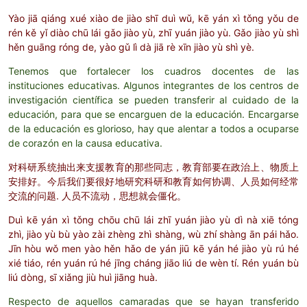
Yào jiā qiáng xué xiào de jiào shī duì wǔ, kē yán xì tǒng yǒu de
rén kě yǐ diào chū lái gǎo jiào yù, zhī yuán jiào yù. Gǎo jiào yù shì
hěn guāng róng de, yào gǔ lì dà jiā rè xīn jiào yù shì yè.
Tenemos que fortalecer los cuadros docentes de las
instituciones educativas. Algunos integrantes de los centros de
investigación científica se pueden transferir al cuidado de la
educación, para que se encarguen de la educación. Encargarse
de la educación es glorioso, hay que alentar a todos a ocuparse
de corazón en la causa educativa.
对科研系统抽出来支援教育的那些同志，教育部要在政治上、物质上
安排好。今后我们要很好地研究科研和教育如何协调、人员如何经常
交流的问题. 人员不流动，思想就会僵化。
Duì kē yán xì tǒng chōu chū lái zhī yuán jiào yù dì nà xiē tóng
zhì, jiào yù bù yào zài zhèng zhì shàng, wù zhí shàng ān pái hǎo.
Jīn hòu wǒ men yào hěn hǎo de yán jiū kē yán hé jiào yù rú hé
xié tiáo, rén yuán rú hé jīng cháng jiāo liú de wèn tí.
Rén yuán bù
liú dòng, sī xiǎng jiù huì jiāng huà.
Respecto de aquellos camaradas que se hayan transferido