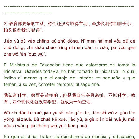
----------------------------------------------------------------------
--------------------------
2) 教育部要争取主动。你们还没有取得主动，至少说明你们胆子小，
怕又跟着我犯“错误”。
Jiào yù bù yào zhēng qǔ zhǔ dòng. Nǐ men hái méi yǒu qǔ dé
zhǔ dòng, zhì shǎo shuō míng nǐ men dǎn zi xiǎo, pà yòu gēn
zhe wǒ fàn “cuò wù”.
El Ministerio de Educación tiene que esforzarse en tomar la
iniciativa. Ustedes todavía no han tomado la iniciativa, lo cual
indica al menos que el coraje de ustedes es pequeño y que
temen, a su vez, cometer "errores" al seguirme.
我知道科学、教育是难搞的，但是我自告奋勇来抓。不抓科学、教
育，四个现代化就没有希望，就成为一句空话。
Wǒ zhī dào kē xué, jiào yù shì nán gǎo de, dàn shì wǒ zì gào fèn
yǒng lái zhuā. Bù zhuā kē xué, jiào yù, sì gè xiàn dài huà jiù méi
yǒu xī wàng, jiù chéng wéi yī jù kōng huà.
Sé que es difícil tratar las cuestiones de ciencia y educación,