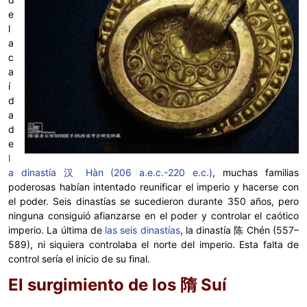
e
l
a
c
a
í
d
a
d
e
l
a dinastía 汉 Hàn (206 a.e.c.-220 e.c.)
, muchas familias
poderosas habían intentado reunificar el imperio y hacerse con
el poder. Seis dinastías se sucedieron durante 350 años, pero
ninguna consiguió afianzarse en el poder y controlar el caótico
imperio. La última de
las seis dinastías
, la dinastía 陈 Chén (557–
589), ni siquiera controlaba el norte del imperio. Esta falta de
control sería el inicio de su final.
El surgimiento de los 隋 Suí