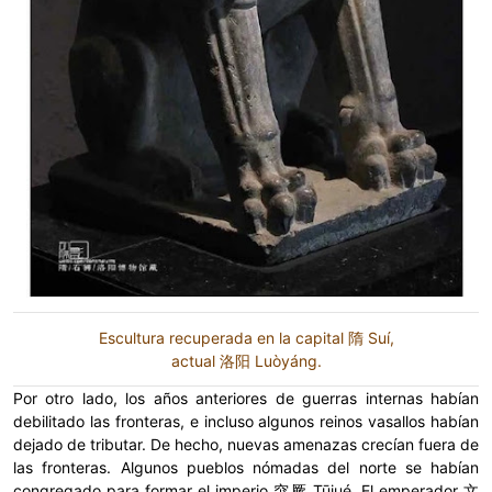
Escultura recuperada en la capital 隋 Suí,
actual 洛阳 Luòyáng.
Por otro lado, los años anteriores de guerras internas habían
debilitado las fronteras, e incluso algunos reinos vasallos habían
dejado de tributar. De hecho, nuevas amenazas crecían fuera de
las fronteras. Algunos pueblos nómadas del norte se habían
congregado para formar el imperio 突厥 Tūjué. El emperador 文