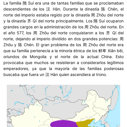
La familia 隋 Suí era una de tantas familias que se proclamaban
descendientes de los 汉 Hàn. Durante la dinastía 陈 Chén, el
norte del imperio estaba regido por la dinastía 周 Zhōu del norte
y la dinastía 齐 Qí del norte principalmente. Los 隋 Suí ocuparon
grandes cargos en la administración de los 周 Zhōu del norte. En
el año 577, los 周 Zhōu del norte conquistaron a los 齐 Qí del
norte, dejando al imperio dividido en dos grandes potencias: 周
Zhōu y 陈 Chén. El gran problema de los 周 Zhōu del norte era
que su familia pertenecía a la minoría étnica de los 鲜卑 Xiān bēi,
oriundos de Mongolia y el norte de la actual China. Esto
provocaba que muchos se resistieran a considerarlos legítimos
emperadores, ya que la mayoría de las familias poderosas
buscaba que fuera un 汉 Hàn quien ascendiera al trono.