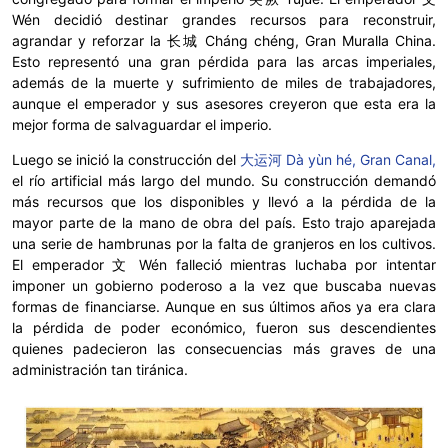
Wén decidió destinar grandes recursos para reconstruir,
agrandar y reforzar la 长城 Cháng chéng, Gran Muralla China.
Esto representó una gran pérdida para las arcas imperiales,
además de la muerte y sufrimiento de miles de trabajadores,
aunque el emperador y sus asesores creyeron que esta era la
mejor forma de salvaguardar el imperio.
Luego se inició la construcción del
大运河 Dà yùn hé, Gran Canal,
el río artificial más largo del mundo. Su construcción demandó
más recursos que los disponibles y llevó a la pérdida de la
mayor parte de la mano de obra del país. Esto trajo aparejada
una serie de hambrunas por la falta de granjeros en los cultivos.
El emperador 文 Wén falleció mientras luchaba por intentar
imponer un gobierno poderoso a la vez que buscaba nuevas
formas de financiarse. Aunque en sus últimos años ya era clara
la pérdida de poder económico, fueron sus descendientes
quienes padecieron las consecuencias más graves de una
administración tan tiránica.