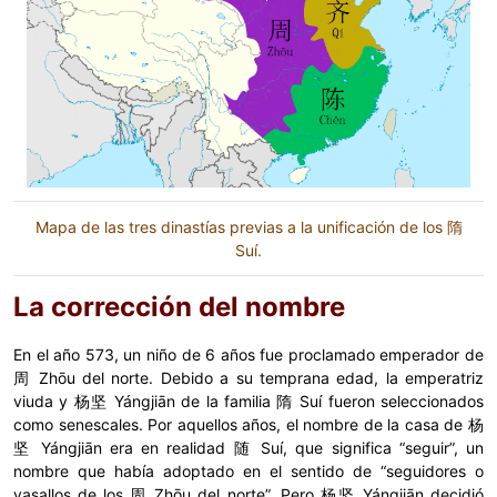
Mapa de las tres dinastías previas a la unificación de los 隋
Suí.
La corrección del nombre
En el año 573, un niño de 6 años fue proclamado emperador de
周 Zhōu del norte. Debido a su temprana edad, la emperatriz
viuda y 杨坚 Yángjiān de la familia 隋 Suí fueron seleccionados
como senescales. Por aquellos años, el nombre de la casa de 杨
坚 Yángjiān era en realidad 随 Suí, que significa “seguir”, un
nombre que había adoptado en el sentido de “seguidores o
vasallos de los 周 Zhōu del norte”. Pero 杨坚 Yángjiān decidió