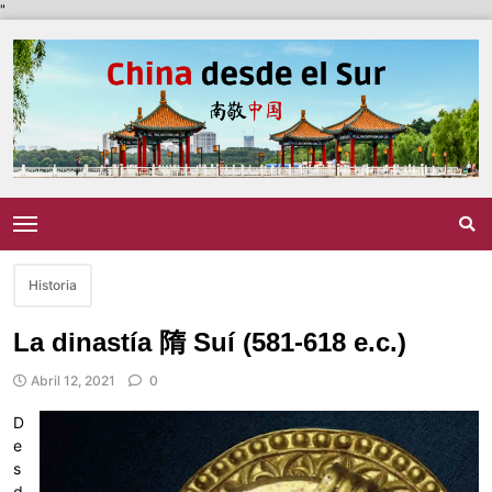
"
Historia
La dinastía 隋 Suí (581-618 e.c.)
Abril 12, 2021
0
D
e
s
d