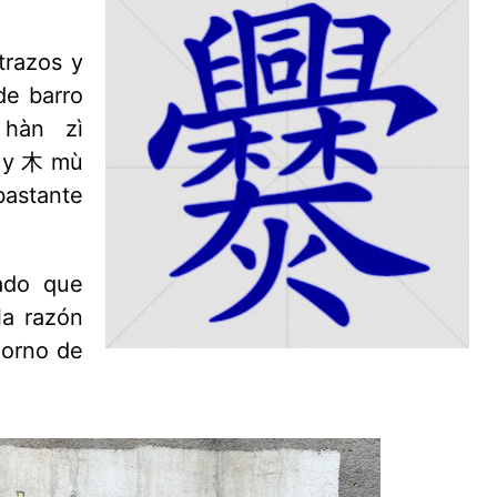
razos y
de barro
hàn zì
 y 木 mù
astante
ado que
la razón
horno de