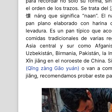
para recordar no solo su forma, si
el orden de los trazos. Se trata de
馕 náng que significa “naan”. El 
pan plano elaborado con harina d
levadura. Es un pan típico que ac
comidas tradicionales de varias r
Asia central y sur como Afganist
Uzbekistán, Birmania, Pakistán, la 
Xīn jiāng en el noroeste de China. S
(Qīng zàng Gāo yuán)
o van a com
jiāng, recomendamos probar este pan