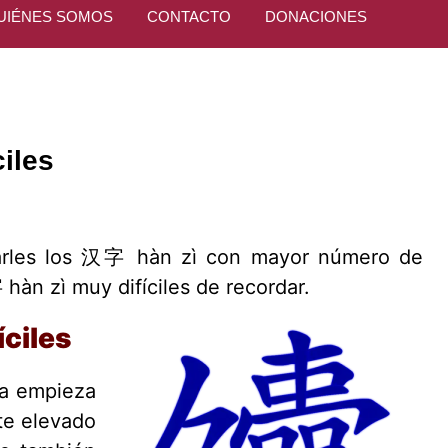
UIÉNES SOMOS
CONTACTO
DONACIONES
ciles
tarles los 汉字 hàn zì con mayor número de
 hàn zì muy difíciles de recordar.
íciles
ta empieza
te elevado