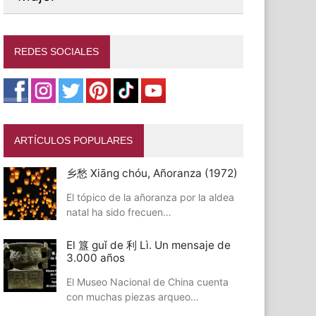
REDES SOCIALES
ARTÍCULOS POPULARES
乡愁 Xiāng chóu, Añoranza (1972)
El tópico de la añoranza por la aldea
natal ha sido frecuen…
El 簋 guǐ de 利 Lì. Un mensaje de
3.000 años
El Museo Nacional de China cuenta
con muchas piezas arqueo…