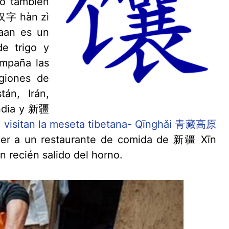
no también
l 汉字 hàn zì
naan es un
e trigo y
ompaña las
egiones de
án, Irán,
India y 新疆
i
visitan la meseta tibetana- Qīnghǎi 青藏高原
er a un restaurante de comida de 新疆 Xīn
 recién salido del horno.