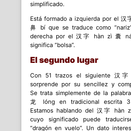
simplificado.
Está formado a izquierda por el 汉
鼻 bí que se traduce como “nariz”
derecha por el 汉字 hàn zì 囊 n
significa “bolsa”.
El segundo lugar
Con 51 trazos el siguiente 汉字
sorprende por su sencillez y comp
Se trata simplemente de la palabr
龙 lóng en tradicional escrita 3
Estamos hablando del 汉字 hàn 
cuyo significado puede traducir
“dragón en vuelo”. Un dato intere