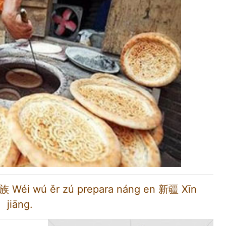
尔族 Wéi wú ěr zú prepara náng en 新疆 Xīn
jiāng.