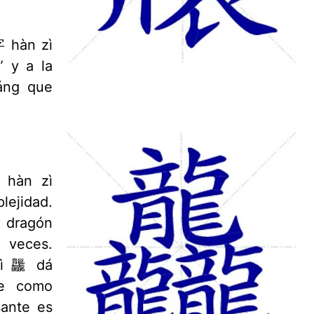
字 hàn zì
 y a la
áng que
 hàn zì
lejidad.
a dragón
 veces.
zì 龘 dá
se como
sante es