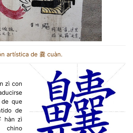
n artística de 爨 cuàn.
n zì con
ducirse
o de que
ntido de
字 hàn zì
 chino