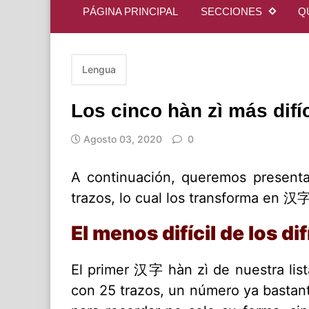
PÁGINA PRINCIPAL
SECCIONES
Q
Lengua
Los cinco hàn zì más difí
Agosto 03, 2020
0
A continuación, queremos presen
trazos, lo cual los transforma en 汉字
El me
nos difícil de los dif
El primer 汉字 hàn zì de nuestra lis
con 25 trazos, un número ya bastan