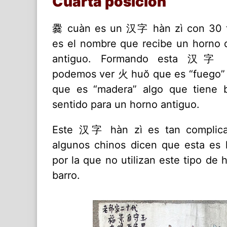
Cuarta posición
爨 cuàn es un 汉字 hàn zì con 30 t
es el nombre que recibe un horno 
antiguo. Formando esta 汉字 
podemos ver 火 huŏ que es “fuego”
que es “madera” algo que tiene b
sentido para un horno antiguo.
Este 汉字 hàn zì es tan complic
algunos chinos dicen que esta es 
por la que no utilizan este tipo de 
barro.