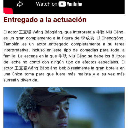
Entregado a la actuación
El actor 王宝强 Wáng Bǎoqiáng, que interpreta a 牛耿 Niú Gěng,
es un gran complemento a la figura de 李成功 Lǐ Chénggōng.
También es un actor entregado completamente a su tarea
interpretativa, incluso en este tipo de comedias para toda la
familia. La escena en la que 牛耿 Niú Gěng se bebe los 8 litros
de leche no contó con ningún tipo de efectos especiales. El
actor 王宝强Wáng Bǎoqiáng bebió realmente la gran botella en
una única toma para que fuera más realista y a su vez más
surreal y divertida.