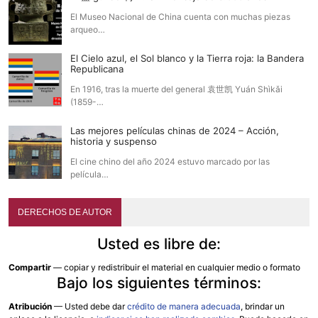
El Museo Nacional de China cuenta con muchas piezas
arqueo…
El Cielo azul, el Sol blanco y la Tierra roja: la Bandera
Republicana
En 1916, tras la muerte del general 袁世凯 Yuán Shìkǎi
(1859-…
Las mejores películas chinas de 2024 – Acción,
historia y suspenso
El cine chino del año 2024 estuvo marcado por las
película…
DERECHOS DE AUTOR
Usted es libre de:
Compartir
— copiar y redistribuir el material en cualquier medio o formato
Bajo los siguientes términos:
Atribución
—
Usted debe dar
crédito de manera adecuada
, brindar un