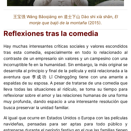
王宝强 Wáng Bǎoqiáng en 道士下山 Dào shi xià shān,
El
monje que bajó de la montaña
(2015).
Reflexiones tras la comedia
Hay muchas interesantes críticas sociales y valores escondidos
tras esta comedia, especialmente en todo lo relacionado al
contraste de un empresario sin valores y un campesino con una
incorruptible fe en la humanidad. Sin embargo, la más original se
desarrolla al principio y final de la película y está relacionada a la
aventura que 李成功 Lǐ Chénggōng tiene con una amante a
espaldas de su esposa. A pesar de tratarse de una comedia que
lleva todas las situaciones al ridículo, se toma su tiempo para
reflexionar sobre el amor y las relaciones humanas de una forma
muy profunda, dando espacio a una interesante resolución que
busca preservar la unidad familiar.
Al igual que ocurre en Estados Unidos o Europa con las películas
navideñas, pensadas para ser aptas para todo público y
estrenarse durante el período festivo en el que las familias tienen