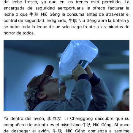
de leche fresca, ya que en los trenes está permitido. La
encargada de seguridad aeroportuaria le ofrece facturar la
leche o que 牛耿 Niú Gěng la consuma antes de atravesar el
control de seguridad. Indignado, 牛耿 Niú Gěng abre la botella y
se bebe toda la leche de un solo trago frente a las miradas de
horror de todos.
Ya dentro del avión, 李成功 Lǐ Chénggōng descubre que su
compañero de asiento es el mismísimo 牛耿 Niú Gěng. Al poco
de despegar el avión, 牛耿 Niú Gěng comienza a sentirse