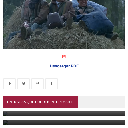
南
Descargar PDF
A treinta mil lǐ de Cháng'ān (2023)
ENTRADAS QUE PUEDEN INTERESARTE
Las mejores películas chinas de 2025 - Animación, acción y
June 29, 2026
época
February 8, 2026