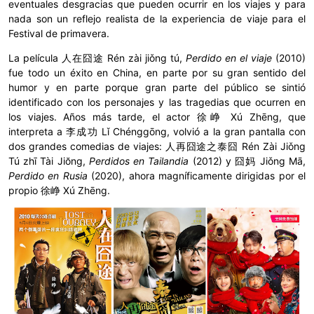
eventuales desgracias que pueden ocurrir en los viajes y para
nada son un reflejo realista de la experiencia de viaje para el
Festival de primavera.
La película 人在囧途 Rén zài jiǒng tú,
Perdido en el viaje
(2010)
fue todo un éxito en China, en parte por su gran sentido del
humor y en parte porque gran parte del público se sintió
identificado con los personajes y las tragedias que ocurren en
los viajes. Años más tarde, el actor 徐峥 Xú Zhēng, que
interpreta a 李成功 Lǐ Chénggōng, volvió a la gran pantalla con
dos grandes comedias de viajes: 人再囧途之泰囧 Rén Zài Jiǒng
Tú zhī Tài Jiŏng,
Perdidos en Tailandia
(2012) y 囧妈 Jiǒng Mā,
Perdido en Rusia
(2020), ahora magníficamente dirigidas por el
propio 徐峥 Xú Zhēng.