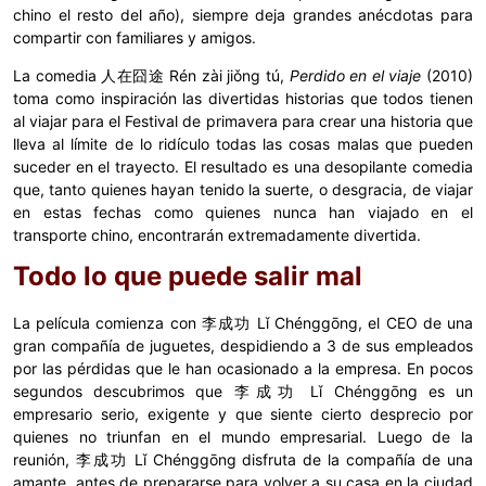
chino el resto del año), siempre deja grandes anécdotas para
compartir con familiares y amigos.
La comedia 人在囧途 Rén zài jiǒng tú,
Perdido en el viaje
(2010)
toma como inspiración las divertidas historias que todos tienen
al viajar para el Festival de primavera para crear una historia que
lleva al límite de lo ridículo todas las cosas malas que pueden
suceder en el trayecto. El resultado es una desopilante comedia
que, tanto quienes hayan tenido la suerte, o desgracia, de viajar
en estas fechas como quienes nunca han viajado en el
transporte chino, encontrarán extremadamente divertida.
Todo lo que puede salir mal
La película comienza con 李成功 Lǐ Chénggōng, el CEO de una
gran compañía de juguetes, despidiendo a 3 de sus empleados
por las pérdidas que le han ocasionado a la empresa. En pocos
segundos descubrimos que 李成功 Lǐ Chénggōng es un
empresario serio, exigente y que siente cierto desprecio por
quienes no triunfan en el mundo empresarial. Luego de la
reunión, 李成功 Lǐ Chénggōng disfruta de la compañía de una
amante, antes de prepararse para volver a su casa en la ciudad