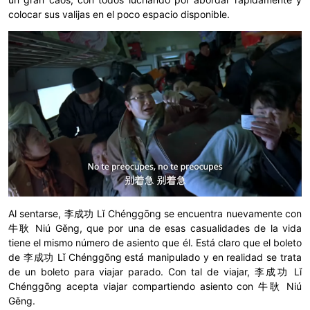
colocar sus valijas en el poco espacio disponible.
Al sentarse, 李成功 Lǐ Chénggōng se encuentra nuevamente con
牛耿 Niú Gěng, que por una de esas casualidades de la vida
tiene el mismo número de asiento que él. Está claro que el boleto
de 李成功 Lǐ Chénggōng está manipulado y en realidad se trata
de un boleto para viajar parado. Con tal de viajar, 李成功 Lǐ
Chénggōng acepta viajar compartiendo asiento con 牛耿 Niú
Gěng.