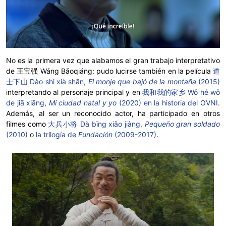
No es la primera vez que alabamos el gran trabajo interpretativo
de 王宝强 Wáng Bǎoqiáng: pudo lucirse también en la película
道
士下山 Dào shi xià shān,
El monje que bajó de la montaña
(2015)
interpretando al personaje principal y en
我和我的家乡 Wǒ hé wǒ
de jiā xiāng,
Mi ciudad natal y yo
(2020) en la historia del OVNI
.
Además, al ser un reconocido actor, ha participado en otros
filmes como
大兵小将 Dà bīng xiǎo jiàng,
Pequeño gran soldado
(2010)
o
la trilogía de
Fundación
(2009-2017)
.