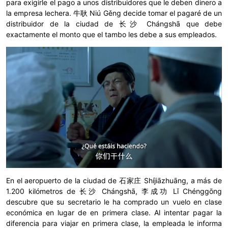
para exigirle el pago a unos distribuidores que le deben dinero a
la empresa lechera. 牛耿 Niú Gěng decide tomar el pagaré de un
distribuidor de la ciudad de 长沙 Chángshā que debe
exactamente el monto que el tambo les debe a sus empleados.
En el aeropuerto de la ciudad de 石家庄 Shíjiāzhuāng, a más de
1.200 kilómetros de 长沙 Chángshā, 李成功 Lǐ Chénggōng
descubre que su secretario le ha comprado un vuelo en clase
económica en lugar de en primera clase. Al intentar pagar la
diferencia para viajar en primera clase, la empleada le informa