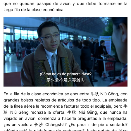
que no quedan pasajes de avión y que debe formarse en la
larga fila de la clase económica.
En la fila de la clase económica se encuentra 牛耿 Niú Gěng, con
grandes bolsos repletos de artículos de todo tipo. La empleada
de la línea aérea le recomienda facturar todo el equipaje, pero 牛
耿 Niú Gěng rechaza la oferta. 牛耿 Niú Gěng, que nunca ha
viajado en avión, comienza a hacerle preguntas a la empleada:
¿es un vuelo a 长沙 Chángshā? ¿Es para ir de pie o sentado?
¿dónde está la plataforma de embarque? Justo detrás de él se