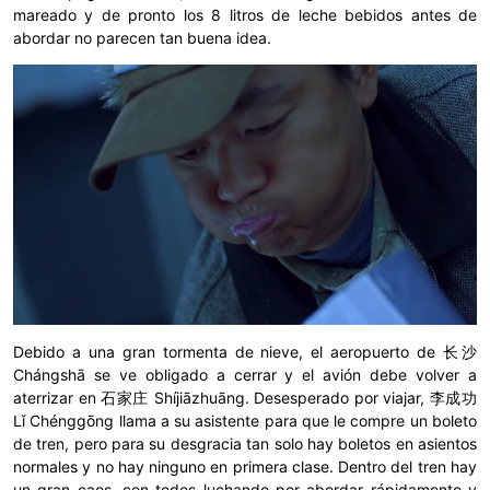
mareado y de pronto los 8 litros de leche bebidos antes de
abordar no parecen tan buena idea.
Debido a una gran tormenta de nieve, el aeropuerto de 长沙
Chángshā se ve obligado a cerrar y el avión debe volver a
aterrizar en 石家庄 Shíjiāzhuāng. Desesperado por viajar, 李成功
Lǐ Chénggōng llama a su asistente para que le compre un boleto
de tren, pero para su desgracia tan solo hay boletos en asientos
normales y no hay ninguno en primera clase. Dentro del tren hay
un gran caos, con todos luchando por abordar rápidamente y