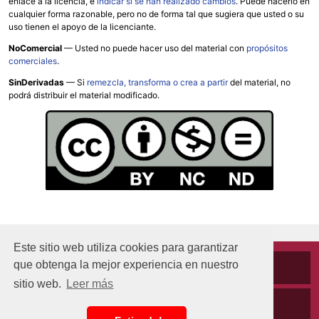
enlace a la licencia, e
indicar si se han realizado cambios
. Puede hacerlo en
cualquier forma razonable, pero no de forma tal que sugiera que usted o su
uso tienen el apoyo de la licenciante.
NoComercial
— Usted no puede hacer uso del material con
propósitos
comerciales
.
SinDerivadas
— Si
remezcla, transforma o crea a partir
del material, no
podrá distribuir el material modificado.
Este sitio web utiliza cookies para garantizar
que obtenga la mejor experiencia en nuestro
Cookies
sitio web.
Leer más
Políticas de privacidad