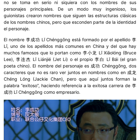
no se toma en serio ni siquiera con los nombres de sus
personajes principales. De un modo muy ingenioso, los
guionistas crearon nombres que siguen las estructuras clásicas
de los nombres chinos, pero que esconden parte de la identidad
el personaje.
El nombre 李成功 Lǐ Chénggōng está formado por el apellido 李
Lǐ, uno de los apellidos más comunes en China y del que hay
muchos famosos que lo portan como 李小龙 Lǐ Xiǎolóng (Bruce
Lee), 李连杰 Lǐ Liánjié (Jet Li) o el propio 李白 Lǐ Bái (el gran
poeta chino). El nombre del personaje es 成功 Chénggōng, dos
caracteres que no es raro ver juntos en nombres como en 成龙
Chéng Lóng (Jackie Chan), pero que aquí juntos forman la
palabra “exitoso”, haciendo referencia a la exitosa carrera de 李
成功 Lǐ Chénggōng como empresario.