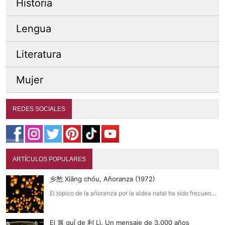
Historia
Lengua
Literatura
Mujer
REDES SOCIALES
ARTÍCULOS POPULARES
乡愁 Xiāng chóu, Añoranza (1972)
El tópico de la añoranza por la aldea natal ha sido frecuen…
El 簋 guǐ de 利 Lì. Un mensaje de 3.000 años