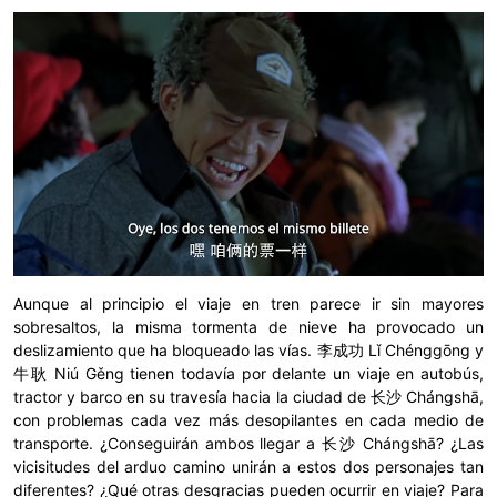
Aunque al principio el viaje en tren parece ir sin mayores
sobresaltos, la misma tormenta de nieve ha provocado un
deslizamiento que ha bloqueado las vías. 李成功 Lǐ Chénggōng y
牛耿 Niú Gěng tienen todavía por delante un viaje en autobús,
tractor y barco en su travesía hacia la ciudad de 长沙 Chángshā,
con problemas cada vez más desopilantes en cada medio de
transporte. ¿Conseguirán ambos llegar a 长沙 Chángshā? ¿Las
vicisitudes del arduo camino unirán a estos dos personajes tan
diferentes? ¿Qué otras desgracias pueden ocurrir en viaje? Para