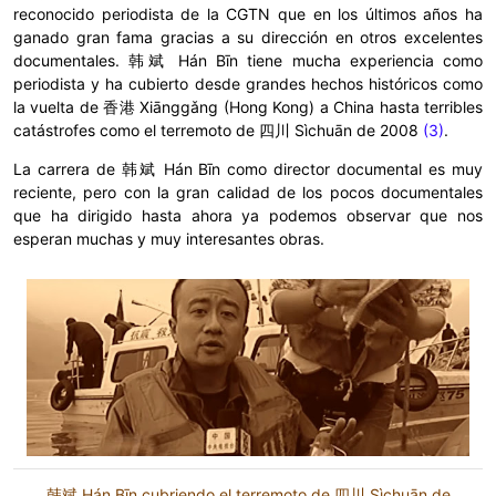
reconocido periodista de la CGTN que en los últimos años ha
ganado gran fama gracias a su dirección en otros excelentes
documentales. 韩斌 Hán Bīn tiene mucha experiencia como
periodista y ha cubierto desde grandes hechos históricos como
la vuelta de 香港 Xiānggǎng (Hong Kong) a China hasta terribles
catástrofes como el terremoto de 四川 Sìchuān de 2008
(3)
.
La carrera de 韩斌 Hán Bīn como director documental es muy
reciente, pero con la gran calidad de los pocos documentales
que ha dirigido hasta ahora ya podemos observar que nos
esperan muchas y muy interesantes obras.
韩斌 Hán Bīn cubriendo el terremoto de 四川 Sìchuān de