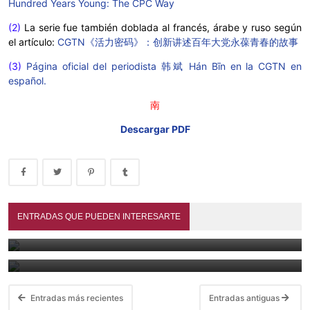
Hundred Years Young: The CPC Way
(2)
La serie fue también doblada al francés, árabe y ruso según
el artículo:
CGTN《活力密码》：创新讲述百年大党永葆青春的故事
(3)
Página oficial del periodista 韩斌 Hán Bīn en la CGTN en
español.
南
Descargar PDF
A treinta mil lǐ de Cháng'ān (2023)
ENTRADAS QUE PUEDEN INTERESARTE
Las mejores películas chinas de 2025 - Animación, acción y
June 29, 2026
época
February 8, 2026
Entradas más recientes
Entradas antiguas