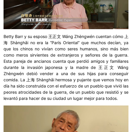
Betty Barr y su esposo 王正文 Wáng Zhèngwén cuentan cómo 上
海 Shànghǎi no era la “París Oriental” que muchos decían, ya
que los chinos no vivían como seres humanos, sino más bien
como meros sirvientes de extranjeros y señores de la guerra.
Esta pareja de ancianos cuenta que perdió amigos y familiares
durante la invasión japonesa y la madre de 王正文 Wáng
Zhèngwén debió vender a una de sus hijas para conseguir
comida. La 上海 Shànghǎi hermosa y pujante que vemos hoy en
día ha sido construida con el esfuerzo de un pueblo que vivió las
peores atrocidades de la guerra, de un pueblo que resistió y se
levantó para hacer de su ciudad un lugar mejor para todos.