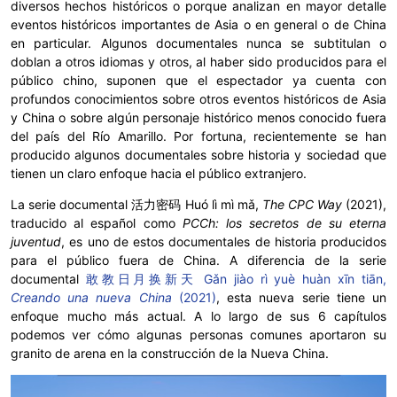
diversos hechos históricos o porque analizan en mayor detalle
eventos históricos importantes de Asia o en general o de China
en particular. Algunos documentales nunca se subtitulan o
doblan a otros idiomas y otros, al haber sido producidos para el
público chino, suponen que el espectador ya cuenta con
profundos conocimientos sobre otros eventos históricos de Asia
y China o sobre algún personaje histórico menos conocido fuera
del país del Río Amarillo. Por fortuna, recientemente se han
producido algunos documentales sobre historia y sociedad que
tienen un claro enfoque hacia el público extranjero.
La serie documental 活力密码 Huó lì mì mǎ,
The CPC Way
(2021),
traducido al español como
PCCh: los secretos de su eterna
juventud
, es uno de estos documentales de historia producidos
para el público fuera de China. A diferencia de la serie
documental
敢教日月换新天 Gǎn jiào rì yuè huàn xīn tiān,
Creando una nueva China
(2021)
, esta nueva serie tiene un
enfoque mucho más actual. A lo largo de sus 6 capítulos
podemos ver cómo algunas personas comunes aportaron su
granito de arena en la construcción de la Nueva China.