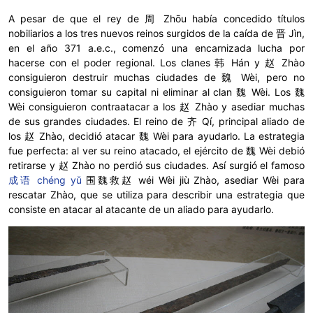
A pesar de que el rey de 周 Zhōu había concedido títulos
nobiliarios a los tres nuevos reinos surgidos de la caída de 晋 Jìn,
en el año 371 a.e.c., comenzó una encarnizada lucha por
hacerse con el poder regional. Los clanes 韩 Hán y 赵 Zhào
consiguieron destruir muchas ciudades de 魏 Wèi, pero no
consiguieron tomar su capital ni eliminar al clan 魏 Wèi. Los 魏
Wèi consiguieron contraatacar a los 赵 Zhào y asediar muchas
de sus grandes ciudades. El reino de 齐 Qí, principal aliado de
los 赵 Zhào, decidió atacar 魏 Wèi para ayudarlo. La estrategia
fue perfecta: al ver su reino atacado, el ejército de 魏 Wèi debió
retirarse y 赵 Zhào no perdió sus ciudades. Así surgió el famoso
成语 chéng yǔ
围魏救赵 wéi Wèi jiù Zhào, asediar Wèi para
rescatar Zhào, que se utiliza para describir una estrategia que
consiste en atacar al atacante de un aliado para ayudarlo.