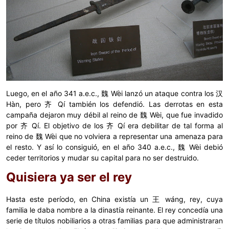
Luego, en el año 341 a.e.c., 魏 Wèi lanzó un ataque contra los 汉
Hàn, pero 齐 Qí también los defendió. Las derrotas en esta
campaña dejaron muy débil al reino de 魏 Wèi, que fue invadido
por 齐 Qí. El objetivo de los 齐 Qí era debilitar de tal forma al
reino de 魏 Wèi que no volviera a representar una amenaza para
el resto. Y así lo consiguió, en el año 340 a.e.c., 魏 Wèi debió
ceder territorios y mudar su capital para no ser destruido.
Quisiera ya ser el rey
Hasta este período, en China existía un 王 wáng, rey, cuya
familia le daba nombre a la dinastía reinante. El rey concedía una
serie de títulos nobiliarios a otras familias para que administraran