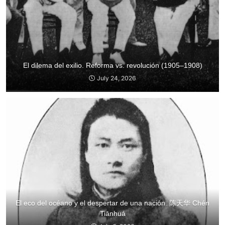
El dilema del exilio. Reforma vs. revolución (1905–1908)
July 24, 2026
El eco del océano y el despertar de una nación. 陈天华 Chén
Tiānhuá