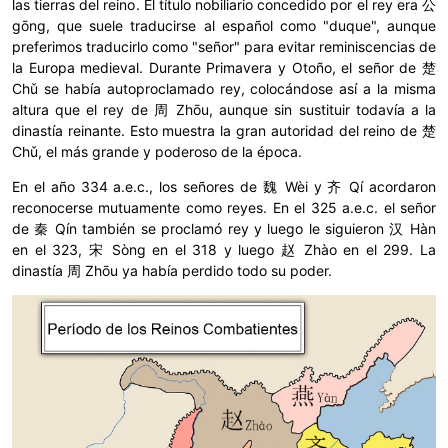
las tierras del reino. El título nobiliario concedido por el rey era 公
gōng, que suele traducirse al español como "duque", aunque
preferimos traducirlo como "señor" para evitar reminiscencias de
la Europa medieval. Durante Primavera y Otoño, el señor de 楚
Chǔ se había autoproclamado rey, colocándose así a la misma
altura que el rey de 周 Zhōu, aunque sin sustituir todavía a la
dinastía reinante. Esto muestra la gran autoridad del reino de 楚
Chǔ, el más grande y poderoso de la época.
En el año 334 a.e.c., los señores de 魏 Wèi y 齐 Qí acordaron
reconocerse mutuamente como reyes. En el 325 a.e.c. el señor
de 秦 Qín también se proclamó rey y luego le siguieron 汉 Hàn
en el 323, 宋 Sòng en el 318 y luego 赵 Zhào en el 299. La
dinastía 周 Zhōu ya había perdido todo su poder.