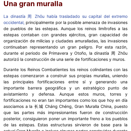
Una gran muralla
La dinastía 周 Zhōu había trasladado su capital del extremo
occidental,
principalmente por la posible amenaza de invasiones
de pueblos de las estepas. Aunque los reinos limítrofes a las
estepas contaban con grandes ejércitos, gran capacidad de
organización de milicias y ciudades amuralladas, las invasiones
continuaban representando un gran peligro. Por esta razón,
durante el periodo de Primavera y Otoño, la dinastía 周 Zhōu
autorizó la construcción de una serie de fortificaciones y muros.
Durante los Reinos Combatientes los reinos colindantes con las
estepas comenzaron a construir sus propias murallas, uniendo
las principales fortificaciones entre sí y generando una
importante barrera geográfica y un estratégico punto de
avistamiento y defensa. Aunque estos muros, torres y
fortificaciones no eran tan importantes como los que hoy en día
asociamos a la 长城 Cháng Chéng, Gran Muralla China, puesto
que las partes más impresionantes fueron de construcción
posterior, consiguieron poner un importante freno a los pueblos
de las estepas. Estas estructuras sirvieron de base para la
actual Gran Muralla e incluso algunas partes construidas durante