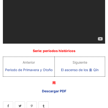
Serie: períodos históricos
Anterior
Siguiente
Periodo de Primavera y Otoño
El ascenso de los 秦 Qín
南
Descargar PDF