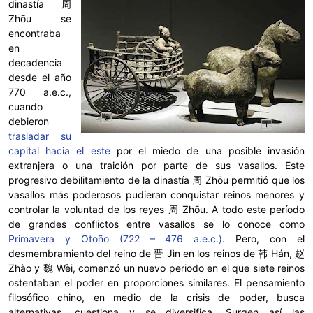
dinastía 周
Zhōu se
encontraba
en
decadencia
desde el año
770 a.e.c.,
cuando
debieron
trasladar su
capital hacia el este
por el miedo de una posible invasión
extranjera o una traición por parte de sus vasallos. Este
progresivo debilitamiento de la dinastía 周 Zhōu permitió que los
vasallos más poderosos pudieran conquistar reinos menores y
controlar la voluntad de los reyes 周 Zhōu. A todo este período
de grandes conflictos entre vasallos se lo conoce como
Primavera y Otoño (722 – 476 a.e.c.)
. Pero, con el
desmembramiento del reino de 晋 Jìn en los reinos de 韩 Hán, 赵
Zhào y 魏 Wèi, comenzó un nuevo periodo en el que siete reinos
ostentaban el poder en proporciones similares. El pensamiento
filosófico chino, en medio de la crisis de poder, busca
alternativas, cuestiona y se diversifica. Surgen así las