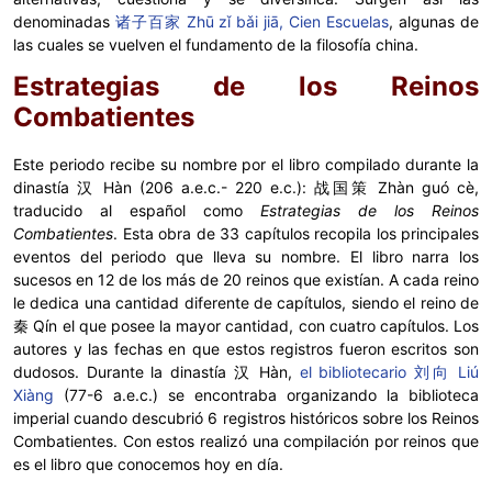
denominadas
诸子百家 Zhū zǐ bǎi jiā, Cien Escuelas
, algunas de
las cuales se vuelven el fundamento de la filosofía china.
Estrategias de los Reinos
Combatientes
Este periodo recibe su nombre por el libro compilado durante la
dinastía 汉 Hàn (206 a.e.c.- 220 e.c.): 战国策 Zhàn guó cè,
traducido al español como
Estrategias de los Reinos
Combatientes
. Esta obra de 33 capítulos recopila los principales
eventos del periodo que lleva su nombre. El libro narra los
sucesos en 12 de los más de 20 reinos que existían. A cada reino
le dedica una cantidad diferente de capítulos, siendo el reino de
秦 Qín el que posee la mayor cantidad, con cuatro capítulos. Los
autores y las fechas en que estos registros fueron escritos son
dudosos. Durante la dinastía 汉 Hàn,
el bibliotecario 刘向 Liú
Xiàng
(77-6 a.e.c.) se encontraba organizando la biblioteca
imperial cuando descubrió 6 registros históricos sobre los Reinos
Combatientes. Con estos realizó una compilación por reinos que
es el libro que conocemos hoy en día.