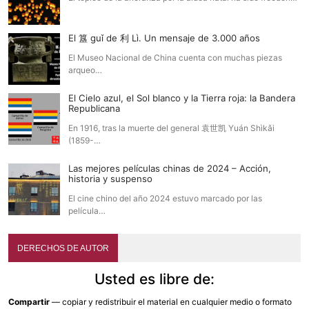
El 簋 guǐ de 利 Lì. Un mensaje de 3.000 años
El Museo Nacional de China cuenta con muchas piezas
arqueo…
El Cielo azul, el Sol blanco y la Tierra roja: la Bandera
Republicana
En 1916, tras la muerte del general 袁世凯 Yuán Shìkǎi
(1859-…
Las mejores películas chinas de 2024 – Acción,
historia y suspenso
El cine chino del año 2024 estuvo marcado por las
película…
DERECHOS DE AUTOR
Usted es libre de:
Compartir
— copiar y redistribuir el material en cualquier medio o formato