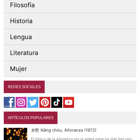
Filosofía
Historia
Lengua
Literatura
Mujer
REDES SOCIALES
ARTÍCULOS POPULARES
乡愁 Xiāng chóu, Añoranza (1972)
El tópico de la añoranza por la aldea natal ha sido frecuen…