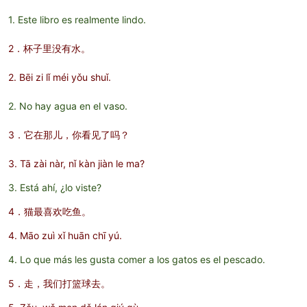
1. Este libro es realmente lindo.
2．杯子里没有水。
2. Bēi zi lǐ méi yǒu shuǐ.
2. No hay agua en el vaso.
3．它在那儿，你看见了吗？
3. Tā zài nàr, nǐ kàn jiàn le ma?
3. Está ahí, ¿lo viste?
4．猫最喜欢吃鱼。
4. Māo zuì xǐ huān chī yú.
4. Lo que más les gusta comer a los gatos es el pescado.
5．走，我们打篮球去。