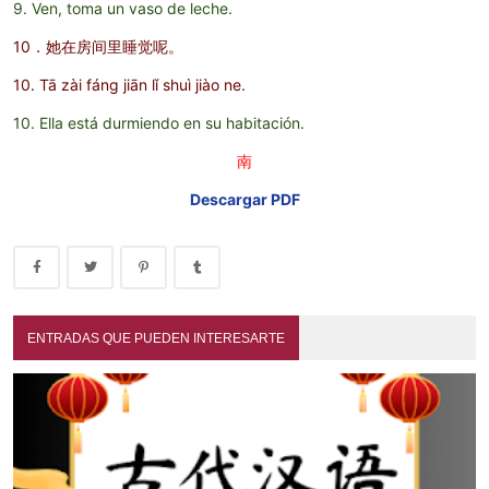
9. Ven, toma un vaso de leche.
10．她在房间里睡觉呢。
10. Tā zài fáng jiān lǐ shuì jiào ne.
10. Ella está durmiendo en su habitación.
南
Descargar PDF
ENTRADAS QUE PUEDEN INTERESARTE