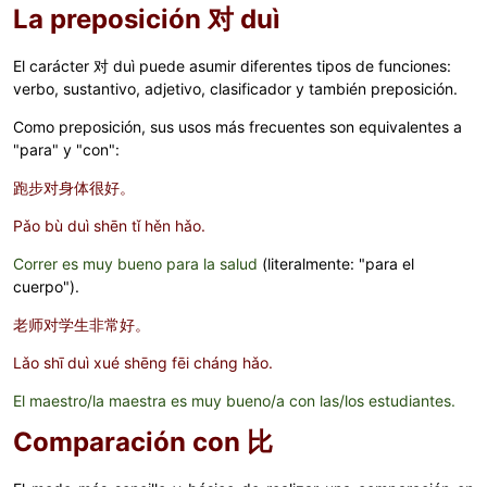
La preposición 对 duì
El carácter 对 duì puede asumir diferentes tipos de funciones:
verbo, sustantivo, adjetivo, clasificador y también preposición.
Como preposición, sus usos más frecuentes son equivalentes a
"para" y "con":
跑步对身体很好。
Pǎo bù duì shēn tǐ hěn hǎo.
Correr es muy bueno para la salud
(literalmente: "para el
cuerpo").
老师对学生非常好。
Lǎo shī duì xué shēng fēi cháng hǎo.
El maestro/la maestra es muy bueno/a con las/los estudiantes.
Comparación con 比