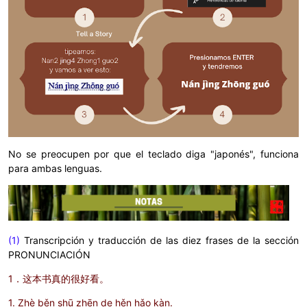
No se preocupen por que el teclado diga "japonés", funciona
para ambas lenguas.
(1)
Transcripción y traducción de las diez frases de la sección
PRONUNCIACIÓN
1．这本书真的很好看。
1. Zhè běn shū zhēn de hěn hǎo kàn.