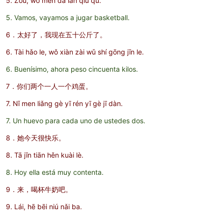
5. Zǒu, wǒ men dǎ lán qiú qù.
5. Vamos, vayamos a jugar basketball.
6．太好了，我现在五十公斤了。
6. Tài hǎo le, wǒ xiàn zài wǔ shí gōng jīn le.
6. Buenísimo, ahora peso cincuenta kilos.
7．你们两个一人一个鸡蛋。
7. Nǐ men liǎng gè yī rén yī gè jī dàn.
7. Un huevo para cada uno de ustedes dos.
8．她今天很快乐。
8. Tā jīn tiān hěn kuài lè.
8. Hoy ella está muy contenta.
9．来，喝杯牛奶吧。
9. Lái, hē bēi niú nǎi ba.