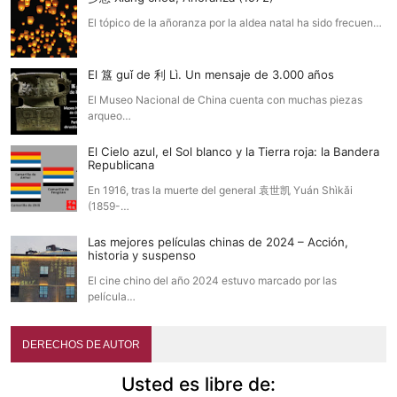
El tópico de la añoranza por la aldea natal ha sido frecuen…
El 簋 guǐ de 利 Lì. Un mensaje de 3.000 años
El Museo Nacional de China cuenta con muchas piezas
arqueo…
El Cielo azul, el Sol blanco y la Tierra roja: la Bandera
Republicana
En 1916, tras la muerte del general 袁世凯 Yuán Shìkǎi
(1859-…
Las mejores películas chinas de 2024 – Acción,
historia y suspenso
El cine chino del año 2024 estuvo marcado por las
película…
DERECHOS DE AUTOR
Usted es libre de: