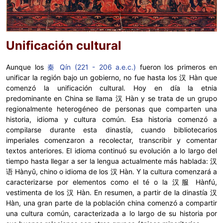
Unificación cultural
Aunque los
秦 Qín (221 - 206 a.e.c.)
fueron los primeros en
unificar la región bajo un gobierno, no fue hasta los 汉 Hàn que
comenzó la unificación cultural. Hoy en día la etnia
predominante en China se llama 汉 Hàn y se trata de un grupo
regionalmente heterogéneo de personas que comparten una
historia, idioma y cultura común. Esa historia comenzó a
compilarse durante esta dinastía, cuando bibliotecarios
imperiales comenzaron a recolectar, transcribir y comentar
textos anteriores. El idioma continuó su evolución a lo largo del
tiempo hasta llegar a ser la lengua actualmente más hablada: 汉
语 Hànyǔ, chino o idioma de los 汉 Hàn. Y la cultura comenzará a
caracterizarse por elementos como el té o la 汉服 Hànfú,
vestimenta de los 汉 Hàn. En resumen, a partir de la dinastía 汉
Hàn, una gran parte de la población china comenzó a compartir
una cultura común, caracterizada a lo largo de su historia por