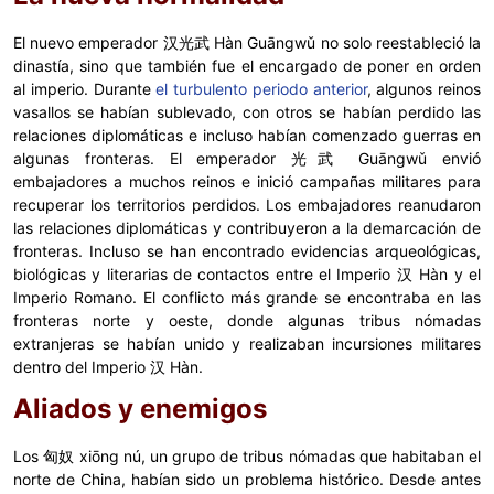
El nuevo emperador 汉光武 Hàn Guāngwǔ no solo reestableció la
dinastía, sino que también fue el encargado de poner en orden
al imperio. Durante
el turbulento periodo anterior
, algunos reinos
vasallos se habían sublevado, con otros se habían perdido las
relaciones diplomáticas e incluso habían comenzado guerras en
algunas fronteras. El emperador 光武 Guāngwǔ envió
embajadores a muchos reinos e inició campañas militares para
recuperar los territorios perdidos. Los embajadores reanudaron
las relaciones diplomáticas y contribuyeron a la demarcación de
fronteras. Incluso se han encontrado evidencias arqueológicas,
biológicas y literarias de contactos entre el Imperio 汉 Hàn y el
Imperio Romano. El conflicto más grande se encontraba en las
fronteras norte y oeste, donde algunas tribus nómadas
extranjeras se habían unido y realizaban incursiones militares
dentro del Imperio 汉 Hàn.
Aliados y enemigos
Los 匈奴 xiōng nú, un grupo de tribus nómadas que habitaban el
norte de China, habían sido un problema histórico. Desde antes