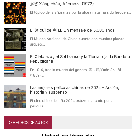
乡愁 Xiāng chóu, Añoranza (1972)
El tópico de la añoranza por la aldea natal ha sido frecuen…
El 簋 guǐ de 利 Lì. Un mensaje de 3.000 años
El Museo Nacional de China cuenta con muchas piezas
arqueo…
El Cielo azul, el Sol blanco y la Tierra roja: la Bandera
Republicana
En 1916, tras la muerte del general 袁世凯 Yuán Shìkǎi
(1859-…
Las mejores películas chinas de 2024 – Acción,
historia y suspenso
El cine chino del año 2024 estuvo marcado por las
película…
DERECHOS DE AUTOR