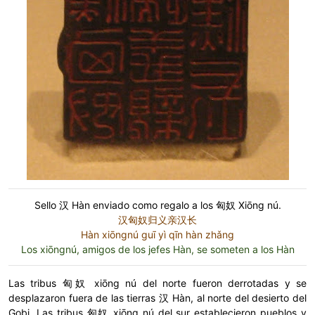
Sello 汉 Hàn enviado como regalo a los 匈奴 Xiōng nú.
汉匈奴归义亲汉长
Hàn xiōngnú guī yì qīn hàn zhǎng
Los xiōngnú, amigos de los jefes Hàn, se someten a los Hàn
Las tribus 匈奴 xiōng nú del norte fueron derrotadas y se
desplazaron fuera de las tierras 汉 Hàn, al norte del desierto del
Gobi. Las tribus 匈奴 xiōng nú del sur establecieron pueblos y