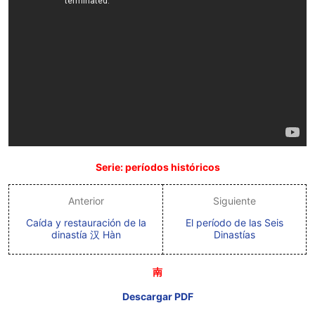
Serie: períodos históricos
Anterior
Siguiente
Caída y restauración de la
El período de las Seis
dinastía 汉 Hàn
Dinastías
南
Descargar PDF