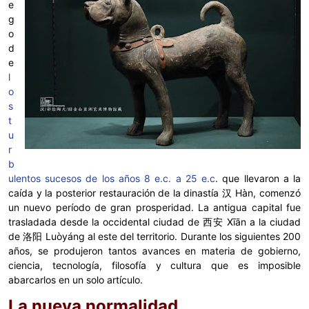
e
g
o
d
e
l
o
s
t
u
r
b
ulentos sucesos de los años 8 e.c. a 25 e.c
. que llevaron a la
caída y la posterior restauración de la dinastía 汉 Hàn, comenzó
un nuevo período de gran prosperidad. La antigua capital fue
trasladada desde la occidental ciudad de 西安 Xīān a la ciudad
de 洛阳 Luòyáng al este del territorio. Durante los siguientes 200
años, se produjeron tantos avances en materia de gobierno,
ciencia, tecnología, filosofía y cultura que es imposible
abarcarlos en un solo artículo.
La nueva normalidad