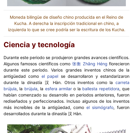
Moneda bilingüe de diseño chino producida en el Reino de
Kucha. A derecha la inscripción tradicional en chino, a
izquierda lo que se cree podría ser la escritura de los Kucha.
Ciencia y tecnología
Durante este periodo se produjeron grandes avances científicos.
Algunos famosos científicos como
张衡 Zhāng Héng
florecieron
durante este período. Varios grandes inventos chinos de la
antigüedad como
el papel
se desarrollaron y estandarizaron
durante la dinastía 汉 Hàn. Otros inventos como la
carreta
brújula
, la
brújula
, la
esfera armilar
o la
ballesta repetidora
, que
habían comenzado su desarrollo en periodos anteriores, fueron
rediseñados y perfeccionados. Incluso algunos de los inventos
más increíbles de la antigüedad, como
el sismógrafo
, fueron
desarrollados durante la dinastía 汉 Hàn.