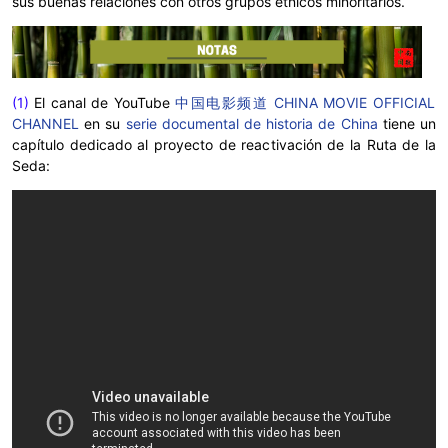
sus buenas relaciones con otros grupos étnicos minoritarios.
(1)
El canal de YouTube
中国电影频道 CHINA MOVIE OFFICIAL
CHANNEL
en su
serie documental de historia de China
tiene un
capítulo dedicado al proyecto de reactivación de la Ruta de la
Seda
: