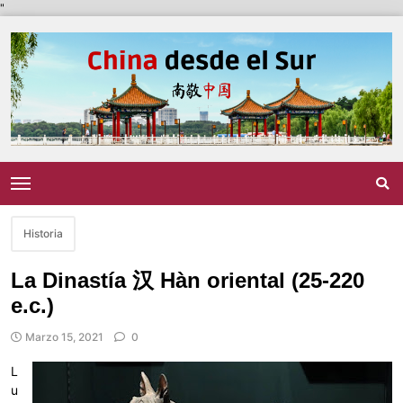
"
Historia
La Dinastía 汉 Hàn oriental (25-220
e.c.)
Marzo 15, 2021
0
L
u