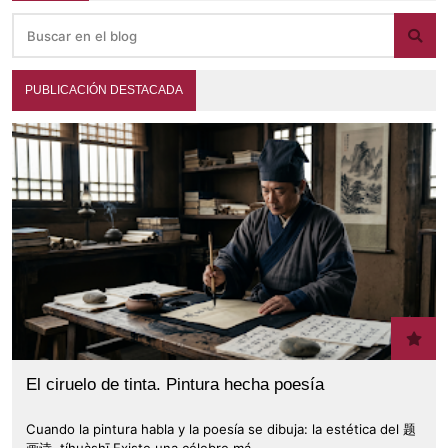
PUBLICACIÓN DESTACADA
El ciruelo de tinta. Pintura hecha poesía
Cuando la pintura habla y la poesía se dibuja: la estética del 题
画诗 tíhuàshī Existe una célebre má…