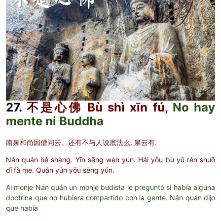
27.
不是心佛 Bù shì xīn fú,
No hay
mente ni Buddha
南泉和尚因僧问云。还有不与人说底法么. 泉云有.
Nán quán hé shàng. Yīn sēng wèn yún. Hái yǒu bù yǔ rén shuō
dǐ fǎ me. Quán yún yǒu sēng yún.
Al monje Nán quán un monje budista le preguntó si había alguna
doctrina que no hubiera compartido con la gente. Nán quán dijo
que había