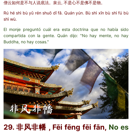
僧云如何是不与人说底法。泉云, 不是心不是佛不是物。
Rú hé shì bù yǔ rén shuō dǐ fǎ. Quán yún. Bù shì xīn bù shì fú bù
shì wù.
El monje preguntó cuál era esta doctrina que no había sido
compartida con la gente. Quán dijo: "No hay mente, no hay
Buddha, no hay cosas."
29. 非风非幡 , Fēi fēng fēi fān,
No es