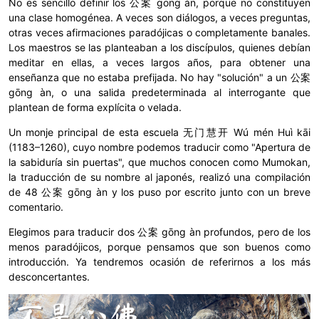
No es sencillo definir los 公案 gōng àn, porque no constituyen
una clase homogénea. A veces son diálogos, a veces preguntas,
otras veces afirmaciones paradójicas o completamente banales.
Los maestros se las planteaban a los discípulos, quienes debían
meditar en ellas, a veces largos años, para obtener una
enseñanza que no estaba prefijada. No hay "solución" a un 公案
gōng àn, o una salida predeterminada al interrogante que
plantean de forma explícita o velada.
Un monje principal de esta escuela 无门慧开 Wú mén Huì kāi
(1183–1260), cuyo nombre podemos traducir como "Apertura de
la sabiduría sin puertas", que muchos conocen como Mumokan,
la traducción de su nombre al japonés, realizó una compilación
de 48 公案 gōng àn y los puso por escrito junto con un breve
comentario.
Elegimos para traducir dos 公案 gōng àn profundos, pero de los
menos paradójicos, porque pensamos que son buenos como
introducción. Ya tendremos ocasión de referirnos a los más
desconcertantes.