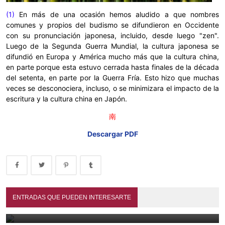
(1)
En más de una ocasión hemos aludido a que nombres
comunes y propios del budismo se difundieron en Occidente
con su pronunciación japonesa, incluido, desde luego "zen".
Luego de la Segunda Guerra Mundial, la cultura japonesa se
difundió en Europa y América mucho más que la cultura china,
en parte porque esta estuvo cerrada hasta finales de la década
del setenta, en parte por la Guerra Fría. Esto hizo que muchas
veces se desconociera, incluso, o se minimizara el impacto de la
escritura y la cultura china en Japón.
南
Descargar PDF
La guerra por las palabras: juzgar la historia con un solo
término
ENTRADAS QUE PUEDEN INTERESARTE
El mapa del dharma. 智顗 Zhìyǐ y la hermenéutica de la
August 3, 2026
Escuela 天台 Tiāntái
July 28, 2026