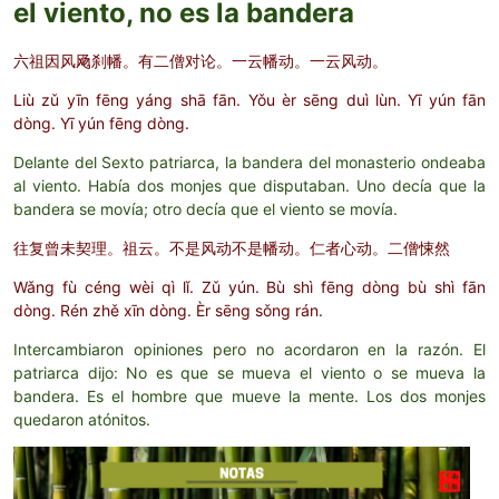
el viento, no es la bandera
六祖因风飏刹幡。有二僧对论。一云幡动。一云风动。
Liù zǔ yīn fēng yáng shā fān. Yǒu èr sēng duì lùn. Yī yún fān
dòng. Yī yún fēng dòng.
Delante del Sexto patriarca, la bandera del monasterio ondeaba
al viento. Había dos monjes que disputaban. Uno decía que la
bandera se movía; otro decía que el viento se movía.
往复曾未契理。祖云。不是风动不是幡动。仁者心动。二僧悚然
Wǎng fù céng wèi qì lǐ. Zǔ yún. Bù shì fēng dòng bù shì fān
dòng. Rén zhě xīn dòng. Èr sēng sǒng rán.
Intercambiaron opiniones pero no acordaron en la razón. El
patriarca dijo: No es que se mueva el viento o se mueva la
bandera. Es el hombre que mueve la mente. Los dos monjes
quedaron atónitos.