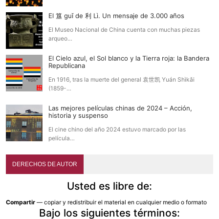
El 簋 guǐ de 利 Lì. Un mensaje de 3.000 años
El Museo Nacional de China cuenta con muchas piezas
arqueo…
El Cielo azul, el Sol blanco y la Tierra roja: la Bandera
Republicana
En 1916, tras la muerte del general 袁世凯 Yuán Shìkǎi
(1859-…
Las mejores películas chinas de 2024 – Acción,
historia y suspenso
El cine chino del año 2024 estuvo marcado por las
película…
DERECHOS DE AUTOR
Usted es libre de:
Compartir
— copiar y redistribuir el material en cualquier medio o formato
Bajo los siguientes términos: