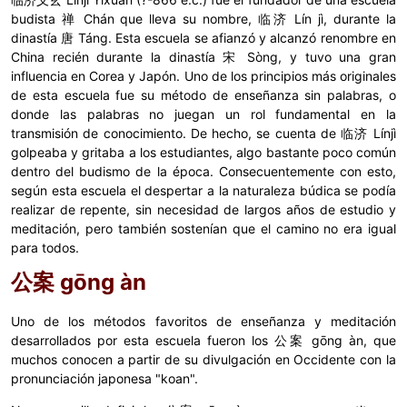
budista 禅 Chán que lleva su nombre, 临济 Lín jì, durante la
dinastía 唐 Táng. Esta escuela se afianzó y alcanzó renombre en
China recién durante la dinastía 宋 Sòng, y tuvo una gran
influencia en Corea y Japón. Uno de los principios más originales
de esta escuela fue su método de enseñanza sin palabras, o
donde las palabras no juegan un rol fundamental en la
transmisión de conocimiento. De hecho, se cuenta de 临济 Línjì
golpeaba y gritaba a los estudiantes, algo bastante poco común
dentro del budismo de la época. Consecuentemente con esto,
según esta escuela el despertar a la naturaleza búdica se podía
realizar de repente, sin necesidad de largos años de estudio y
meditación, pero también sostenían que el camino no era igual
para todos.
公案
gōng àn
Uno de los métodos favoritos de enseñanza y meditación
desarrollados por esta escuela fueron los 公案 gōng àn, que
muchos conocen a partir de su divulgación en Occidente con la
pronunciación japonesa "koan".