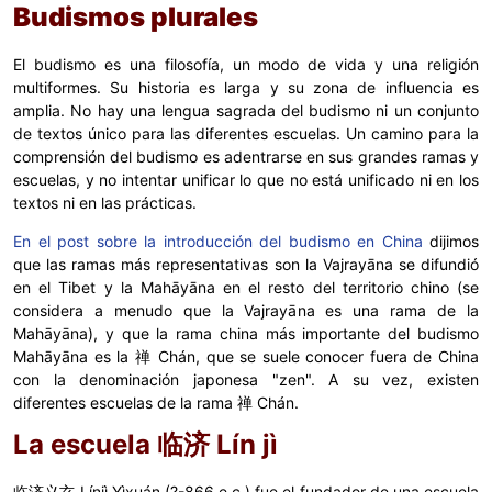
Budismos plurales
El budismo es una filosofía, un modo de vida y una religión
multiformes. Su historia es larga y su zona de influencia es
amplia. No hay una lengua sagrada del budismo ni un conjunto
de textos único para las diferentes escuelas. Un camino para la
comprensión del budismo es adentrarse en sus grandes ramas y
escuelas, y no intentar unificar lo que no está unificado ni en los
textos ni en las prácticas.
En el post sobre la introducción del budismo en China
dijimos
que las ramas más representativas son la Vajrayāna se difundió
en el Tibet y la Mahāyāna en el resto del territorio chino (se
considera a menudo que la Vajrayāna es una rama de la
Mahāyāna), y que la rama china más importante del budismo
Mahāyāna es la 禅 Chán, que se suele conocer fuera de China
con la denominación japonesa "zen". A su vez, existen
diferentes escuelas de la rama 禅 Chán.
La escuela 临济 Lín jì
临济义玄 Línjì Yìxuán (?-866 e.c.) fue el fundador de una escuela