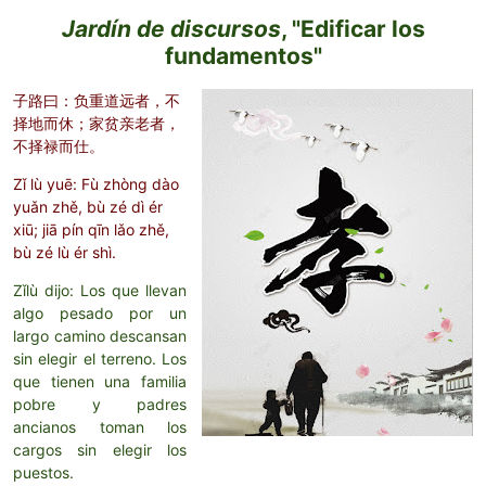
Jardín de discursos
, "Edificar los
fundamentos"
子路曰：负重道远者，不
择地而休；家贫亲老者，
不择禄而仕。
Zǐ lù yuē: Fù zhòng dào
yuǎn zhě, bù zé dì ér
xiū; jiā pín qīn lǎo zhě,
bù zé lù ér shì.
Zǐlù dijo: Los que llevan
algo pesado por un
largo camino descansan
sin elegir el terreno. Los
que tienen una familia
pobre y padres
ancianos toman los
cargos sin elegir los
puestos.