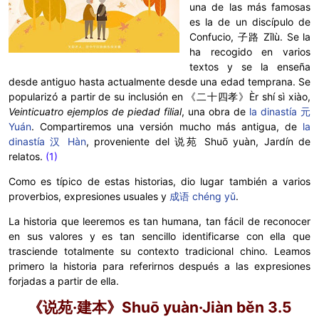
una de las más famosas
es la de un discípulo de
Confucio,
子路
Zǐlù. Se la
ha recogido en varios
textos y se la enseña
desde antiguo hasta actualmente desde una edad temprana. Se
popularizó a partir de su inclusión en 《二十四孝》Èr shí sì xiào,
Veinticuatro ejemplos de piedad filial
, una obra de
la dinastía 元
Yuán
. Compartiremos una versión mucho más antigua, de
la
dinastía 汉 Hàn
, proveniente del 说苑 Shuō yuàn, Jardín de
relatos.
(1)
Como es típico de estas historias, dio lugar también a varios
proverbios, expresiones usuales y
成语 chéng yǔ
.
La historia que leeremos es tan humana, tan fácil de reconocer
en sus valores y es tan sencillo identificarse con ella que
trasciende totalmente su contexto tradicional chino. Leamos
primero la historia para referirnos después a las expresiones
forjadas a partir de ella.
《说苑·建本》
Shuō yuàn·Jiàn běn
3.5