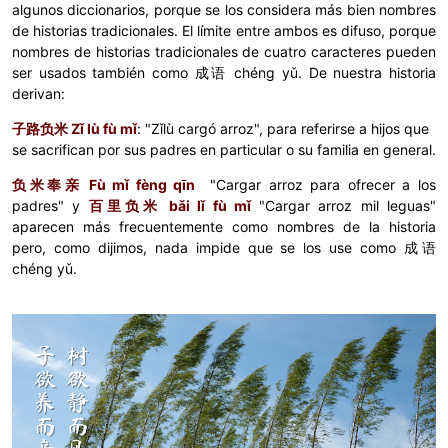
algunos diccionarios, porque se los considera más bien nombres
de historias tradicionales. El límite entre ambos es difuso, porque
nombres de historias tradicionales de cuatro caracteres pueden
ser usados también como
成语 chéng yǔ. De nuestra historia
derivan:
子路负米 Zǐ lù fù mǐ
:
"Zǐlù cargó arroz", para referirse a hijos que
se sacrifican por sus padres en particular o su familia en general.
负米奉亲
Fù mǐ fèng qīn
"Cargar arroz para ofrecer a los
padres"
y
百里负米
bǎi lǐ fù mǐ
"Cargar arroz mil leguas"
aparecen más frecuentemente como nombres de la historia
pero, como dijimos, nada impide que se los use como
成语
chéng yǔ.