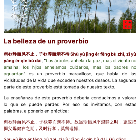
La belleza de un proverbio
树欲静而风不止，子欲养而亲不待 Shù yù jìng ér fēng bù zhǐ, zǐ yù
yǎng ér qīn bù dài
, "
Los árboles anhelan la paz, mas el viento no
amaina; los hijos anhelamos cuidarlos, mas los padres no
aguardan
" es un proverbio maravilloso, que habla de las
vicisitudes de la vida que exceden nuestros deseos. La segunda
parte de este proverbio está tomada de nuestro texto.
La enseñanza de este proverbio debería conducirnos a valorar
lo que se puede perder. Por eso los invitamos, con estas
palabras, a ponerlo en práctica:
树欲静而风不止，子欲养而亲不待。故当珍惜风平浪静之时，更应把
握父母健在之期，及时行孝，莫留遗憾。
Shù yù jìng ér fēng bù zhǐ, zǐ yù yǎng ér qīn bù dài. Gù dāng