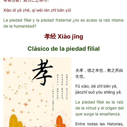
孝弟也者，其为仁之本与！
Xiào dì yě zhě, qí wèi rén zhī běn yǔ!
La piedad filial y la piedad fraternal ¿no es acaso la raíz misma
de la humanidad?
孝经 Xiào jīng
Clásico de la piedad filial
夫孝，德之本也，教之所由
生也。
Fū xiào, dé zhī běn yě,
jiàozhī suǒ yóu shēng yě.
La piedad filial es la raíz
de la virtud y el origen del
que surge la enseñanza.
Entre todas las historias,