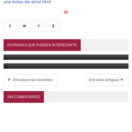
una-bolsa-de-arroz.html
南
La guerra por las palabras: juzgar la historia con un solo
término
ENTRADAS QUE PUEDEN INTERESARTE
El mapa del dharma. 智顗 Zhìyǐ y la hermenéutica de la
August 3, 2026
Escuela 天台 Tiāntái
July 28, 2026
Entradas más recientes
Entradas antiguas
SIN COMENTARIOS