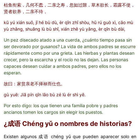
枯鱼衔索，几何不蠹，二亲之寿，忽如过隙，草木欲长，霜露不使，
贤者欲养，二亲不待，
kū yú xián suǒ, jǐ hé bù dù, èr qīn zhī shòu, hū rú guò xì, cǎo mù
yù zhǎng, shuāng lù bù shǐ, xián zhě yù yǎng, èr qīn bù dài,
Un pez disecado atado a una cuerda, ¿cuánto tiempo pasa sin
ser devorado por gusanos? La vida de ambos padres se escurre
rápidamente como por una grieta. Las hierbas y plantas desean
crecer, pero la escarcha y el rocío no las dejan. Las personas
capaces desean cuidar a ambos padres, pero ellos no los
esperan.
故曰：家贫亲老不择禄而仕也。
gù yuē: Jiā pín qīn lǎo bù zé lù ér shì yě.
Por esto digo:
los que tienen una familia pobre y padres
ancianos tomen los cargos sin elegir los puestos.
¿
成语 Chéng yǔ o nombres de historias?
Existen algunos
成语 chéng yǔ que pueden aparecer solo en