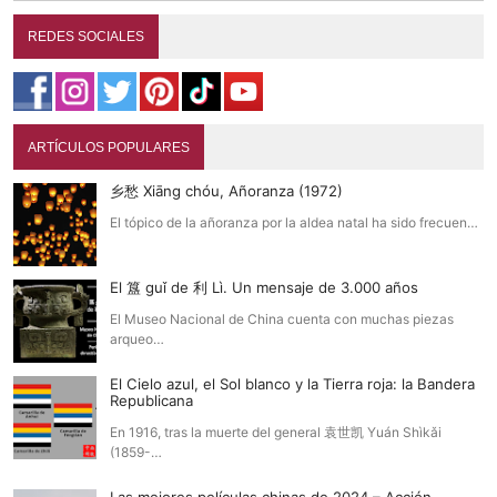
REDES SOCIALES
ARTÍCULOS POPULARES
乡愁 Xiāng chóu, Añoranza (1972)
El tópico de la añoranza por la aldea natal ha sido frecuen…
El 簋 guǐ de 利 Lì. Un mensaje de 3.000 años
El Museo Nacional de China cuenta con muchas piezas
arqueo…
El Cielo azul, el Sol blanco y la Tierra roja: la Bandera
Republicana
En 1916, tras la muerte del general 袁世凯 Yuán Shìkǎi
(1859-…
Las mejores películas chinas de 2024 – Acción,