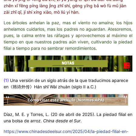
zhēn xī fēng píng làng jìng zhī shí, gèng yīng bǎ wò fù mǔ jiàn
zài zhī qī, jí shí xíng xiào, mò liú yí hàn.
Los árboles anhelan la paz, mas el viento no amaina; los hijos
anhelamos cuidarlos, mas los padres no aguardan. Atesoremos,
pues, la calma entre las ráfagas y aprovechemos al máximo el
tiempo en que nuestros padres aún viven, cultivando la piedad
filial a tiempo para no sembrar remordimientos.
(1)
Una versión de un siglo atrás de la que traducimos aparece
en《韩诗外传》Hán shī Wài zhuàn (siglo II a.C.)
Díaz, M. E. y Torres, L. (20 de abril de 2025). La piedad filial en
una bolsa de arroz.
China desde el Sur
.
https://www.chinadesdeelsur.com/2025/04/la-piedad-filial-en-