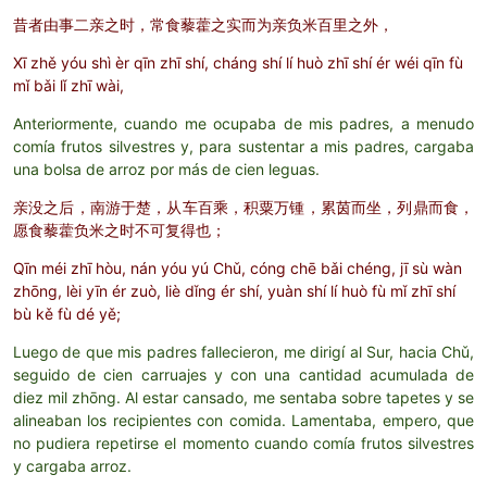
昔者由事二亲之时，常食藜藿之实而为亲负米百里之外，
Xī zhě yóu shì èr qīn zhī shí, cháng shí lí huò zhī shí ér wéi qīn fù
mǐ bǎi lǐ zhī wài,
Anteriormente, cuando me ocupaba de mis padres, a menudo
comía frutos silvestres y, para sustentar a mis padres, cargaba
una bolsa de arroz por más de cien leguas.
亲没之后，南游于楚，从车百乘，积粟万锺，累茵而坐，列鼎而食，
愿食藜藿负米之时不可复得也；
Qīn méi zhī hòu, nán yóu yú Chǔ, cóng chē bǎi chéng, jī sù wàn
zhōng, lèi yīn ér zuò, liè dǐng ér shí, yuàn shí lí huò fù mǐ zhī shí
bù kě fù dé yě;
Luego de que mis padres fallecieron, me dirigí al Sur, hacia Chǔ,
seguido de cien carruajes y con una cantidad acumulada de
diez mil zhōng. Al estar cansado, me sentaba sobre tapetes y se
alineaban los recipientes con comida. Lamentaba, empero, que
no pudiera repetirse el momento cuando comía frutos silvestres
y cargaba arroz.