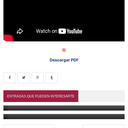
南
Descargar PDF
A treinta mil lǐ de Cháng'ān (2023)
ENTRADAS QUE PUEDEN INTERESARTE
Las mejores películas chinas de 2025 - Animación, acción y
June 29, 2026
época
February 8, 2026