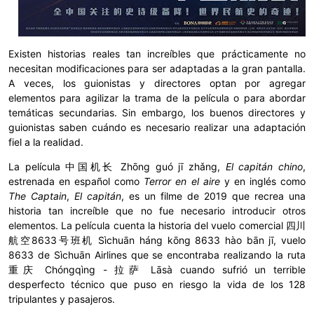
Existen historias reales tan increíbles que prácticamente no
necesitan modificaciones para ser adaptadas a la gran pantalla.
A veces, los guionistas y directores optan por agregar
elementos para agilizar la trama de la película o para abordar
temáticas secundarias. Sin embargo, los buenos directores y
guionistas saben cuándo es necesario realizar una adaptación
fiel a la realidad.
La película 中国机长 Zhōng guó jī zhǎng,
El capitán chino
,
estrenada en español como
Terror en el aire
y en inglés como
The Captain
,
El capitán
, es un filme de 2019 que recrea una
historia tan increíble que no fue necesario introducir otros
elementos. La película cuenta la historia del vuelo comercial 四川
航空8633号班机 Sìchuān háng kōng 8633 hào bān jī, vuelo
8633 de Sìchuān Airlines que se encontraba realizando la ruta
重庆 Chóngqìng - 拉萨 Lāsà cuando sufrió un terrible
desperfecto técnico que puso en riesgo la vida de los 128
tripulantes y pasajeros.