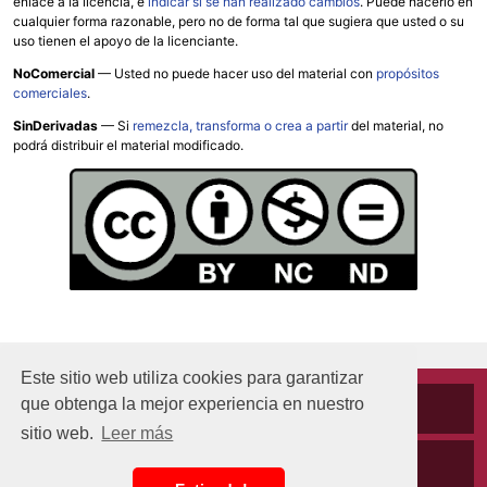
enlace a la licencia, e
indicar si se han realizado cambios
. Puede hacerlo en
cualquier forma razonable, pero no de forma tal que sugiera que usted o su
uso tienen el apoyo de la licenciante.
NoComercial
— Usted no puede hacer uso del material con
propósitos
comerciales
.
SinDerivadas
— Si
remezcla, transforma o crea a partir
del material, no
podrá distribuir el material modificado.
Este sitio web utiliza cookies para garantizar
que obtenga la mejor experiencia en nuestro
Cookies
sitio web.
Leer más
Políticas de privacidad