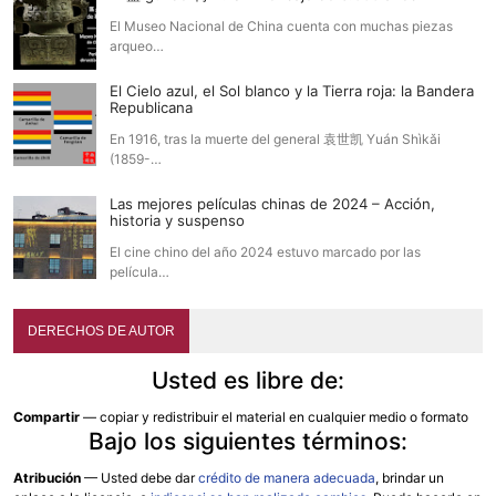
El Museo Nacional de China cuenta con muchas piezas
arqueo…
El Cielo azul, el Sol blanco y la Tierra roja: la Bandera
Republicana
En 1916, tras la muerte del general 袁世凯 Yuán Shìkǎi
(1859-…
Las mejores películas chinas de 2024 – Acción,
historia y suspenso
El cine chino del año 2024 estuvo marcado por las
película…
DERECHOS DE AUTOR
Usted es libre de:
Compartir
— copiar y redistribuir el material en cualquier medio o formato
Bajo los siguientes términos:
Atribución
—
Usted debe dar
crédito de manera adecuada
, brindar un