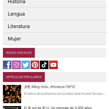
Historia
Lengua
Literatura
Mujer
REDES SOCIALES
ARTÍCULOS POPULARES
乡愁 Xiāng chóu, Añoranza (1972)
El tópico de la añoranza por la aldea natal ha sido frecuen…
El 簋 guǐ de 利 Lì. Un mensaje de 3.000 años