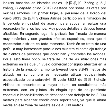
incluso basadas en historias reales. 中国机长 Zhōng guó jī
zhǎng,
El capitán chino
(2019) destaca por sobre las otras por
muchas razones. En primer lugar, el personal de a bordo del
vuelo 8633 de 四川 Sìchuān Airlines participó en la filmación de
la película en calidad de asesor, para ayudar a realizar una
recreación fiel a los hechos. Muy pocos detalles artísticos fueron
añadidos. En segundo lugar, la película fue filmada de manera
muy dinámica y con grandes efectos especiales, para que el
espectador disfrute en todo momento. También se trata de una
película muy interesante porque nos muestra el complejo trabajo
de cientos de personas que coordinan y controlan los aviones.
Por si esto fuera poco, se trata de una de las situaciones más
extremas en las que un vuelo comercial consiguió aterrizar en la
historia de la aviación. El monte Everest tiene 8.849 metros de
altitud; en su cumbre es necesario utilizar equipamiento
especializado para sobrevivir. El vuelo 8633 de 四川 Sìchuān
Airlines se encontraba a mayor altura, en condiciones más
extremas, con los pilotos sin ningún tipo de equipamiento
especial e imposibilitados de descender por debajo de los 3.000
metros para alcanzar condiciones soportables, ya que la altura
media en esa zona de meseta es de 4.000 metros.