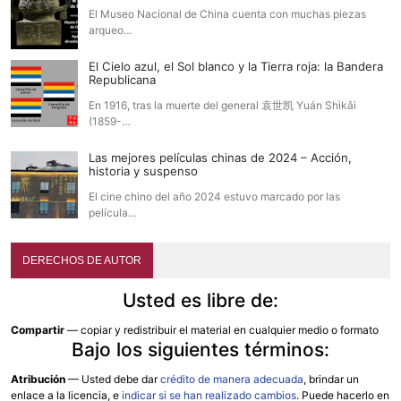
El Museo Nacional de China cuenta con muchas piezas
arqueo…
El Cielo azul, el Sol blanco y la Tierra roja: la Bandera
Republicana
En 1916, tras la muerte del general 袁世凯 Yuán Shìkǎi
(1859-…
Las mejores películas chinas de 2024 – Acción,
historia y suspenso
El cine chino del año 2024 estuvo marcado por las
película…
DERECHOS DE AUTOR
Usted es libre de:
Compartir
— copiar y redistribuir el material en cualquier medio o formato
Bajo los siguientes términos:
Atribución
—
Usted debe dar
crédito de manera adecuada
, brindar un
enlace a la licencia, e
indicar si se han realizado cambios
. Puede hacerlo en