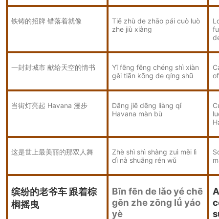
铁铸的招牌 错落着就像
Tiě zhù de zhāo pái cuò luò
Lo
zhe jiù xiàng
f
d
一封封城市 献给天空的情书
Yī fēng fēng chéng shì xiàn
C
gěi tiān kōng de qíng shū
of
当街灯亮起 Havana 漫步
Dāng jiē dēng liàng qǐ
C
Havana màn bù
l
H
这是世上最美丽的那双人舞
Zhè shì shì shàng zuì měi lì
So
dì nà shuāng rén wǔ
m
Bīn fēn de lǎo yé chē
A
缤纷的老爷车 跟着棕
gēn zhe zōng lǘ yáo
c
榈摇曳
yè
s