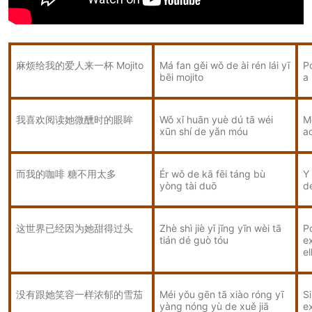
麻烦给我的爱人来一杯 Mojito
Má fan gěi wǒ de ài rén lái yī
Po
bēi mojito
a
我喜欢阅读她微醺时的眼眸
Wǒ xǐ huān yuè dú tā wéi
M
xūn shí de yǎn móu
a
而我的咖啡 糖不用太多
Ér wǒ de kā fēi táng bù
Y 
yòng tài duō
d
这世界已经因为她甜得过头
Zhè shì jiè yǐ jīng yīn wèi tā
P
tián dé guò tóu
e
el
没有跟她笑容一样浓郁的雪茄
Méi yǒu gēn tā xiào róng yī
Si
yàng nóng yù de xuě jiā
e