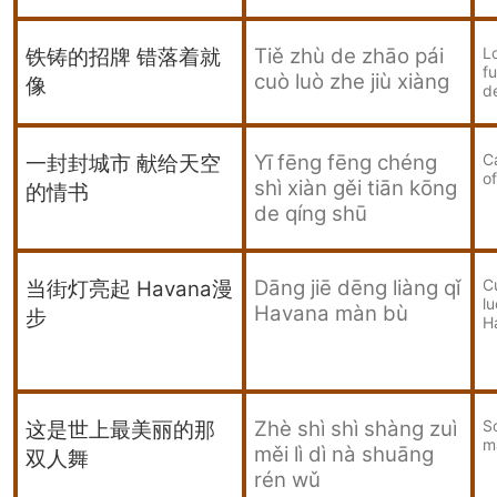
Tiě zhù de zhāo pái
Lo
铁铸的招牌 错落着就
f
cuò luò zhe jiù xiàng
像
d
Yī fēng fēng chéng
C
一封封城市 献给天空
of
shì xiàn gěi tiān kōng
的情书
de qíng shū
Dāng jiē dēng liàng qǐ
C
当街灯亮起
Havana
漫
l
Havana màn bù
步
H
Zhè shì shì shàng zuì
So
这是世上最美丽的那
m
měi lì dì nà shuāng
双人舞
rén wǔ