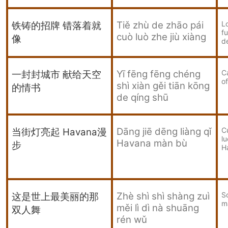
Tiě zhù de zhāo pái
Lo
铁铸的招牌 错落着就
f
cuò luò zhe jiù xiàng
像
d
Yī fēng fēng chéng
C
一封封城市 献给天空
of
shì xiàn gěi tiān kōng
的情书
de qíng shū
Dāng jiē dēng liàng qǐ
C
当街灯亮起
Havana
漫
l
Havana màn bù
步
H
Zhè shì shì shàng zuì
So
这是世上最美丽的那
m
měi lì dì nà shuāng
双人舞
rén wǔ