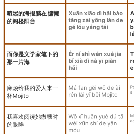
Xuān xiāo dì hǎi bào
A
喧嚣的海报躺在 慵懒
tǎng zài yōng lǎn de
y
的阁楼阳台
gé lóu yáng tái
b
l
Ér nǐ shì wén xué jiā
T
而你是文学家笔下的
bǐ xià dì nà yī piàn
r
那一片海
hǎi
e
Má fan gěi wǒ de ài
Po
麻烦给我的爱人来一
a
rén lái yī bēi Mojito
杯
Mojito
Wǒ xǐ huān yuè dú tā
M
我喜欢阅读她微醺时
a
wéi xūn shí de yǎn
的眼眸
móu