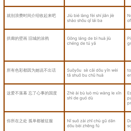
就别浪费时间介绍收起来吧
Jiù bié làng fèi shí jiān jiè
N
shào shōu qǐ lái ba
o
拱廊的壁画 旧城的涂鸦
Gǒng láng de bì huà jiù
Pi
chéng de tú yā
gr
所有色彩都因为她说不出话
Suǒyǒu sè cǎi dōu yīn wèi
to
tā shuō bu chū huà
e
这爱不落幕 忘了心事的国度
Zhè ài bù luò mù wàng le xīn
E
shì de guó dù
pa
p
你所在之处 孤单都被征服
Nǐ suǒ zài zhī chù gū dān
D
dōu bèi zhēng fú
s