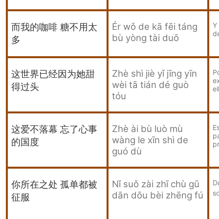
Ér wǒ de kā fēi táng
Y 
而我的咖啡
糖不用太
d
bù yòng tài duō
多
Zhè shì jiè yǐ jīng yīn
P
这世界已经因为她甜
e
wèi tā tián dé guò
得过头
el
tóu
Zhè ài bù luò mù
E
这爱不落幕 忘了心事
pa
wàng le xīn shì de
的国度
p
guó dù
Nǐ suǒ zài zhī chù gū
D
你所在之处 孤单都被
s
dān dōu bèi zhēng fú
征服